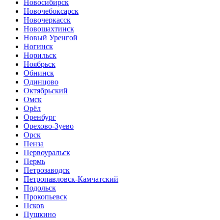
Новосибирск
Новочебоксарск
Новочеркасск
Новошахтинск
Новый Уренгой
Ногинск
Норильск
Ноябрьск
Обнинск
Одинцово
Октябрьский
Омск
Орёл
Оренбург
Орехово-Зуево
Орск
Пенза
Первоуральск
Пермь
Петрозаводск
Петропавловск-Камчатский
Подольск
Прокопьевск
Псков
Пушкино