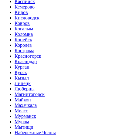
Каспийск
Кемерово
Киров
Кисловодск
Ковров
Когалым
Коломна
Копейск
Королёв
Кострома
Красногорск
Краснодар
Курган
Курск
Кызыл
Липецк
Люберцы
Магнитогорск
Майкоп
Махачкала
Миасс
Мурманск
Муром
Мытищи
Набережные Челны