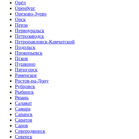
Орёл
Оренбург
Орехово-Зуево
Орск
Пенза
Первоуральск
Петрозаводск
Петропавловск-Камчатский
Подольск
Прокопьевск
Псков
Пушкино
Пятигорск
Раменское
Ростов-на-Дону
Рубцовск
Рыбинск
Рязань
Салават
Самара
Саранск
Саратов
Саров
Северодвинск
Северск