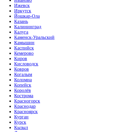
Иваново
Ижевск
Иркутск
Йошкар-Ола
Казань
Калининград
Калуга
Каменск-Уральский
Камышин
Каспийск
Кемерово
Киров
Кисловодск
Ковров
Когалым
Коломна
Копейск
Королёв
Кострома
Красногорск
Краснодар
Красноярск
Курган
Курск
Кызыл