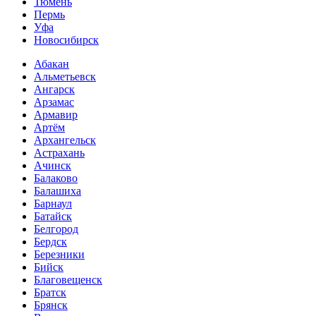
Тюмень
Пермь
Уфа
Новосибирск
Абакан
Альметьевск
Ангарск
Арзамас
Армавир
Артём
Архангельск
Астрахань
Ачинск
Балаково
Балашиха
Барнаул
Батайск
Белгород
Бердск
Березники
Бийск
Благовещенск
Братск
Брянск