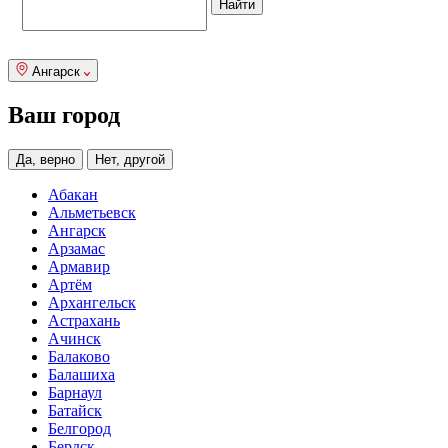
Ангарск
Ваш город
Да, верно
Нет, другой
Абакан
Альметьевск
Ангарск
Арзамас
Армавир
Артём
Архангельск
Астрахань
Ачинск
Балаково
Балашиха
Барнаул
Батайск
Белгород
Бердск