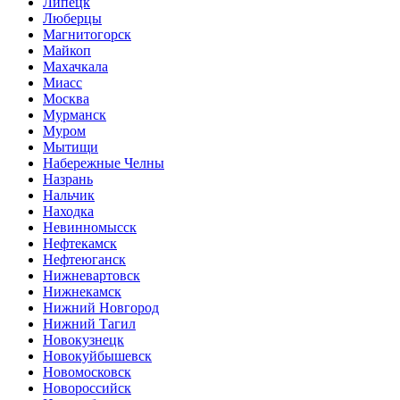
Липецк
Люберцы
Магнитогорск
Майкоп
Махачкала
Миасс
Москва
Мурманск
Муром
Мытищи
Набережные Челны
Назрань
Нальчик
Находка
Невинномысск
Нефтекамск
Нефтеюганск
Нижневартовск
Нижнекамск
Нижний Новгород
Нижний Тагил
Новокузнецк
Новокуйбышевск
Новомосковск
Новороссийск