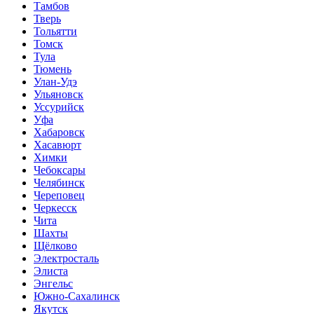
Тамбов
Тверь
Тольятти
Томск
Тула
Тюмень
Улан-Удэ
Ульяновск
Уссурийск
Уфа
Хабаровск
Хасавюрт
Химки
Чебоксары
Челябинск
Череповец
Черкесск
Чита
Шахты
Щёлково
Электросталь
Элиста
Энгельс
Южно-Сахалинск
Якутск