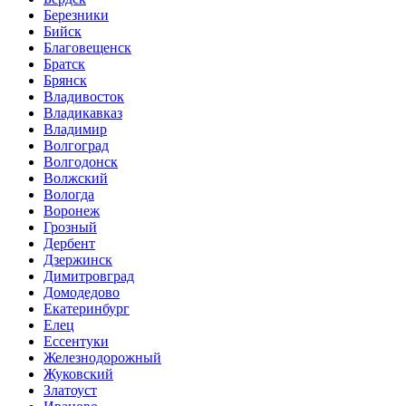
Березники
Бийск
Благовещенск
Братск
Брянск
Владивосток
Владикавказ
Владимир
Волгоград
Волгодонск
Волжский
Вологда
Воронеж
Грозный
Дербент
Дзержинск
Димитровград
Домодедово
Екатеринбург
Елец
Ессентуки
Железнодорожный
Жуковский
Златоуст