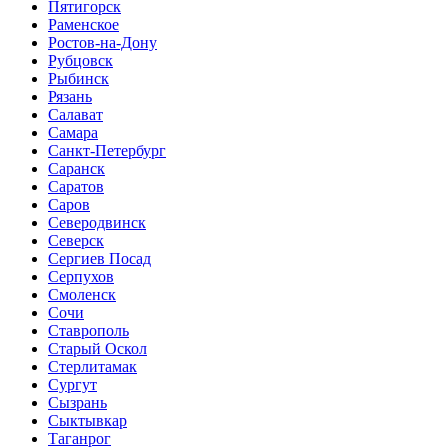
Пятигорск
Раменское
Ростов-на-Дону
Рубцовск
Рыбинск
Рязань
Салават
Самара
Санкт-Петербург
Саранск
Саратов
Саров
Северодвинск
Северск
Сергиев Посад
Серпухов
Смоленск
Сочи
Ставрополь
Старый Оскол
Стерлитамак
Сургут
Сызрань
Сыктывкар
Таганрог