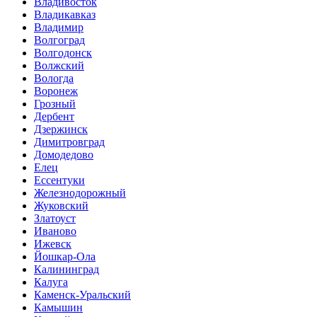
Владивосток
Владикавказ
Владимир
Волгоград
Волгодонск
Волжский
Вологда
Воронеж
Грозный
Дербент
Дзержинск
Димитровград
Домодедово
Елец
Ессентуки
Железнодорожный
Жуковский
Златоуст
Иваново
Ижевск
Йошкар-Ола
Калининград
Калуга
Каменск-Уральский
Камышин