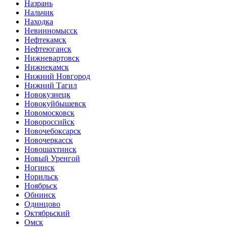
Назрань
Нальчик
Находка
Невинномысск
Нефтекамск
Нефтеюганск
Нижневартовск
Нижнекамск
Нижний Новгород
Нижний Тагил
Новокузнецк
Новокуйбышевск
Новомосковск
Новороссийск
Новочебоксарск
Новочеркасск
Новошахтинск
Новый Уренгой
Ногинск
Норильск
Ноябрьск
Обнинск
Одинцово
Октябрьский
Омск