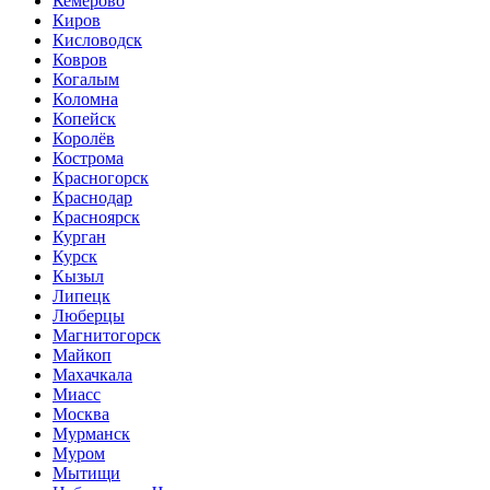
Кемерово
Киров
Кисловодск
Ковров
Когалым
Коломна
Копейск
Королёв
Кострома
Красногорск
Краснодар
Красноярск
Курган
Курск
Кызыл
Липецк
Люберцы
Магнитогорск
Майкоп
Махачкала
Миасс
Москва
Мурманск
Муром
Мытищи