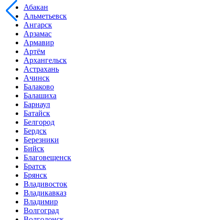
Абакан
Альметьевск
Ангарск
Арзамас
Армавир
Артём
Архангельск
Астрахань
Ачинск
Балаково
Балашиха
Барнаул
Батайск
Белгород
Бердск
Березники
Бийск
Благовещенск
Братск
Брянск
Владивосток
Владикавказ
Владимир
Волгоград
Волгодонск