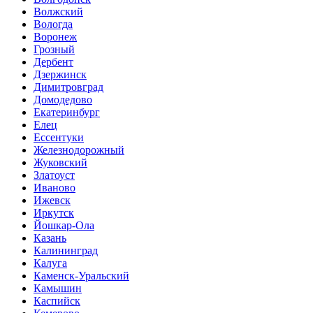
Волжский
Вологда
Воронеж
Грозный
Дербент
Дзержинск
Димитровград
Домодедово
Екатеринбург
Елец
Ессентуки
Железнодорожный
Жуковский
Златоуст
Иваново
Ижевск
Иркутск
Йошкар-Ола
Казань
Калининград
Калуга
Каменск-Уральский
Камышин
Каспийск