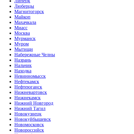
Липецк
Люберцы
Магнитогорск
Майкоп
Махачкала
Миасс
Москва
Мурманск
Муром
Мытищи
Набережные Челны
Назрань
Нальчик
Находка
Невинномысск
Нефтекамск
Нефтеюганск
Нижневартовск
Нижнекамск
Нижний Новгород
Нижний Тагил
Новокузнецк
Новокуйбышевск
Новомосковск
Новороссийск