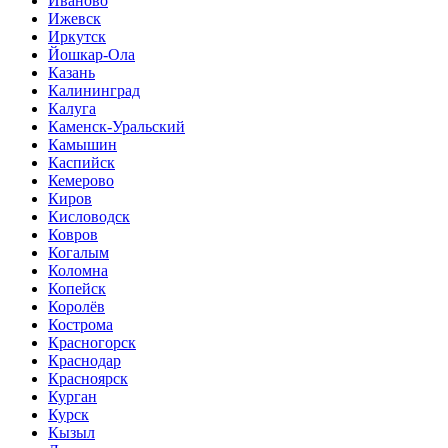
Иваново
Ижевск
Иркутск
Йошкар-Ола
Казань
Калининград
Калуга
Каменск-Уральский
Камышин
Каспийск
Кемерово
Киров
Кисловодск
Ковров
Когалым
Коломна
Копейск
Королёв
Кострома
Красногорск
Краснодар
Красноярск
Курган
Курск
Кызыл