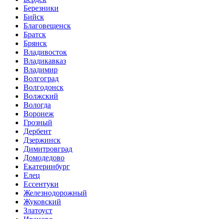
Березники
Бийск
Благовещенск
Братск
Брянск
Владивосток
Владикавказ
Владимир
Волгоград
Волгодонск
Волжский
Вологда
Воронеж
Грозный
Дербент
Дзержинск
Димитровград
Домодедово
Екатеринбург
Елец
Ессентуки
Железнодорожный
Жуковский
Златоуст