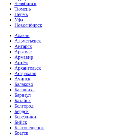
Челябинск
Тюмень
Пермь
Уфа
Новосибирск
Абакан
Альметьевск
Ангарск
Арзамас
Армавир
Артём
Архангельск
Астрахань
Ачинск
Балаково
Балашиха
Барнаул
Батайск
Белгород
Бердск
Березники
Бийск
Благовещенск
Братск