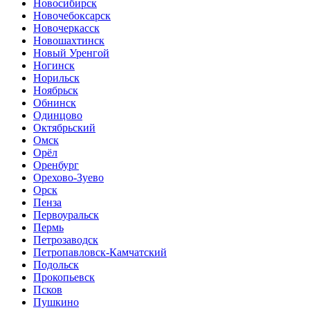
Новосибирск
Новочебоксарск
Новочеркасск
Новошахтинск
Новый Уренгой
Ногинск
Норильск
Ноябрьск
Обнинск
Одинцово
Октябрьский
Омск
Орёл
Оренбург
Орехово-Зуево
Орск
Пенза
Первоуральск
Пермь
Петрозаводск
Петропавловск-Камчатский
Подольск
Прокопьевск
Псков
Пушкино