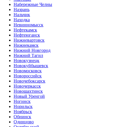
Набережные Челны
Назрань
Нальчик
Находка
Невинномысск
Нефтекамск
Нефтеюганск
Нижневартовск
Нижнекамск
Нижний Новгород
Нижний Тагил
Новокузнецк
Новокуйбышевск
Новомосковск
Новороссийск
Новочебоксарск
Новочеркасск
Новошахтинск
Новый Уренгой
Ногинск
Норильск
Ноябрьск
Обнинск
Одинцово
Октябрьский