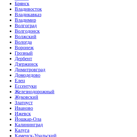
Брянск
Владивосток
Владикавказ
Владимир
Волгоград
Волгодонск
Волжский
Вологда
Воронеж
Грозный
Дербент
Дзержинск
Димитровград
Домодедово
Елец
Ессентуки
Железнодорожный
Жуковский
Златоуст
Иваново
Ижевск
Йошкар-Ола
Калининград
Калуга
Каменск-Уральский