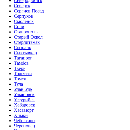
Северодвинск
Северск
Сергиев Посад
Серпухов
Смоленск
Сочи
Ставрополь
Старый Оскол
Стерлитамак
Сызрань
Сыктывкар
Таганрог
Тамбов
Тверь
Тольятти
Томск
Тула
Улан-Удэ
Ульяновск
Уссурийск
Хабаровск
Хасавюрт
Химки
Чебоксары
Череповец