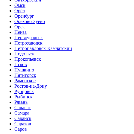
Омск
Орёл
Оренбург
Орехово-Зуево
Орск
Пенза
Первоуральск
Петрозаводск
Петропавловск-Камчатский
Подольск
Прокопьевск
Псков
Пушкино
Пятигорск
Раменское
Ростов-на-Дону
Рубцовск
Рыбинск
Рязань
Салават
Самара
Саранск
Саратов
Саров