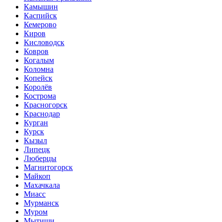
Камышин
Каспийск
Кемерово
Киров
Кисловодск
Ковров
Когалым
Коломна
Копейск
Королёв
Кострома
Красногорск
Краснодар
Курган
Курск
Кызыл
Липецк
Люберцы
Магнитогорск
Майкоп
Махачкала
Миасс
Мурманск
Муром
Мытищи