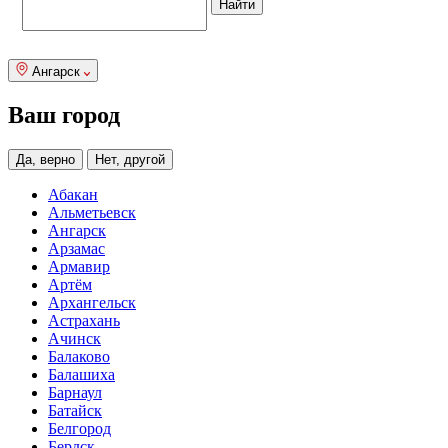
Ангарск
Ваш город
Да, верно
Нет, другой
Абакан
Альметьевск
Ангарск
Арзамас
Армавир
Артём
Архангельск
Астрахань
Ачинск
Балаково
Балашиха
Барнаул
Батайск
Белгород
Бердск