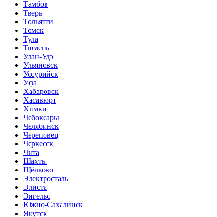
Тамбов
Тверь
Тольятти
Томск
Тула
Тюмень
Улан-Удэ
Ульяновск
Уссурийск
Уфа
Хабаровск
Хасавюрт
Химки
Чебоксары
Челябинск
Череповец
Черкесск
Чита
Шахты
Щёлково
Электросталь
Элиста
Энгельс
Южно-Сахалинск
Якутск