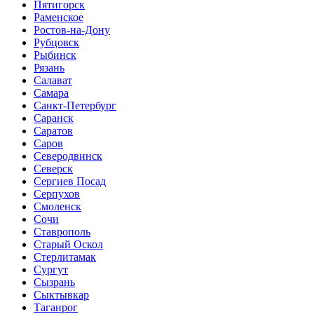
Пятигорск
Раменское
Ростов-на-Дону
Рубцовск
Рыбинск
Рязань
Салават
Самара
Санкт-Петербург
Саранск
Саратов
Саров
Северодвинск
Северск
Сергиев Посад
Серпухов
Смоленск
Сочи
Ставрополь
Старый Оскол
Стерлитамак
Сургут
Сызрань
Сыктывкар
Таганрог