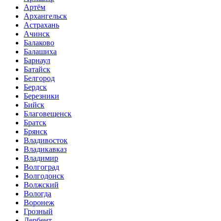
Артём
Архангельск
Астрахань
Ачинск
Балаково
Балашиха
Барнаул
Батайск
Белгород
Бердск
Березники
Бийск
Благовещенск
Братск
Брянск
Владивосток
Владикавказ
Владимир
Волгоград
Волгодонск
Волжский
Вологда
Воронеж
Грозный
Дербент