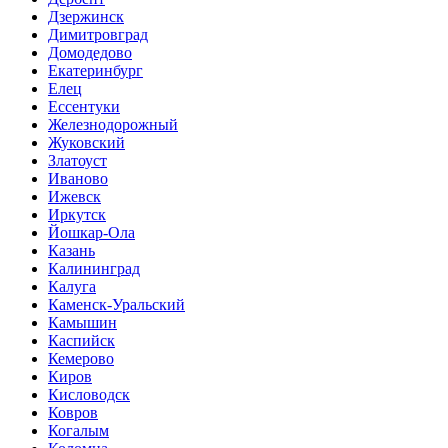
Дзержинск
Димитровград
Домодедово
Екатеринбург
Елец
Ессентуки
Железнодорожный
Жуковский
Златоуст
Иваново
Ижевск
Иркутск
Йошкар-Ола
Казань
Калининград
Калуга
Каменск-Уральский
Камышин
Каспийск
Кемерово
Киров
Кисловодск
Ковров
Когалым