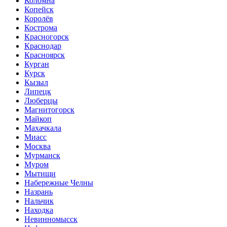
Коломна
Копейск
Королёв
Кострома
Красногорск
Краснодар
Красноярск
Курган
Курск
Кызыл
Липецк
Люберцы
Магнитогорск
Майкоп
Махачкала
Миасс
Москва
Мурманск
Муром
Мытищи
Набережные Челны
Назрань
Нальчик
Находка
Невинномысск