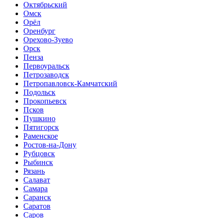
Октябрьский
Омск
Орёл
Оренбург
Орехово-Зуево
Орск
Пенза
Первоуральск
Петрозаводск
Петропавловск-Камчатский
Подольск
Прокопьевск
Псков
Пушкино
Пятигорск
Раменское
Ростов-на-Дону
Рубцовск
Рыбинск
Рязань
Салават
Самара
Саранск
Саратов
Саров