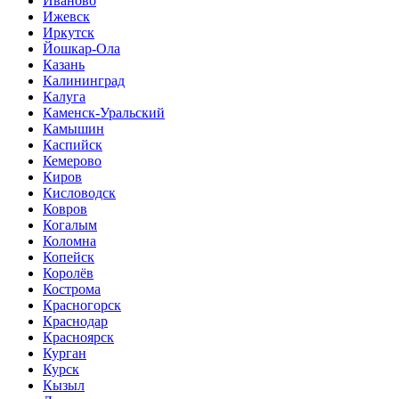
Иваново
Ижевск
Иркутск
Йошкар-Ола
Казань
Калининград
Калуга
Каменск-Уральский
Камышин
Каспийск
Кемерово
Киров
Кисловодск
Ковров
Когалым
Коломна
Копейск
Королёв
Кострома
Красногорск
Краснодар
Красноярск
Курган
Курск
Кызыл