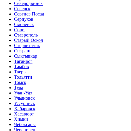
Северодвинск
Северск
Сергиев Посад
Серпухов
Смоленск
Сочи
Ставрополь
Старый Оскол
Стерлитамак
Сызрань
Сыктывкар
Таганрог
Тамбов
Тверь
Тольятти
Томск
Тула
Улан-Удэ
Ульяновск
Уссурийск
Хабаровск
Хасавюрт
Химки
Чебоксары
Череповец