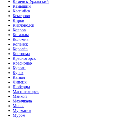
Каменск-Уральский
Камышин
Каспийск
Кемерово
Киров
Кисловодск
Ковров
Когалым
Коломна
Копейск
Королёв
Кострома
Красногорск
Краснодар
Курган
Курск
Кызыл
Липецк
Люберцы
Магнитогорск
Майкоп
Махачкала
Миасс
Мурманск
Муром