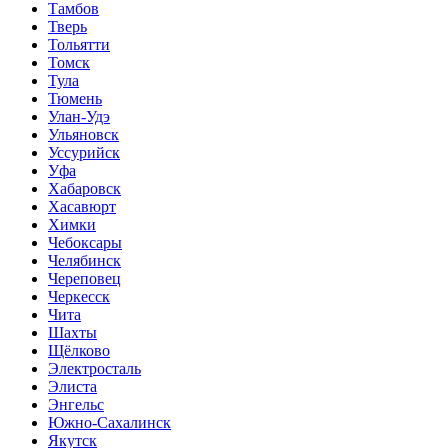
Тамбов
Тверь
Тольятти
Томск
Тула
Тюмень
Улан-Удэ
Ульяновск
Уссурийск
Уфа
Хабаровск
Хасавюрт
Химки
Чебоксары
Челябинск
Череповец
Черкесск
Чита
Шахты
Щёлково
Электросталь
Элиста
Энгельс
Южно-Сахалинск
Якутск