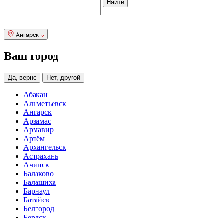
Ангарск
Ваш город
Да, верно
Нет, другой
Абакан
Альметьевск
Ангарск
Арзамас
Армавир
Артём
Архангельск
Астрахань
Ачинск
Балаково
Балашиха
Барнаул
Батайск
Белгород
Бердск