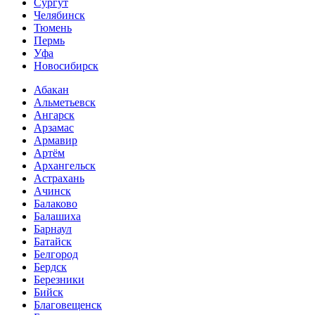
Сургут
Челябинск
Тюмень
Пермь
Уфа
Новосибирск
Абакан
Альметьевск
Ангарск
Арзамас
Армавир
Артём
Архангельск
Астрахань
Ачинск
Балаково
Балашиха
Барнаул
Батайск
Белгород
Бердск
Березники
Бийск
Благовещенск