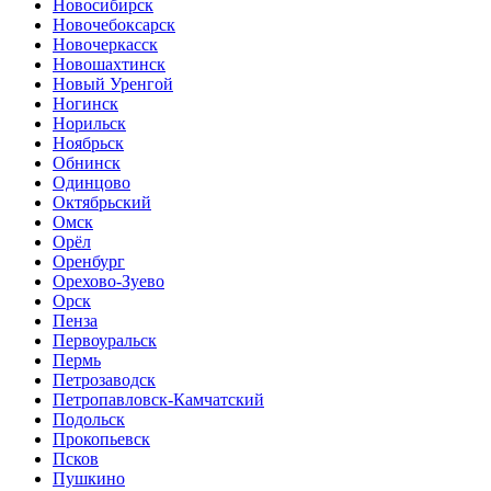
Новосибирск
Новочебоксарск
Новочеркасск
Новошахтинск
Новый Уренгой
Ногинск
Норильск
Ноябрьск
Обнинск
Одинцово
Октябрьский
Омск
Орёл
Оренбург
Орехово-Зуево
Орск
Пенза
Первоуральск
Пермь
Петрозаводск
Петропавловск-Камчатский
Подольск
Прокопьевск
Псков
Пушкино