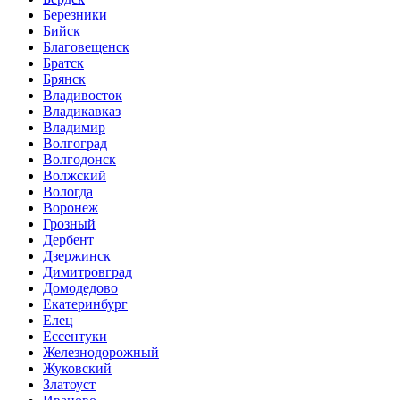
Березники
Бийск
Благовещенск
Братск
Брянск
Владивосток
Владикавказ
Владимир
Волгоград
Волгодонск
Волжский
Вологда
Воронеж
Грозный
Дербент
Дзержинск
Димитровград
Домодедово
Екатеринбург
Елец
Ессентуки
Железнодорожный
Жуковский
Златоуст