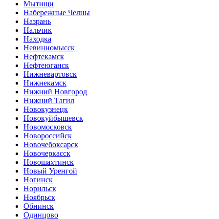
Мытищи
Набережные Челны
Назрань
Нальчик
Находка
Невинномысск
Нефтекамск
Нефтеюганск
Нижневартовск
Нижнекамск
Нижний Новгород
Нижний Тагил
Новокузнецк
Новокуйбышевск
Новомосковск
Новороссийск
Новочебоксарск
Новочеркасск
Новошахтинск
Новый Уренгой
Ногинск
Норильск
Ноябрьск
Обнинск
Одинцово