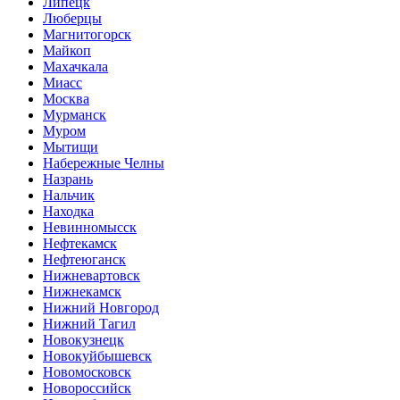
Липецк
Люберцы
Магнитогорск
Майкоп
Махачкала
Миасс
Москва
Мурманск
Муром
Мытищи
Набережные Челны
Назрань
Нальчик
Находка
Невинномысск
Нефтекамск
Нефтеюганск
Нижневартовск
Нижнекамск
Нижний Новгород
Нижний Тагил
Новокузнецк
Новокуйбышевск
Новомосковск
Новороссийск