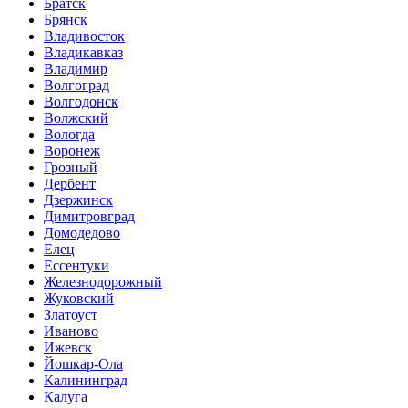
Братск
Брянск
Владивосток
Владикавказ
Владимир
Волгоград
Волгодонск
Волжский
Вологда
Воронеж
Грозный
Дербент
Дзержинск
Димитровград
Домодедово
Елец
Ессентуки
Железнодорожный
Жуковский
Златоуст
Иваново
Ижевск
Йошкар-Ола
Калининград
Калуга