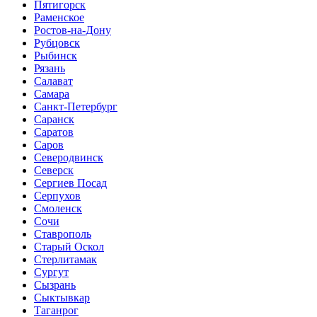
Пятигорск
Раменское
Ростов-на-Дону
Рубцовск
Рыбинск
Рязань
Салават
Самара
Санкт-Петербург
Саранск
Саратов
Саров
Северодвинск
Северск
Сергиев Посад
Серпухов
Смоленск
Сочи
Ставрополь
Старый Оскол
Стерлитамак
Сургут
Сызрань
Сыктывкар
Таганрог