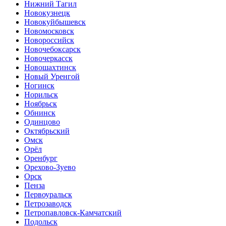
Нижний Тагил
Новокузнецк
Новокуйбышевск
Новомосковск
Новороссийск
Новочебоксарск
Новочеркасск
Новошахтинск
Новый Уренгой
Ногинск
Норильск
Ноябрьск
Обнинск
Одинцово
Октябрьский
Омск
Орёл
Оренбург
Орехово-Зуево
Орск
Пенза
Первоуральск
Петрозаводск
Петропавловск-Камчатский
Подольск