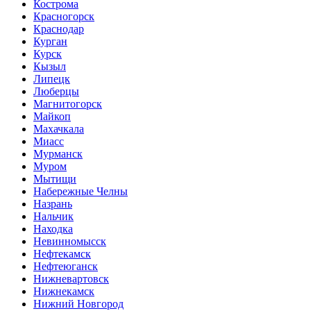
Кострома
Красногорск
Краснодар
Курган
Курск
Кызыл
Липецк
Люберцы
Магнитогорск
Майкоп
Махачкала
Миасс
Мурманск
Муром
Мытищи
Набережные Челны
Назрань
Нальчик
Находка
Невинномысск
Нефтекамск
Нефтеюганск
Нижневартовск
Нижнекамск
Нижний Новгород