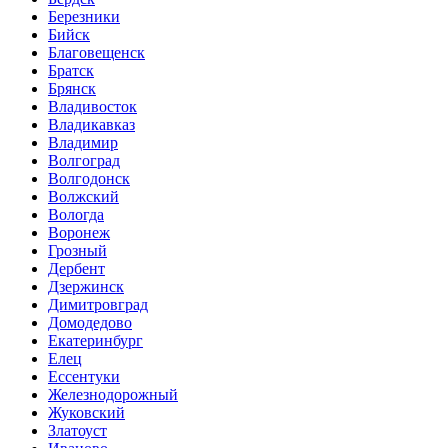
Березники
Бийск
Благовещенск
Братск
Брянск
Владивосток
Владикавказ
Владимир
Волгоград
Волгодонск
Волжский
Вологда
Воронеж
Грозный
Дербент
Дзержинск
Димитровград
Домодедово
Екатеринбург
Елец
Ессентуки
Железнодорожный
Жуковский
Златоуст