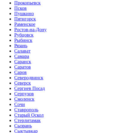
Прокопьевск
Псков
Пушкино
Пятигорск
Раменское
Ростов-на-Дону
Рубцовск
Рыбинск
Рязань
Салават
Самара
Саранск
Саратов
Саров
Северодвинск
Северск
Сергиев Посад
Серпухов
Смоленск
Сочи
Ставрополь
Старый Оскол
Стерлитамак
Сызрань
Сыктывкар