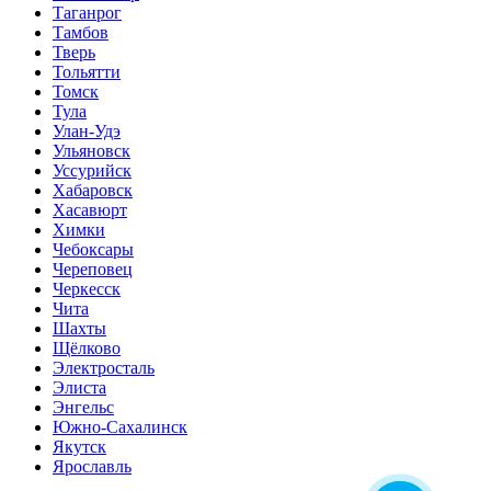
Таганрог
Тамбов
Тверь
Тольятти
Томск
Тула
Улан-Удэ
Ульяновск
Уссурийск
Хабаровск
Хасавюрт
Химки
Чебоксары
Череповец
Черкесск
Чита
Шахты
Щёлково
Электросталь
Элиста
Энгельс
Южно-Сахалинск
Якутск
Ярославль