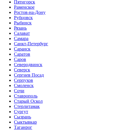
Пятигорск
Раменское
Ростов-на-Дону
Рубцовск
Рыбинск
Рязань
Салават
Самара
Санкт-Петербург
Саранск
Саратов
Саров
Северодвинск
Северск
Сергиев Посад
Серпухов
Смоленск
Сочи
Ставрополь
Старый Оскол
Стерлитамак
Сургут
Сызрань
Сыктывкар
Таганрог