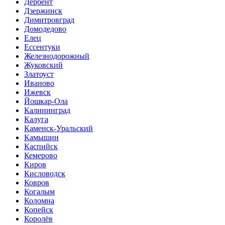
Дербент
Дзержинск
Димитровград
Домодедово
Елец
Ессентуки
Железнодорожный
Жуковский
Златоуст
Иваново
Ижевск
Йошкар-Ола
Калининград
Калуга
Каменск-Уральский
Камышин
Каспийск
Кемерово
Киров
Кисловодск
Ковров
Когалым
Коломна
Копейск
Королёв