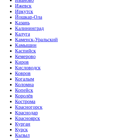
Иваново
Ижевск
Иркутск
Йошкар-Ола
Казань
Калининград
Калуга
Каменск-Уральский
Камышин
Каспийск
Кемерово
Киров
Кисловодск
Ковров
Когалым
Коломна
Копейск
Королёв
Кострома
Красногорск
Краснодар
Красноярск
Курган
Курск
Кызыл