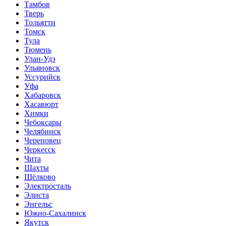
Тамбов
Тверь
Тольятти
Томск
Тула
Тюмень
Улан-Удэ
Ульяновск
Уссурийск
Уфа
Хабаровск
Хасавюрт
Химки
Чебоксары
Челябинск
Череповец
Черкесск
Чита
Шахты
Щёлково
Электросталь
Элиста
Энгельс
Южно-Сахалинск
Якутск