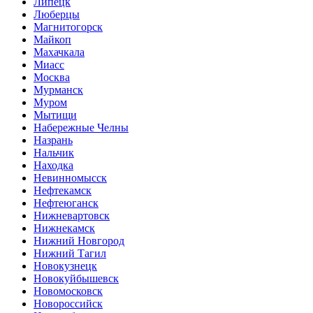
Липецк
Люберцы
Магнитогорск
Майкоп
Махачкала
Миасс
Москва
Мурманск
Муром
Мытищи
Набережные Челны
Назрань
Нальчик
Находка
Невинномысск
Нефтекамск
Нефтеюганск
Нижневартовск
Нижнекамск
Нижний Новгород
Нижний Тагил
Новокузнецк
Новокуйбышевск
Новомосковск
Новороссийск