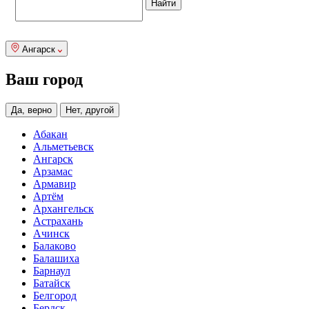
Ангарск
Ваш город
Да, верно
Нет, другой
Абакан
Альметьевск
Ангарск
Арзамас
Армавир
Артём
Архангельск
Астрахань
Ачинск
Балаково
Балашиха
Барнаул
Батайск
Белгород
Бердск