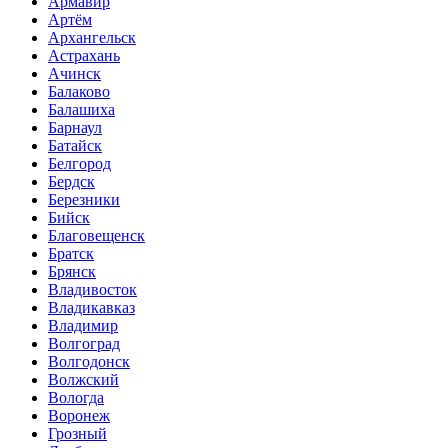
Армавир
Артём
Архангельск
Астрахань
Ачинск
Балаково
Балашиха
Барнаул
Батайск
Белгород
Бердск
Березники
Бийск
Благовещенск
Братск
Брянск
Владивосток
Владикавказ
Владимир
Волгоград
Волгодонск
Волжский
Вологда
Воронеж
Грозный