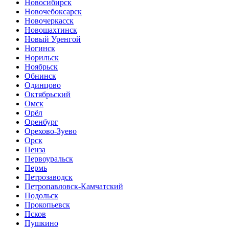
Новосибирск
Новочебоксарск
Новочеркасск
Новошахтинск
Новый Уренгой
Ногинск
Норильск
Ноябрьск
Обнинск
Одинцово
Октябрьский
Омск
Орёл
Оренбург
Орехово-Зуево
Орск
Пенза
Первоуральск
Пермь
Петрозаводск
Петропавловск-Камчатский
Подольск
Прокопьевск
Псков
Пушкино