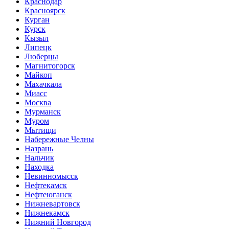
Краснодар
Красноярск
Курган
Курск
Кызыл
Липецк
Люберцы
Магнитогорск
Майкоп
Махачкала
Миасс
Москва
Мурманск
Муром
Мытищи
Набережные Челны
Назрань
Нальчик
Находка
Невинномысск
Нефтекамск
Нефтеюганск
Нижневартовск
Нижнекамск
Нижний Новгород