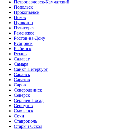
Петропавловск-Камчатский
Подольск
Прокопьевск
Псков
Пушкино
Пятигорск
Раменское
Ростов-на-Дону
Рубцовск
Рыбинск
Рязань
Салават
Самара
Санкт-Петербург
Саранск
Саратов
Саров
Северодвинск
Северск
Сергиев Посад
Серпухов
Смоленск
Сочи
Ставрополь
Старый Оскол