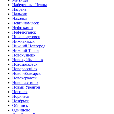
Мытищи
Набережные Челны
Назрань
Нальчик
Находка
Невинномысск
Нефтекамск
Нефтеюганск
Нижневартовск
Нижнекамск
Нижний Новгород
Нижний Тагил
Новокузнецк
Новокуйбышевск
Новомосковск
Новороссийск
Новочебоксарск
Новочеркасск
Новошахтинск
Новый Уренгой
Ногинск
Норильск
Ноябрьск
Обнинск
Одинцово