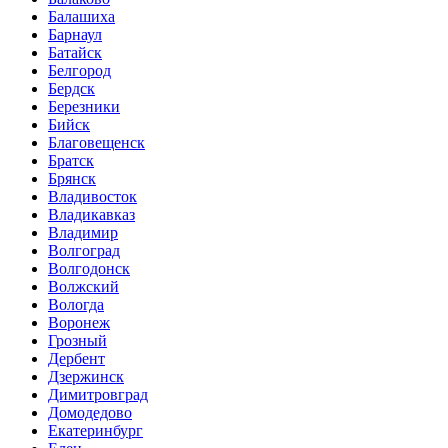
Балашиха
Барнаул
Батайск
Белгород
Бердск
Березники
Бийск
Благовещенск
Братск
Брянск
Владивосток
Владикавказ
Владимир
Волгоград
Волгодонск
Волжский
Вологда
Воронеж
Грозный
Дербент
Дзержинск
Димитровград
Домодедово
Екатеринбург