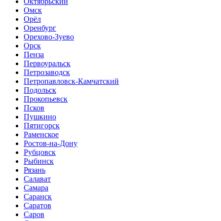
Октябрьский
Омск
Орёл
Оренбург
Орехово-Зуево
Орск
Пенза
Первоуральск
Петрозаводск
Петропавловск-Камчатский
Подольск
Прокопьевск
Псков
Пушкино
Пятигорск
Раменское
Ростов-на-Дону
Рубцовск
Рыбинск
Рязань
Салават
Самара
Саранск
Саратов
Саров