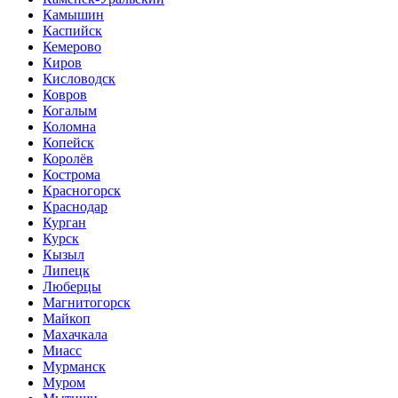
Камышин
Каспийск
Кемерово
Киров
Кисловодск
Ковров
Когалым
Коломна
Копейск
Королёв
Кострома
Красногорск
Краснодар
Курган
Курск
Кызыл
Липецк
Люберцы
Магнитогорск
Майкоп
Махачкала
Миасс
Мурманск
Муром