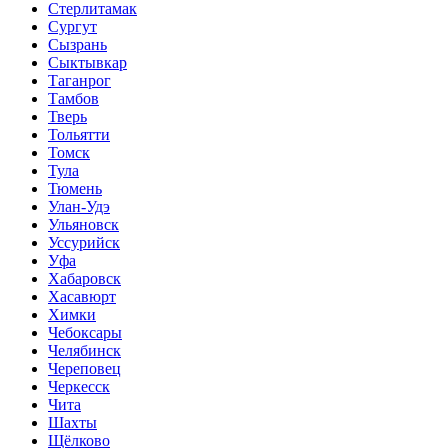
Стерлитамак
Сургут
Сызрань
Сыктывкар
Таганрог
Тамбов
Тверь
Тольятти
Томск
Тула
Тюмень
Улан-Удэ
Ульяновск
Уссурийск
Уфа
Хабаровск
Хасавюрт
Химки
Чебоксары
Челябинск
Череповец
Черкесск
Чита
Шахты
Щёлково