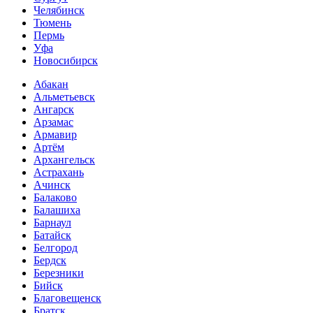
Челябинск
Тюмень
Пермь
Уфа
Новосибирск
Абакан
Альметьевск
Ангарск
Арзамас
Армавир
Артём
Архангельск
Астрахань
Ачинск
Балаково
Балашиха
Барнаул
Батайск
Белгород
Бердск
Березники
Бийск
Благовещенск
Братск