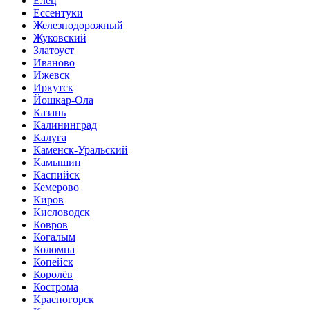
Елец
Ессентуки
Железнодорожный
Жуковский
Златоуст
Иваново
Ижевск
Иркутск
Йошкар-Ола
Казань
Калининград
Калуга
Каменск-Уральский
Камышин
Каспийск
Кемерово
Киров
Кисловодск
Ковров
Когалым
Коломна
Копейск
Королёв
Кострома
Красногорск