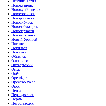
Нижний Тагил
Новокузнецк
Новокуйбышевск
Новомосковск
Новороссийск
Новосибирск
Новочебоксарск
Новочеркасск
Новошахтинск
Новый Уренгой
Ногинск
Норильск
Ноябрьск
Обнинск
Одинцово
Октябрьский
Омск
Орёл
Оренбург
Орехово-Зуево
Орск
Пенза
Первоуральск
Пермь
Петрозаводск