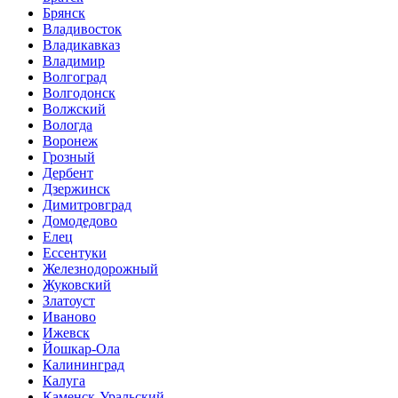
Брянск
Владивосток
Владикавказ
Владимир
Волгоград
Волгодонск
Волжский
Вологда
Воронеж
Грозный
Дербент
Дзержинск
Димитровград
Домодедово
Елец
Ессентуки
Железнодорожный
Жуковский
Златоуст
Иваново
Ижевск
Йошкар-Ола
Калининград
Калуга
Каменск-Уральский