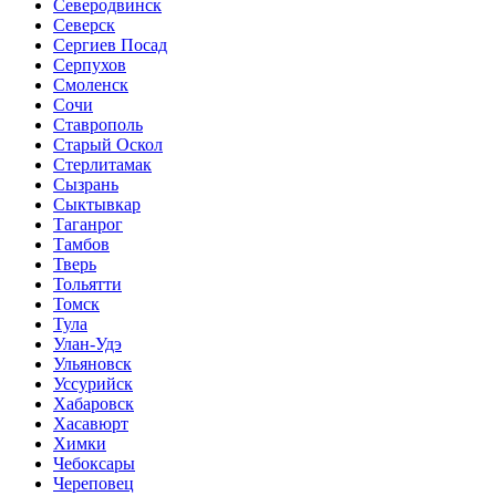
Северодвинск
Северск
Сергиев Посад
Серпухов
Смоленск
Сочи
Ставрополь
Старый Оскол
Стерлитамак
Сызрань
Сыктывкар
Таганрог
Тамбов
Тверь
Тольятти
Томск
Тула
Улан-Удэ
Ульяновск
Уссурийск
Хабаровск
Хасавюрт
Химки
Чебоксары
Череповец