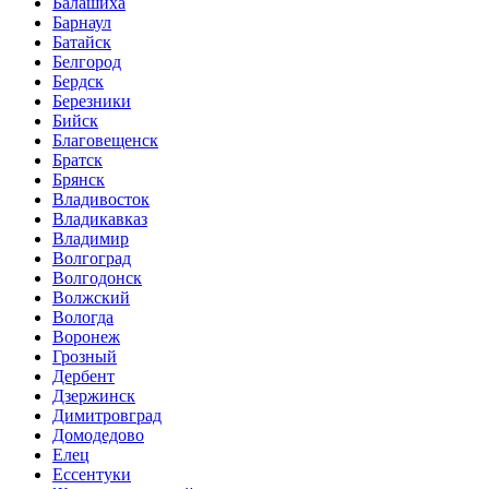
Балашиха
Барнаул
Батайск
Белгород
Бердск
Березники
Бийск
Благовещенск
Братск
Брянск
Владивосток
Владикавказ
Владимир
Волгоград
Волгодонск
Волжский
Вологда
Воронеж
Грозный
Дербент
Дзержинск
Димитровград
Домодедово
Елец
Ессентуки