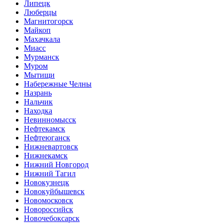
Липецк
Люберцы
Магнитогорск
Майкоп
Махачкала
Миасс
Мурманск
Муром
Мытищи
Набережные Челны
Назрань
Нальчик
Находка
Невинномысск
Нефтекамск
Нефтеюганск
Нижневартовск
Нижнекамск
Нижний Новгород
Нижний Тагил
Новокузнецк
Новокуйбышевск
Новомосковск
Новороссийск
Новочебоксарск