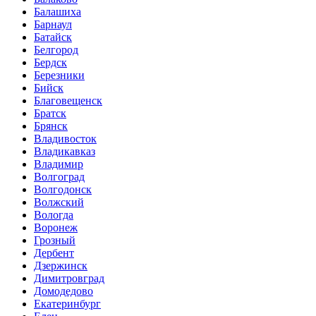
Балашиха
Барнаул
Батайск
Белгород
Бердск
Березники
Бийск
Благовещенск
Братск
Брянск
Владивосток
Владикавказ
Владимир
Волгоград
Волгодонск
Волжский
Вологда
Воронеж
Грозный
Дербент
Дзержинск
Димитровград
Домодедово
Екатеринбург