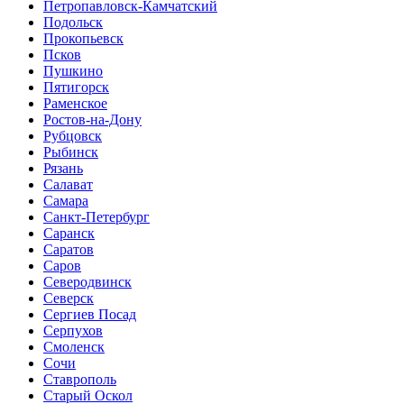
Петропавловск-Камчатский
Подольск
Прокопьевск
Псков
Пушкино
Пятигорск
Раменское
Ростов-на-Дону
Рубцовск
Рыбинск
Рязань
Салават
Самара
Санкт-Петербург
Саранск
Саратов
Саров
Северодвинск
Северск
Сергиев Посад
Серпухов
Смоленск
Сочи
Ставрополь
Старый Оскол