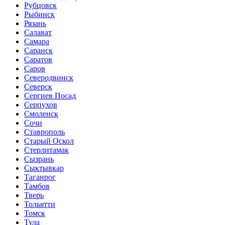
Рубцовск
Рыбинск
Рязань
Салават
Самара
Саранск
Саратов
Саров
Северодвинск
Северск
Сергиев Посад
Серпухов
Смоленск
Сочи
Ставрополь
Старый Оскол
Стерлитамак
Сызрань
Сыктывкар
Таганрог
Тамбов
Тверь
Тольятти
Томск
Тула