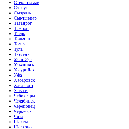
Стерлитамак
Сургут
Сызрань
Сыктывкар
Таганрог
Тамбов
Тверь
Тольятти
Томск
Тула
Тюмень
Улан-Удэ
Ульяновск
Уссурийск
Уфа
Хабаровск
Хасавюрт
Химки
Чебоксары
Челябинск
Череповец
Черкесск
Чита
Шахты
Щёлково