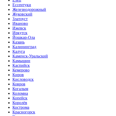
Елец
Ессентуки
Железнодорожный
Жуковский
Златоуст
Иваново
Ижевск
Иркутск
Йошкар-Ола
Казань
Калининград
Калуга
Каменск-Уральский
Камышин
Каспийск
Кемерово
Киров
Кисловодск
Ковров
Когалым
Коломна
Копейск
Королёв
Кострома
Красногорск