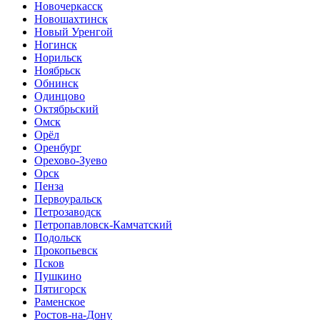
Новочеркасск
Новошахтинск
Новый Уренгой
Ногинск
Норильск
Ноябрьск
Обнинск
Одинцово
Октябрьский
Омск
Орёл
Оренбург
Орехово-Зуево
Орск
Пенза
Первоуральск
Петрозаводск
Петропавловск-Камчатский
Подольск
Прокопьевск
Псков
Пушкино
Пятигорск
Раменское
Ростов-на-Дону