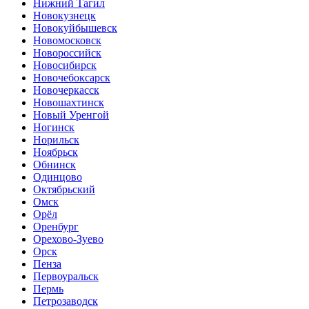
Нижний Тагил
Новокузнецк
Новокуйбышевск
Новомосковск
Новороссийск
Новосибирск
Новочебоксарск
Новочеркасск
Новошахтинск
Новый Уренгой
Ногинск
Норильск
Ноябрьск
Обнинск
Одинцово
Октябрьский
Омск
Орёл
Оренбург
Орехово-Зуево
Орск
Пенза
Первоуральск
Пермь
Петрозаводск