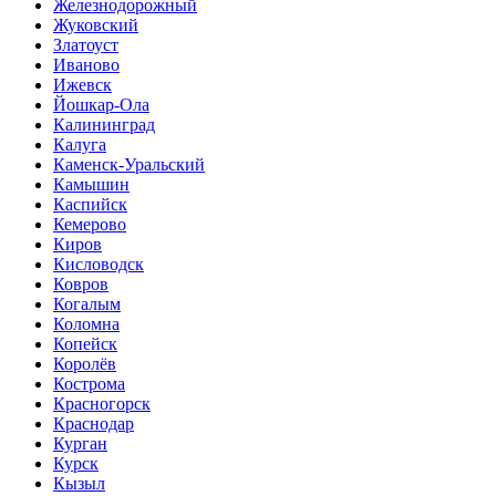
Железнодорожный
Жуковский
Златоуст
Иваново
Ижевск
Йошкар-Ола
Калининград
Калуга
Каменск-Уральский
Камышин
Каспийск
Кемерово
Киров
Кисловодск
Ковров
Когалым
Коломна
Копейск
Королёв
Кострома
Красногорск
Краснодар
Курган
Курск
Кызыл