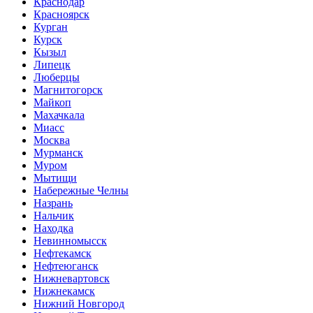
Краснодар
Красноярск
Курган
Курск
Кызыл
Липецк
Люберцы
Магнитогорск
Майкоп
Махачкала
Миасс
Москва
Мурманск
Муром
Мытищи
Набережные Челны
Назрань
Нальчик
Находка
Невинномысск
Нефтекамск
Нефтеюганск
Нижневартовск
Нижнекамск
Нижний Новгород