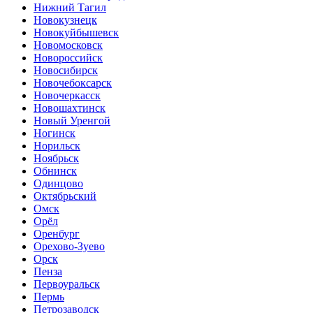
Нижний Тагил
Новокузнецк
Новокуйбышевск
Новомосковск
Новороссийск
Новосибирск
Новочебоксарск
Новочеркасск
Новошахтинск
Новый Уренгой
Ногинск
Норильск
Ноябрьск
Обнинск
Одинцово
Октябрьский
Омск
Орёл
Оренбург
Орехово-Зуево
Орск
Пенза
Первоуральск
Пермь
Петрозаводск