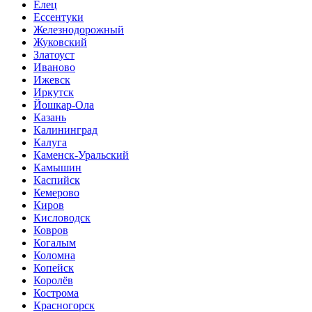
Елец
Ессентуки
Железнодорожный
Жуковский
Златоуст
Иваново
Ижевск
Иркутск
Йошкар-Ола
Казань
Калининград
Калуга
Каменск-Уральский
Камышин
Каспийск
Кемерово
Киров
Кисловодск
Ковров
Когалым
Коломна
Копейск
Королёв
Кострома
Красногорск