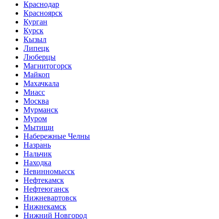
Краснодар
Красноярск
Курган
Курск
Кызыл
Липецк
Люберцы
Магнитогорск
Майкоп
Махачкала
Миасс
Москва
Мурманск
Муром
Мытищи
Набережные Челны
Назрань
Нальчик
Находка
Невинномысск
Нефтекамск
Нефтеюганск
Нижневартовск
Нижнекамск
Нижний Новгород