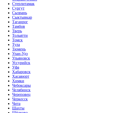
Стерлитамак
Сургут
Сызрань
Сыктывкар
Таганрог
Тамбов
Тверь
Тольятти
Томск
Тула
Тюмень
Улан-Удэ
Ульяновск
Уссурийск
Уфа
Хабаровск
Хасавюрт
Химки
Чебоксары
Челябинск
Череповец
Черкесск
Чита
Шахты
Щёлково