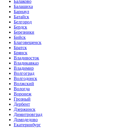
Балаково
Балашиха
Барнаул
Батайск
Белгород
Бердск
Березники
Бийск
Благовещенск
Братск
Брянск
Владивосток
Владикавказ
Владимир
Волгоград
Волгодонск
Волжский
Вологда
Воронеж
Грозный
Дербент
Дзержинск
Димитровград
Домодедово
Екатеринбург