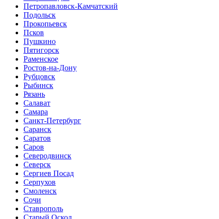
Петропавловск-Камчатский
Подольск
Прокопьевск
Псков
Пушкино
Пятигорск
Раменское
Ростов-на-Дону
Рубцовск
Рыбинск
Рязань
Салават
Самара
Санкт-Петербург
Саранск
Саратов
Саров
Северодвинск
Северск
Сергиев Посад
Серпухов
Смоленск
Сочи
Ставрополь
Старый Оскол