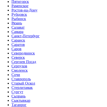
Пятигорск
Раменское
Ростов-на-Дону
Рубцовск
Рыбинск
Рязань
Салават
Самара
Санкт-Петербург
Саранск
Саратов
Саров
Северодвинск
Северск
Сергиев Посад
Серпухов
Смоленск
Сочи
Ставрополь
Старый Оскол
Стерлитамак
Сургут
Сызрань
Сыктывкар
Таганрог