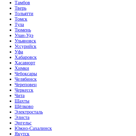
Тамбов
Тверь
Тольятти
Томск
Тула
Тюмень
Улан-Удэ
Ульяновск
Уссурийск
Уфа
Хабаровск
Хасавюрт
Химки
Чебоксары
Челябинск
Череповец
Черкесск
Чита
Шахты
Щёлково
Электросталь
Элиста
Энгельс
Южно-Сахалинск
Якутск