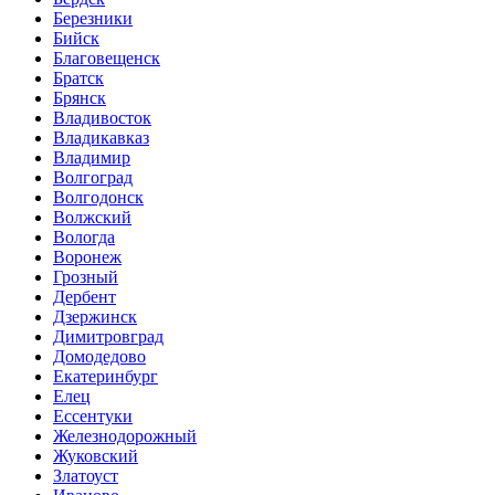
Березники
Бийск
Благовещенск
Братск
Брянск
Владивосток
Владикавказ
Владимир
Волгоград
Волгодонск
Волжский
Вологда
Воронеж
Грозный
Дербент
Дзержинск
Димитровград
Домодедово
Екатеринбург
Елец
Ессентуки
Железнодорожный
Жуковский
Златоуст