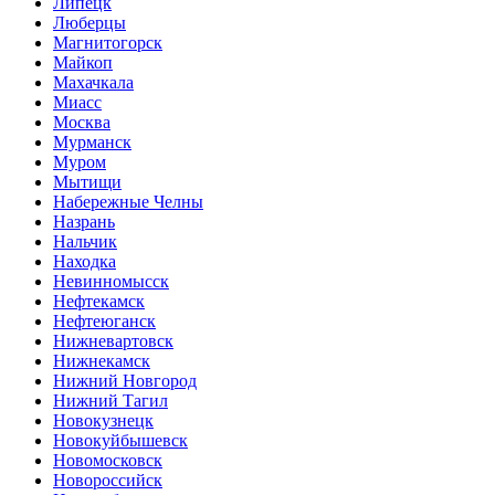
Липецк
Люберцы
Магнитогорск
Майкоп
Махачкала
Миасс
Москва
Мурманск
Муром
Мытищи
Набережные Челны
Назрань
Нальчик
Находка
Невинномысск
Нефтекамск
Нефтеюганск
Нижневартовск
Нижнекамск
Нижний Новгород
Нижний Тагил
Новокузнецк
Новокуйбышевск
Новомосковск
Новороссийск