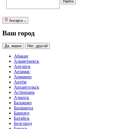
Ангарск
Ваш город
Да, верно
Нет, другой
Абакан
Альметьевск
Ангарск
Арзамас
Армавир
Артём
Архангельск
Астрахань
Ачинск
Балаково
Балашиха
Барнаул
Батайск
Белгород
Бердск