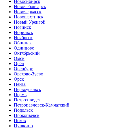
Новосибирск
Новочебоксарск
Новочеркасск
Новошахтинск
Новый Уренгой
Ногинск
Норильск
Ноябрьск
Обнинск
Одинцово
Октябрьский
Омск
Орёл
Оренбург
Орехово-Зуево
Орск
Пенза
Первоуральск
Пермь
Петрозаводск
Петропавловск-Камчатский
Подольск
Прокопьевск
Псков
Пушкино