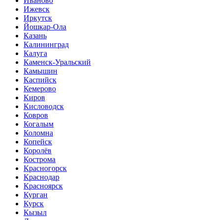
Иваново
Ижевск
Иркутск
Йошкар-Ола
Казань
Калининград
Калуга
Каменск-Уральский
Камышин
Каспийск
Кемерово
Киров
Кисловодск
Ковров
Когалым
Коломна
Копейск
Королёв
Кострома
Красногорск
Краснодар
Красноярск
Курган
Курск
Кызыл