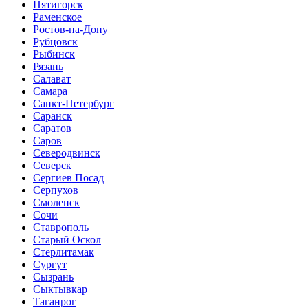
Пятигорск
Раменское
Ростов-на-Дону
Рубцовск
Рыбинск
Рязань
Салават
Самара
Санкт-Петербург
Саранск
Саратов
Саров
Северодвинск
Северск
Сергиев Посад
Серпухов
Смоленск
Сочи
Ставрополь
Старый Оскол
Стерлитамак
Сургут
Сызрань
Сыктывкар
Таганрог