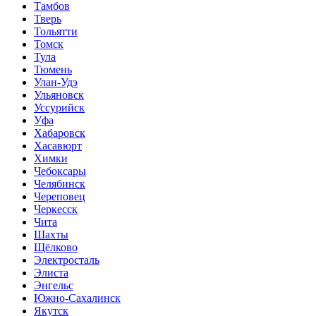
Тамбов
Тверь
Тольятти
Томск
Тула
Тюмень
Улан-Удэ
Ульяновск
Уссурийск
Уфа
Хабаровск
Хасавюрт
Химки
Чебоксары
Челябинск
Череповец
Черкесск
Чита
Шахты
Щёлково
Электросталь
Элиста
Энгельс
Южно-Сахалинск
Якутск