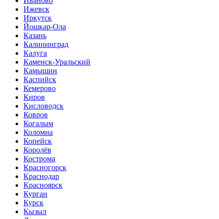
Иваново
Ижевск
Иркутск
Йошкар-Ола
Казань
Калининград
Калуга
Каменск-Уральский
Камышин
Каспийск
Кемерово
Киров
Кисловодск
Ковров
Когалым
Коломна
Копейск
Королёв
Кострома
Красногорск
Краснодар
Красноярск
Курган
Курск
Кызыл