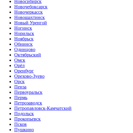
Новосибирск
Новочебоксарск
Новочеркасск
Новошахтинск
Новый Уренгой
Ногинск
Норильск
Ноябрьск
Обнинск
Одинцово
Октябрьский
Омск
Орёл
Оренбург
Орехово-Зуево
Орск
Пенза
Первоуральск
Пермь
Петрозаводск
Петропавловск-Камчатский
Подольск
Прокопьевск
Псков
Пушкино