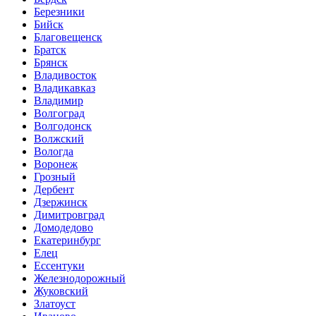
Березники
Бийск
Благовещенск
Братск
Брянск
Владивосток
Владикавказ
Владимир
Волгоград
Волгодонск
Волжский
Вологда
Воронеж
Грозный
Дербент
Дзержинск
Димитровград
Домодедово
Екатеринбург
Елец
Ессентуки
Железнодорожный
Жуковский
Златоуст