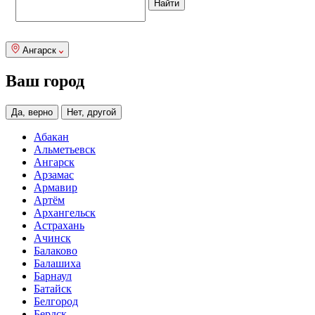
Ангарск
Ваш город
Да, верно
Нет, другой
Абакан
Альметьевск
Ангарск
Арзамас
Армавир
Артём
Архангельск
Астрахань
Ачинск
Балаково
Балашиха
Барнаул
Батайск
Белгород
Бердск