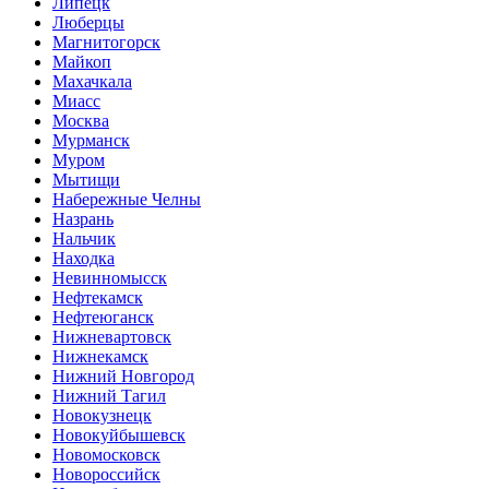
Липецк
Люберцы
Магнитогорск
Майкоп
Махачкала
Миасс
Москва
Мурманск
Муром
Мытищи
Набережные Челны
Назрань
Нальчик
Находка
Невинномысск
Нефтекамск
Нефтеюганск
Нижневартовск
Нижнекамск
Нижний Новгород
Нижний Тагил
Новокузнецк
Новокуйбышевск
Новомосковск
Новороссийск