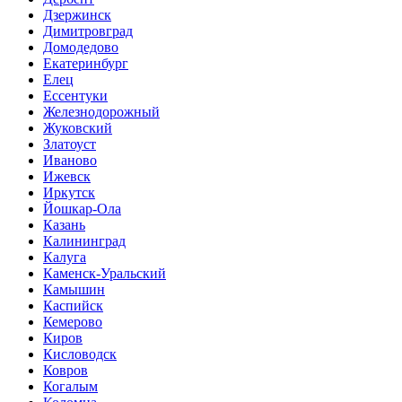
Дзержинск
Димитровград
Домодедово
Екатеринбург
Елец
Ессентуки
Железнодорожный
Жуковский
Златоуст
Иваново
Ижевск
Иркутск
Йошкар-Ола
Казань
Калининград
Калуга
Каменск-Уральский
Камышин
Каспийск
Кемерово
Киров
Кисловодск
Ковров
Когалым