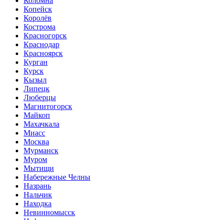
Коломна
Копейск
Королёв
Кострома
Красногорск
Краснодар
Красноярск
Курган
Курск
Кызыл
Липецк
Люберцы
Магнитогорск
Майкоп
Махачкала
Миасс
Москва
Мурманск
Муром
Мытищи
Набережные Челны
Назрань
Нальчик
Находка
Невинномысск