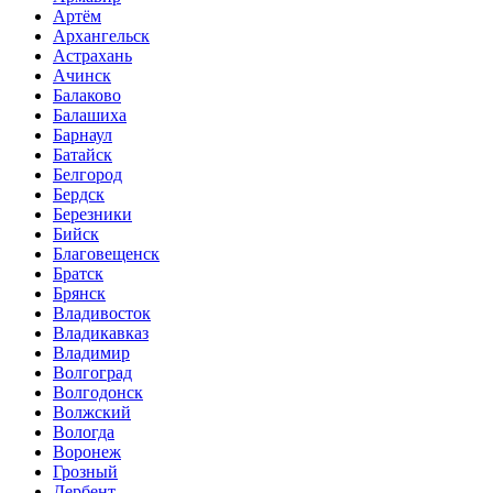
Артём
Архангельск
Астрахань
Ачинск
Балаково
Балашиха
Барнаул
Батайск
Белгород
Бердск
Березники
Бийск
Благовещенск
Братск
Брянск
Владивосток
Владикавказ
Владимир
Волгоград
Волгодонск
Волжский
Вологда
Воронеж
Грозный
Дербент