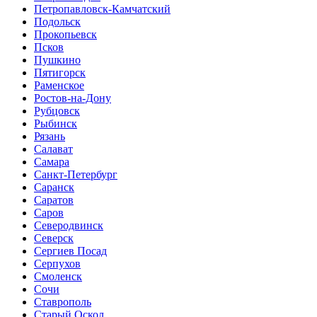
Петропавловск-Камчатский
Подольск
Прокопьевск
Псков
Пушкино
Пятигорск
Раменское
Ростов-на-Дону
Рубцовск
Рыбинск
Рязань
Салават
Самара
Санкт-Петербург
Саранск
Саратов
Саров
Северодвинск
Северск
Сергиев Посад
Серпухов
Смоленск
Сочи
Ставрополь
Старый Оскол