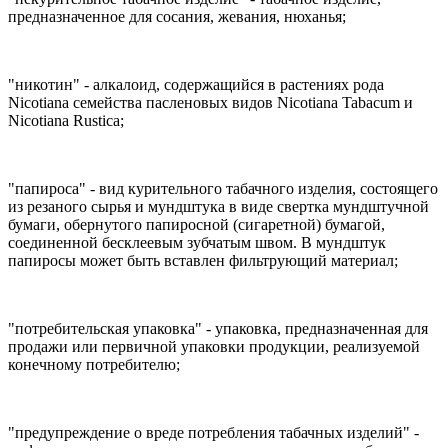
предназначенное для сосания, жевания, нюханья;
"никотин" - алкалоид, содержащийся в растениях рода
Nicotiana семейства пасленовых видов Nicotiana Tabacum и
Nicotiana Rustica;
"папироса" - вид курительного табачного изделия, состоящего
из резаного сырья и мундштука в виде свертка мундштучной
бумаги, обернутого папиросной (сигаретной) бумагой,
соединенной бесклеевым зубчатым швом. В мундштук
папиросы может быть вставлен фильтрующий материал;
"потребительская упаковка" - упаковка, предназначенная для
продажи или первичной упаковки продукции, реализуемой
конечному потребителю;
"предупреждение о вреде потребления табачных изделий" -