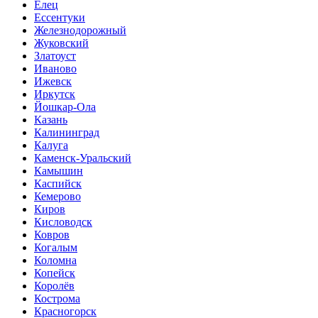
Елец
Ессентуки
Железнодорожный
Жуковский
Златоуст
Иваново
Ижевск
Иркутск
Йошкар-Ола
Казань
Калининград
Калуга
Каменск-Уральский
Камышин
Каспийск
Кемерово
Киров
Кисловодск
Ковров
Когалым
Коломна
Копейск
Королёв
Кострома
Красногорск