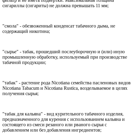
фильтр и не иметь подвертки. Максимальная толщина
сигариллы (сигариты) не должна превышать 11 мм;
"смола" - обезвоженный конденсат табачного дыма, не
содержащий никотина;
"сырье" - табак, прошедший послеуборочную и (или) иную
промышленную обработку, используемый при производстве
табачной продукции;
"табак" - растение рода Nicotiana семейства пасленовых видов
Nicotiana Tabacum и Nicotiana Rustica, возделываемое в целях
получения сырья;
"табак для кальяна" - вид курительного табачного изделия,
предназначенного для курения с использованием кальяна и
состоящего из смеси резаного или рваного сырья с
добавлением или без добавления ингредиентов;