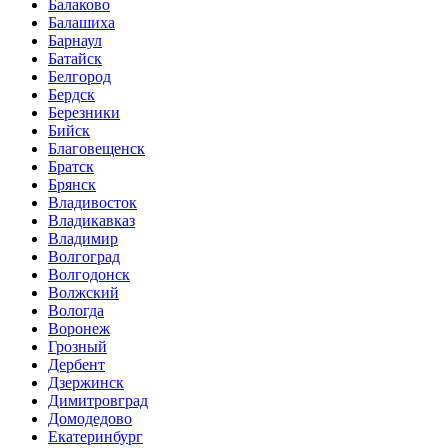
Балаково
Балашиха
Барнаул
Батайск
Белгород
Бердск
Березники
Бийск
Благовещенск
Братск
Брянск
Владивосток
Владикавказ
Владимир
Волгоград
Волгодонск
Волжский
Вологда
Воронеж
Грозный
Дербент
Дзержинск
Димитровград
Домодедово
Екатеринбург