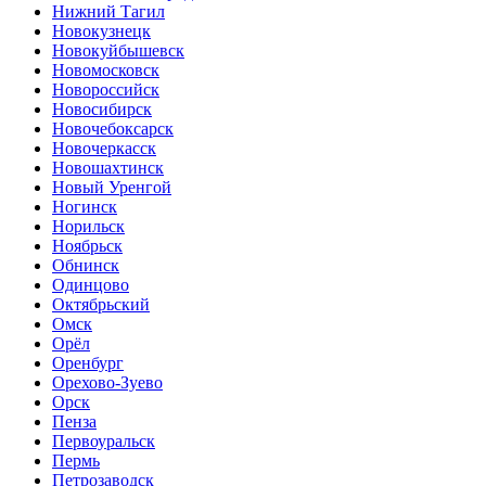
Нижний Тагил
Новокузнецк
Новокуйбышевск
Новомосковск
Новороссийск
Новосибирск
Новочебоксарск
Новочеркасск
Новошахтинск
Новый Уренгой
Ногинск
Норильск
Ноябрьск
Обнинск
Одинцово
Октябрьский
Омск
Орёл
Оренбург
Орехово-Зуево
Орск
Пенза
Первоуральск
Пермь
Петрозаводск