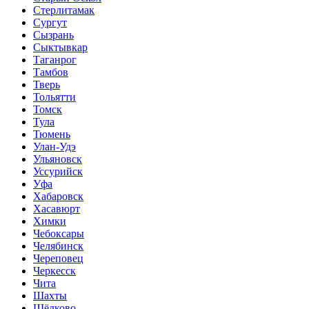
Стерлитамак
Сургут
Сызрань
Сыктывкар
Таганрог
Тамбов
Тверь
Тольятти
Томск
Тула
Тюмень
Улан-Удэ
Ульяновск
Уссурийск
Уфа
Хабаровск
Хасавюрт
Химки
Чебоксары
Челябинск
Череповец
Черкесск
Чита
Шахты
Щёлково