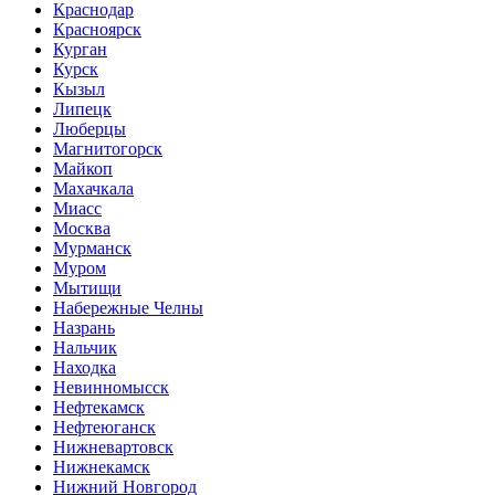
Краснодар
Красноярск
Курган
Курск
Кызыл
Липецк
Люберцы
Магнитогорск
Майкоп
Махачкала
Миасс
Москва
Мурманск
Муром
Мытищи
Набережные Челны
Назрань
Нальчик
Находка
Невинномысск
Нефтекамск
Нефтеюганск
Нижневартовск
Нижнекамск
Нижний Новгород