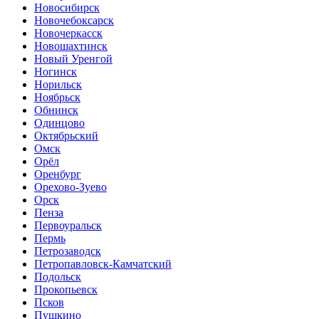
Новосибирск
Новочебоксарск
Новочеркасск
Новошахтинск
Новый Уренгой
Ногинск
Норильск
Ноябрьск
Обнинск
Одинцово
Октябрьский
Омск
Орёл
Оренбург
Орехово-Зуево
Орск
Пенза
Первоуральск
Пермь
Петрозаводск
Петропавловск-Камчатский
Подольск
Прокопьевск
Псков
Пушкино