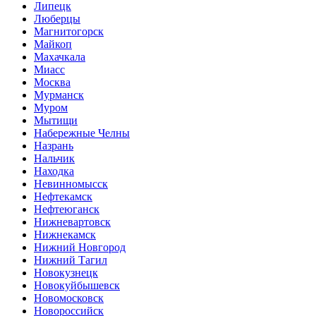
Липецк
Люберцы
Магнитогорск
Майкоп
Махачкала
Миасс
Москва
Мурманск
Муром
Мытищи
Набережные Челны
Назрань
Нальчик
Находка
Невинномысск
Нефтекамск
Нефтеюганск
Нижневартовск
Нижнекамск
Нижний Новгород
Нижний Тагил
Новокузнецк
Новокуйбышевск
Новомосковск
Новороссийск