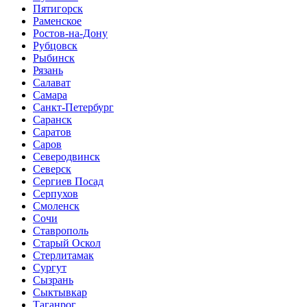
Пятигорск
Раменское
Ростов-на-Дону
Рубцовск
Рыбинск
Рязань
Салават
Самара
Санкт-Петербург
Саранск
Саратов
Саров
Северодвинск
Северск
Сергиев Посад
Серпухов
Смоленск
Сочи
Ставрополь
Старый Оскол
Стерлитамак
Сургут
Сызрань
Сыктывкар
Таганрог