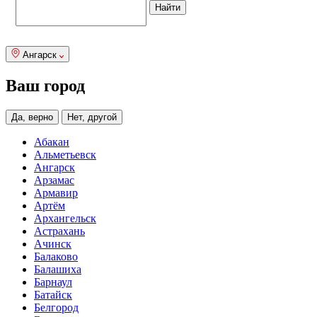
Ангарск
Ваш город
Да, верно
Нет, другой
Абакан
Альметьевск
Ангарск
Арзамас
Армавир
Артём
Архангельск
Астрахань
Ачинск
Балаково
Балашиха
Барнаул
Батайск
Белгород