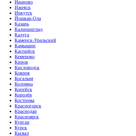
Иваново
Ижевск
Иркутск
Йошкар-Ола
Казань
Калининград
Калуга
Каменск-Уральский
Камышин
Каспийск
Кемерово
Киров
Кисловодск
Ковров
Когалым
Коломна
Копейск
Королёв
Кострома
Красногорск
Краснодар
Красноярск
Курган
Курск
Кызыл