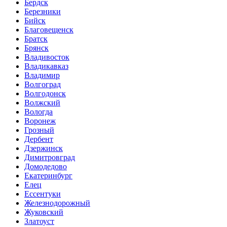
Бердск
Березники
Бийск
Благовещенск
Братск
Брянск
Владивосток
Владикавказ
Владимир
Волгоград
Волгодонск
Волжский
Вологда
Воронеж
Грозный
Дербент
Дзержинск
Димитровград
Домодедово
Екатеринбург
Елец
Ессентуки
Железнодорожный
Жуковский
Златоуст