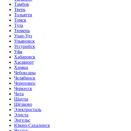
Тамбов
Тверь
Тольятти
Томск
Тула
Тюмень
Улан-Удэ
Ульяновск
Уссурийск
Уфа
Хабаровск
Хасавюрт
Химки
Чебоксары
Челябинск
Череповец
Черкесск
Чита
Шахты
Щёлково
Электросталь
Элиста
Энгельс
Южно-Сахалинск
Якутск