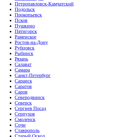
Петропавловск-Камчатский
Подольск
Прокопьевск
Псков
Пушкино
Пятигорск
Раменское
Ростов-на-Дону
Рубцовск
Рыбинск
Рязань
Салават
Самара
Санкт-Петербург
Саранск
Саратов
Саров
Северодвинск
Северск
Сергиев Посад
Серпухов
Смоленск
Сочи
Ставрополь
Старый Оскол