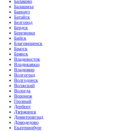
Балаково
Балашиха
Барнаул
Батайск
Белгород
Бердск
Березники
Бийск
Благовещенск
Братск
Брянск
Владивосток
Владикавказ
Владимир
Волгоград
Волгодонск
Волжский
Вологда
Воронеж
Грозный
Дербент
Дзержинск
Димитровград
Домодедово
Екатеринбург