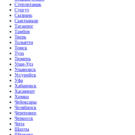
Стерлитамак
Сургут
Сызрань
Сыктывкар
Таганрог
Тамбов
Тверь
Тольятти
Томск
Тула
Тюмень
Улан-Удэ
Ульяновск
Уссурийск
Уфа
Хабаровск
Хасавюрт
Химки
Чебоксары
Челябинск
Череповец
Черкесск
Чита
Шахты
Щёлково