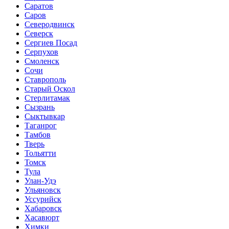
Саратов
Саров
Северодвинск
Северск
Сергиев Посад
Серпухов
Смоленск
Сочи
Ставрополь
Старый Оскол
Стерлитамак
Сызрань
Сыктывкар
Таганрог
Тамбов
Тверь
Тольятти
Томск
Тула
Улан-Удэ
Ульяновск
Уссурийск
Хабаровск
Хасавюрт
Химки