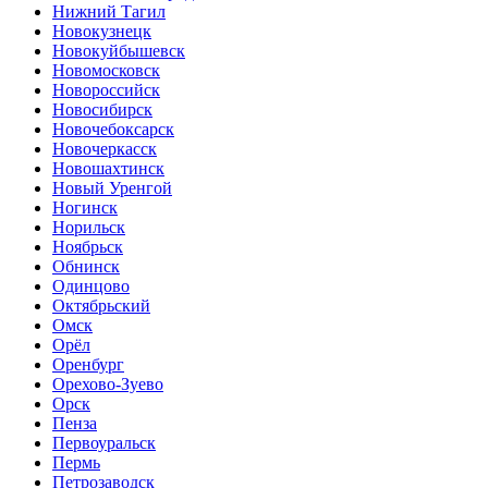
Нижний Тагил
Новокузнецк
Новокуйбышевск
Новомосковск
Новороссийск
Новосибирск
Новочебоксарск
Новочеркасск
Новошахтинск
Новый Уренгой
Ногинск
Норильск
Ноябрьск
Обнинск
Одинцово
Октябрьский
Омск
Орёл
Оренбург
Орехово-Зуево
Орск
Пенза
Первоуральск
Пермь
Петрозаводск