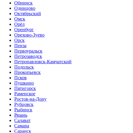
Обнинск
Одинцово
Октябрьский
Омск
Орёл
Оренбург
Орехово-Зуево
Орск
Пенза
Первоуральск
Петрозаводск
Петропавловск-Камчатский
Подольск
Прокопьевск
Псков
Пушкино
Пятигорск
Раменское
Ростов-на-Дону
Рубцовск
Рыбинск
Рязань
Салават
Самара
Саранск