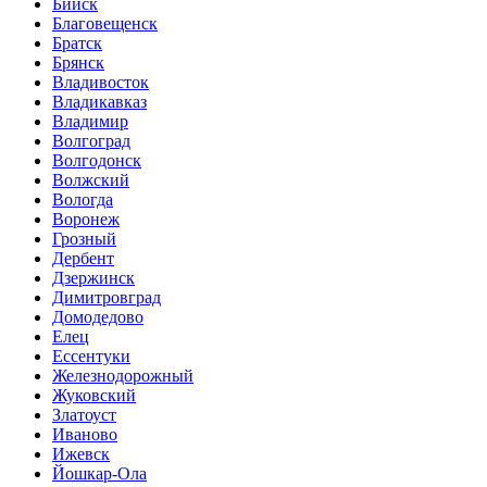
Бийск
Благовещенск
Братск
Брянск
Владивосток
Владикавказ
Владимир
Волгоград
Волгодонск
Волжский
Вологда
Воронеж
Грозный
Дербент
Дзержинск
Димитровград
Домодедово
Елец
Ессентуки
Железнодорожный
Жуковский
Златоуст
Иваново
Ижевск
Йошкар-Ола