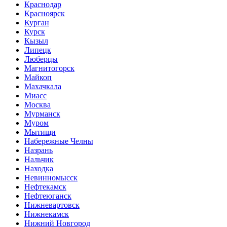
Краснодар
Красноярск
Курган
Курск
Кызыл
Липецк
Люберцы
Магнитогорск
Майкоп
Махачкала
Миасс
Москва
Мурманск
Муром
Мытищи
Набережные Челны
Назрань
Нальчик
Находка
Невинномысск
Нефтекамск
Нефтеюганск
Нижневартовск
Нижнекамск
Нижний Новгород