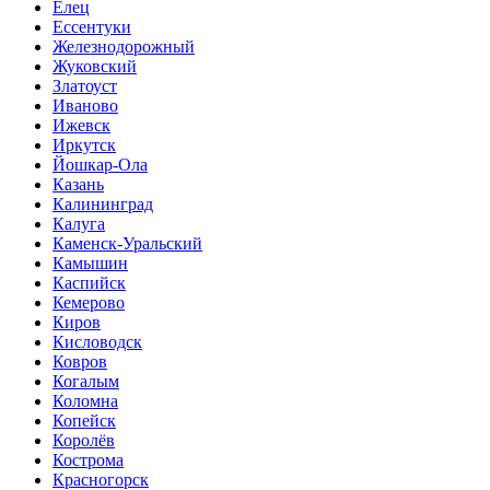
Елец
Ессентуки
Железнодорожный
Жуковский
Златоуст
Иваново
Ижевск
Иркутск
Йошкар-Ола
Казань
Калининград
Калуга
Каменск-Уральский
Камышин
Каспийск
Кемерово
Киров
Кисловодск
Ковров
Когалым
Коломна
Копейск
Королёв
Кострома
Красногорск