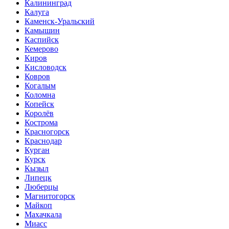
Калининград
Калуга
Каменск-Уральский
Камышин
Каспийск
Кемерово
Киров
Кисловодск
Ковров
Когалым
Коломна
Копейск
Королёв
Кострома
Красногорск
Краснодар
Курган
Курск
Кызыл
Липецк
Люберцы
Магнитогорск
Майкоп
Махачкала
Миасс