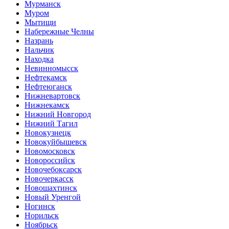
Мурманск
Муром
Мытищи
Набережные Челны
Назрань
Нальчик
Находка
Невинномысск
Нефтекамск
Нефтеюганск
Нижневартовск
Нижнекамск
Нижний Новгород
Нижний Тагил
Новокузнецк
Новокуйбышевск
Новомосковск
Новороссийск
Новочебоксарск
Новочеркасск
Новошахтинск
Новый Уренгой
Ногинск
Норильск
Ноябрьск