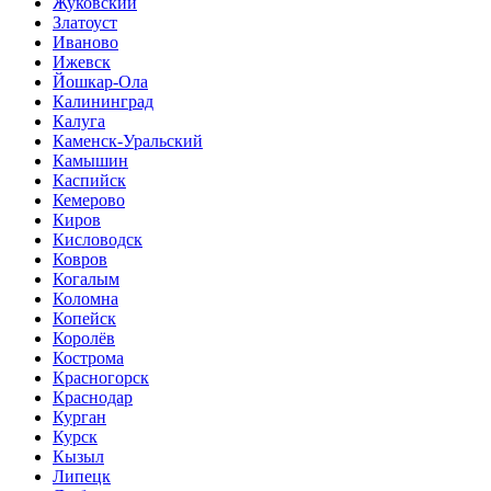
Жуковский
Златоуст
Иваново
Ижевск
Йошкар-Ола
Калининград
Калуга
Каменск-Уральский
Камышин
Каспийск
Кемерово
Киров
Кисловодск
Ковров
Когалым
Коломна
Копейск
Королёв
Кострома
Красногорск
Краснодар
Курган
Курск
Кызыл
Липецк