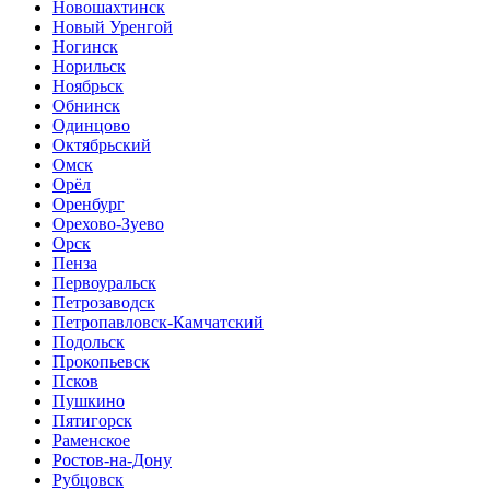
Новошахтинск
Новый Уренгой
Ногинск
Норильск
Ноябрьск
Обнинск
Одинцово
Октябрьский
Омск
Орёл
Оренбург
Орехово-Зуево
Орск
Пенза
Первоуральск
Петрозаводск
Петропавловск-Камчатский
Подольск
Прокопьевск
Псков
Пушкино
Пятигорск
Раменское
Ростов-на-Дону
Рубцовск