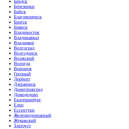
Бердск
Березники
Бийск
Благовещенск
Братск
Брянск
Владивосток
Владикавказ
Владимир
Волгоград
Волгодонск
Волжский
Вологда
Воронеж
Грозный
Дербент
Дзержинск
Димитровград
Домодедово
Екатеринбург
Елец
Ессентуки
Железнодорожный
Жуковский
Златоуст