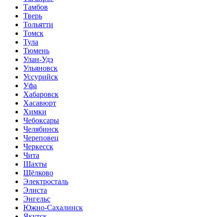
Тамбов
Тверь
Тольятти
Томск
Тула
Тюмень
Улан-Удэ
Ульяновск
Уссурийск
Уфа
Хабаровск
Хасавюрт
Химки
Чебоксары
Челябинск
Череповец
Черкесск
Чита
Шахты
Щёлково
Электросталь
Элиста
Энгельс
Южно-Сахалинск
Якутск