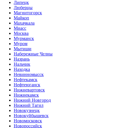
Липецк
Люберцы
Магнитогорск
Майкоп
Махачкала
Миасс
Москва
Мурманск
Муром
Мытищи
Набережные Челны
Назрань
Нальчик
Находка
Невинномысск
Нефтекамск
Нефтеюганск
Нижневартовск
Нижнекамск
Нижний Новгород
Нижний Тагил
Новокузнецк
Новокуйбышевск
Новомосковск
Новороссийск