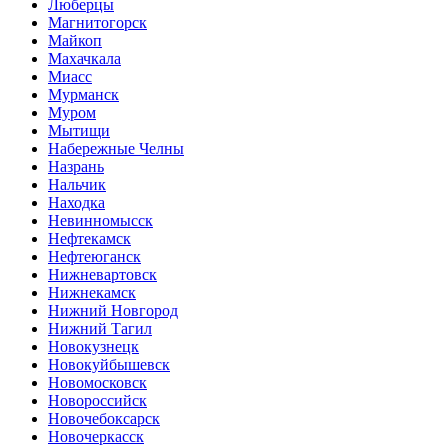
Люберцы
Магнитогорск
Майкоп
Махачкала
Миасс
Мурманск
Муром
Мытищи
Набережные Челны
Назрань
Нальчик
Находка
Невинномысск
Нефтекамск
Нефтеюганск
Нижневартовск
Нижнекамск
Нижний Новгород
Нижний Тагил
Новокузнецк
Новокуйбышевск
Новомосковск
Новороссийск
Новочебоксарск
Новочеркасск