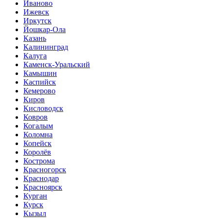
Иваново
Ижевск
Иркутск
Йошкар-Ола
Казань
Калининград
Калуга
Каменск-Уральский
Камышин
Каспийск
Кемерово
Киров
Кисловодск
Ковров
Когалым
Коломна
Копейск
Королёв
Кострома
Красногорск
Краснодар
Красноярск
Курган
Курск
Кызыл