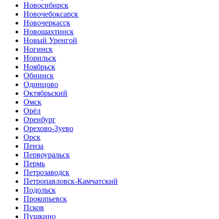
Новосибирск
Новочебоксарск
Новочеркасск
Новошахтинск
Новый Уренгой
Ногинск
Норильск
Ноябрьск
Обнинск
Одинцово
Октябрьский
Омск
Орёл
Оренбург
Орехово-Зуево
Орск
Пенза
Первоуральск
Пермь
Петрозаводск
Петропавловск-Камчатский
Подольск
Прокопьевск
Псков
Пушкино