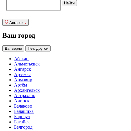
Ангарск
Ваш город
Да, верно
Нет, другой
Абакан
Альметьевск
Ангарск
Арзамас
Армавир
Артём
Архангельск
Астрахань
Ачинск
Балаково
Балашиха
Барнаул
Батайск
Белгород