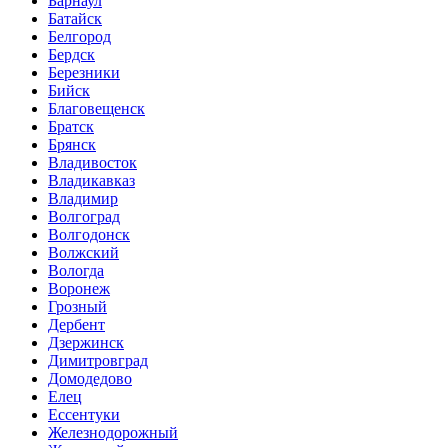
Барнаул
Батайск
Белгород
Бердск
Березники
Бийск
Благовещенск
Братск
Брянск
Владивосток
Владикавказ
Владимир
Волгоград
Волгодонск
Волжский
Вологда
Воронеж
Грозный
Дербент
Дзержинск
Димитровград
Домодедово
Елец
Ессентуки
Железнодорожный