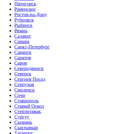
Пятигорск
Раменское
Ростов-на-Дону
Рубцовск
Рыбинск
Рязань
Салават
Самара
Санкт-Петербург
Саранск
Саратов
Саров
Северодвинск
Северск
Сергиев Посад
Серпухов
Смоленск
Сочи
Ставрополь
Старый Оскол
Стерлитамак
Сургут
Сызрань
Сыктывкар
Таганрог