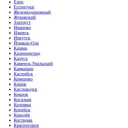
Елец
Ессентуки
Железнодорожный
Жуковский
Златоуст
Иваново
Ижевск
Иркутск
Йошкар-Ола
Казань
Калининград
Калуга
Каменск-Уральский
Камышин
Каспийск
Кемерово
Киров
Кисловодск
Ковров
Когалым
Коломна
Копейск
Королёв
Кострома
Красногорск