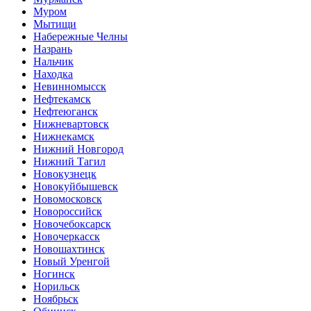
Муром
Мытищи
Набережные Челны
Назрань
Нальчик
Находка
Невинномысск
Нефтекамск
Нефтеюганск
Нижневартовск
Нижнекамск
Нижний Новгород
Нижний Тагил
Новокузнецк
Новокуйбышевск
Новомосковск
Новороссийск
Новочебоксарск
Новочеркасск
Новошахтинск
Новый Уренгой
Ногинск
Норильск
Ноябрьск