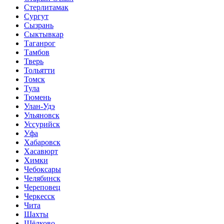
Стерлитамак
Сургут
Сызрань
Сыктывкар
Таганрог
Тамбов
Тверь
Тольятти
Томск
Тула
Тюмень
Улан-Удэ
Ульяновск
Уссурийск
Уфа
Хабаровск
Хасавюрт
Химки
Чебоксары
Челябинск
Череповец
Черкесск
Чита
Шахты
Щёлково