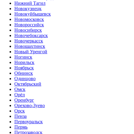
Нижний Тагил
Новокузнецк
Новокуйбышевск
Новомосковск
Новороссийск
Новосибирск
Новочебоксарск
Новочеркасск
Новошахтинск
Новый Уренгой
Ногинск
Норильск
Ноябрьск
Обнинск
Одинцово
Октябрьский
Омск
Орёл
Оренбург
Орехово-Зуево
Орск
Пенза
Первоуральск
Пермь
Петрозаводск