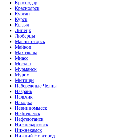
Краснодар
Красноярск
Курган
Курск
Кызыл
Липецк
Люберцы
Магнитогорск
Майкоп
Махачкала
Миасс
Москва
Мурманск
Муром
Мытищи
Набережные Челны
Назрань
Нальчик
Находка
Невинномысск
Нефтекамск
Нефтеюганск
Нижневартовск
Нижнекамск
Нижний Новгород