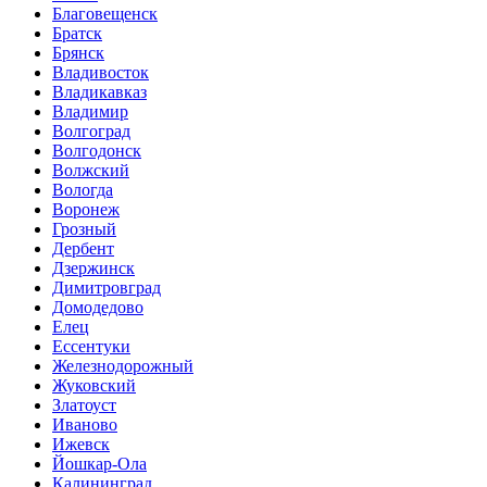
Благовещенск
Братск
Брянск
Владивосток
Владикавказ
Владимир
Волгоград
Волгодонск
Волжский
Вологда
Воронеж
Грозный
Дербент
Дзержинск
Димитровград
Домодедово
Елец
Ессентуки
Железнодорожный
Жуковский
Златоуст
Иваново
Ижевск
Йошкар-Ола
Калининград