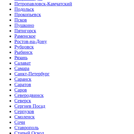
Петропавловск-Камчатский
Подольск
Прокопьевск
Псков
Пушкино
Пятигорск
Раменское
Ростов-на-Дону
Рубцовск
Рыбинск
Рязань
Салават
Самара
Санкт-Петербург
Саранск
Саратов
Саров
Северодвинск
Северск
Сергиев Посад
Серпухов
Смоленск
Сочи
Ставрополь
Старый Оскол