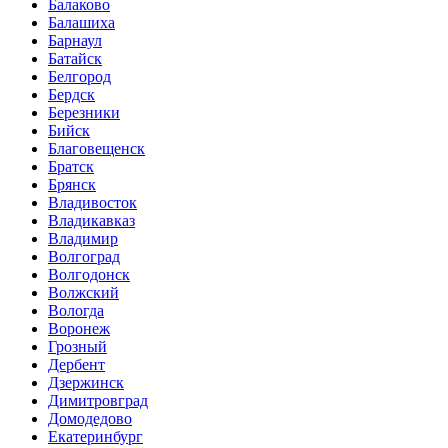
Балаково
Балашиха
Барнаул
Батайск
Белгород
Бердск
Березники
Бийск
Благовещенск
Братск
Брянск
Владивосток
Владикавказ
Владимир
Волгоград
Волгодонск
Волжский
Вологда
Воронеж
Грозный
Дербент
Дзержинск
Димитровград
Домодедово
Екатеринбург