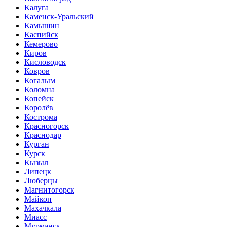
Калуга
Каменск-Уральский
Камышин
Каспийск
Кемерово
Киров
Кисловодск
Ковров
Когалым
Коломна
Копейск
Королёв
Кострома
Красногорск
Краснодар
Курган
Курск
Кызыл
Липецк
Люберцы
Магнитогорск
Майкоп
Махачкала
Миасс
Мурманск