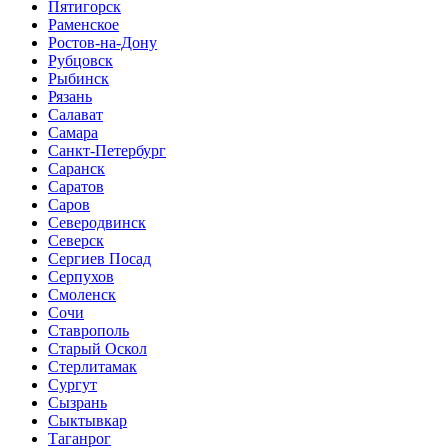
Пятигорск
Раменское
Ростов-на-Дону
Рубцовск
Рыбинск
Рязань
Салават
Самара
Санкт-Петербург
Саранск
Саратов
Саров
Северодвинск
Северск
Сергиев Посад
Серпухов
Смоленск
Сочи
Ставрополь
Старый Оскол
Стерлитамак
Сургут
Сызрань
Сыктывкар
Таганрог