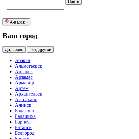
Ангарск
Ваш город
Да, верно
Нет, другой
Абакан
Альметьевск
Ангарск
Арзамас
Армавир
Артём
Архангельск
Астрахань
Ачинск
Балаково
Балашиха
Барнаул
Батайск
Белгород
Бердск