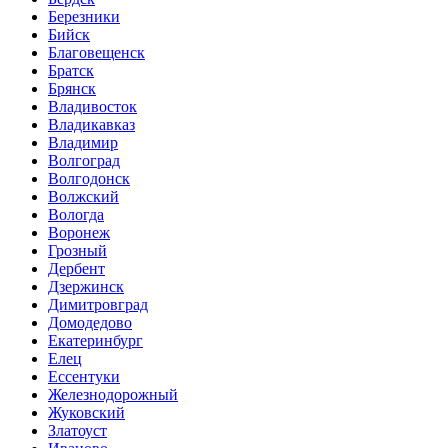
Березники
Бийск
Благовещенск
Братск
Брянск
Владивосток
Владикавказ
Владимир
Волгоград
Волгодонск
Волжский
Вологда
Воронеж
Грозный
Дербент
Дзержинск
Димитровград
Домодедово
Екатеринбург
Елец
Ессентуки
Железнодорожный
Жуковский
Златоуст