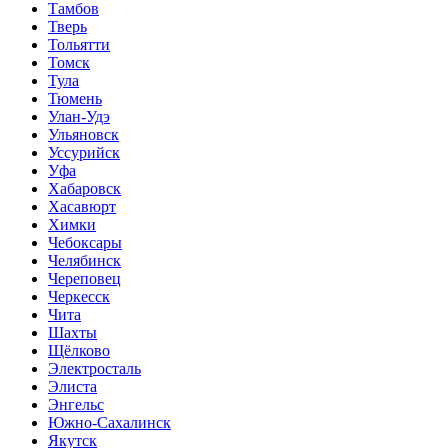
Тамбов
Тверь
Тольятти
Томск
Тула
Тюмень
Улан-Удэ
Ульяновск
Уссурийск
Уфа
Хабаровск
Хасавюрт
Химки
Чебоксары
Челябинск
Череповец
Черкесск
Чита
Шахты
Щёлково
Электросталь
Элиста
Энгельс
Южно-Сахалинск
Якутск