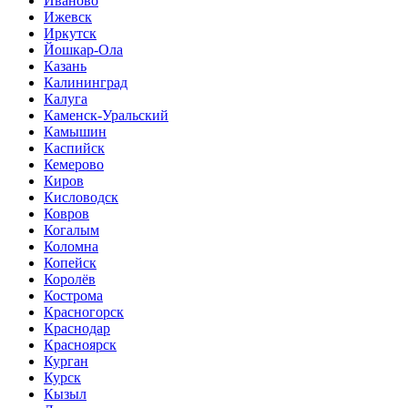
Иваново
Ижевск
Иркутск
Йошкар-Ола
Казань
Калининград
Калуга
Каменск-Уральский
Камышин
Каспийск
Кемерово
Киров
Кисловодск
Ковров
Когалым
Коломна
Копейск
Королёв
Кострома
Красногорск
Краснодар
Красноярск
Курган
Курск
Кызыл