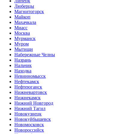
Липецк
Люберцы
Магнитогорск
Майкоп
Махачкала
Миасс
Москва
Мурманск
Муром
Мытищи
Набережные Челны
Назрань
Нальчик
Находка
Невинномысск
Нефтекамск
Нефтеюганск
Нижневартовск
Нижнекамск
Нижний Новгород
Нижний Тагил
Новокузнецк
Новокуйбышевск
Новомосковск
Новороссийск