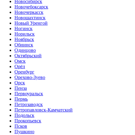
Новосибирск
Новочебоксарск
Новочеркасск
Новошахтинск
Новый Уренгой
Ногинск
Норильск
Ноябрьск
Обнинск
Одинцово
Октябрьский
Омск
Орёл
Оренбург
Орехово-Зуево
Орск
Пенза
Первоуральск
Пермь
Петрозаводск
Петропавловск-Камчатский
Подольск
Прокопьевск
Псков
Пушкино