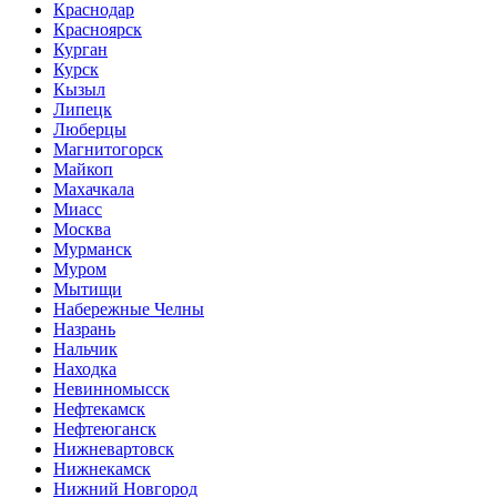
Краснодар
Красноярск
Курган
Курск
Кызыл
Липецк
Люберцы
Магнитогорск
Майкоп
Махачкала
Миасс
Москва
Мурманск
Муром
Мытищи
Набережные Челны
Назрань
Нальчик
Находка
Невинномысск
Нефтекамск
Нефтеюганск
Нижневартовск
Нижнекамск
Нижний Новгород