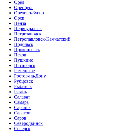
Орёл
Оренбург
Орехово-Зуево
Орск
Пенза
Первоуральск
Петрозаводск
Петропавловск-Камчатский
Подольск
Прокопьевск
Псков
Пушкино
Пятигорск
Раменское
Ростов-на-Дону
Рубцовск
Рыбинск
Рязань
Салават
Самара
Саранск
Саратов
Саров
Северодвинск
Северск