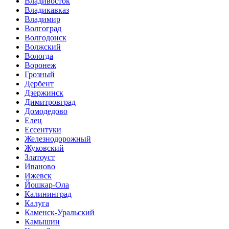
Владивосток
Владикавказ
Владимир
Волгоград
Волгодонск
Волжский
Вологда
Воронеж
Грозный
Дербент
Дзержинск
Димитровград
Домодедово
Елец
Ессентуки
Железнодорожный
Жуковский
Златоуст
Иваново
Ижевск
Йошкар-Ола
Калининград
Калуга
Каменск-Уральский
Камышин