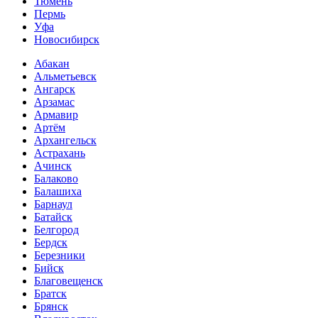
Тюмень
Пермь
Уфа
Новосибирск
Абакан
Альметьевск
Ангарск
Арзамас
Армавир
Артём
Архангельск
Астрахань
Ачинск
Балаково
Балашиха
Барнаул
Батайск
Белгород
Бердск
Березники
Бийск
Благовещенск
Братск
Брянск