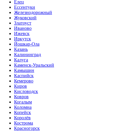
Елец
Ессентуки
Железнодорожный
Жуковский
Златоуст
Иваново
Ижевск
Иркутск
Йошкар-Ола
Казань
Калининград
Калуга
Каменск-Уральский
Камышин
Каспийск
Кемерово
Киров
Кисловодск
Ковров
Когалым
Коломна
Копейск
Королёв
Кострома
Красногорск