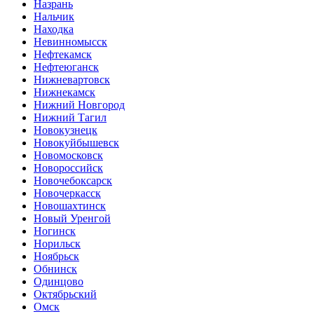
Назрань
Нальчик
Находка
Невинномысск
Нефтекамск
Нефтеюганск
Нижневартовск
Нижнекамск
Нижний Новгород
Нижний Тагил
Новокузнецк
Новокуйбышевск
Новомосковск
Новороссийск
Новочебоксарск
Новочеркасск
Новошахтинск
Новый Уренгой
Ногинск
Норильск
Ноябрьск
Обнинск
Одинцово
Октябрьский
Омск