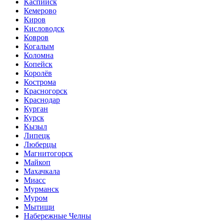
Каспийск
Кемерово
Киров
Кисловодск
Ковров
Когалым
Коломна
Копейск
Королёв
Кострома
Красногорск
Краснодар
Курган
Курск
Кызыл
Липецк
Люберцы
Магнитогорск
Майкоп
Махачкала
Миасс
Мурманск
Муром
Мытищи
Набережные Челны