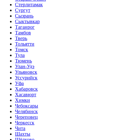
Стерлитамак
Сургут
Сызрань
Сыктывкар
Таганрог
Тамбов
Тверь
Тольятти
Томск
Тула
Тюмень
Улан-Удэ
Ульяновск
Уссурийск
Уфа
Хабаровск
Хасавюрт
Химки
Чебоксары
Челябинск
Череповец
Черкесск
Чита
Шахты
Щёлково