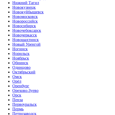
Нижний Тагил
Новокузнецк
Новокуйбышевск
Новомосковск
Новороссийск
Новосибирск
Новочебоксарск
Новочеркасск
Новошахтинск
Новый Уренгой
Ногинск
Норильск
Ноябрьск
Обнинск
Одинцово
Октябрьский
Омск
Орёл
Оренбург
Орехово-Зуево
Орск
Пенза
Первоуральск
Пермь
Петрозаводск