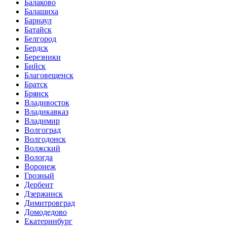
Балаково
Балашиха
Барнаул
Батайск
Белгород
Бердск
Березники
Бийск
Благовещенск
Братск
Брянск
Владивосток
Владикавказ
Владимир
Волгоград
Волгодонск
Волжский
Вологда
Воронеж
Грозный
Дербент
Дзержинск
Димитровград
Домодедово
Екатеринбург