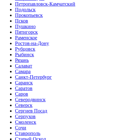
Петропавловск-Камчатский
Подольск
Прокопьевск
Псков
Пушкино
Пятигорск
Раменское
Ростов-на-Дону
Рубцовск
Рыбинск
Рязань
Салават
Самара
Санкт-Петербург
Саранск
Саратов
Саров
Северодвинск
Северск
Сергиев Посад
Серпухов
Смоленск
Сочи
Ставрополь
Старый Оскол