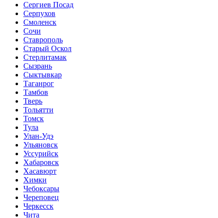
Сергиев Посад
Серпухов
Смоленск
Сочи
Ставрополь
Старый Оскол
Стерлитамак
Сызрань
Сыктывкар
Таганрог
Тамбов
Тверь
Тольятти
Томск
Тула
Улан-Удэ
Ульяновск
Уссурийск
Хабаровск
Хасавюрт
Химки
Чебоксары
Череповец
Черкесск
Чита