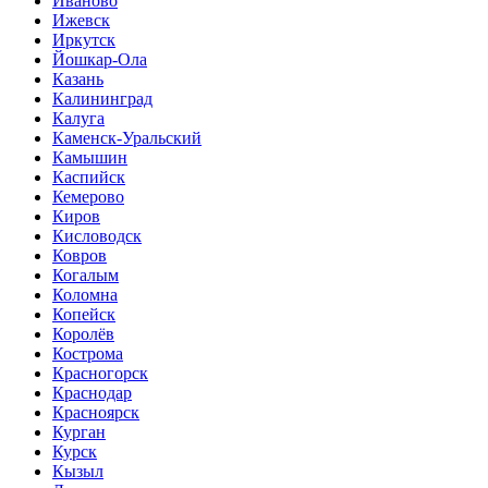
Иваново
Ижевск
Иркутск
Йошкар-Ола
Казань
Калининград
Калуга
Каменск-Уральский
Камышин
Каспийск
Кемерово
Киров
Кисловодск
Ковров
Когалым
Коломна
Копейск
Королёв
Кострома
Красногорск
Краснодар
Красноярск
Курган
Курск
Кызыл