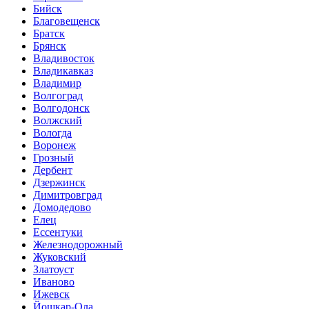
Бийск
Благовещенск
Братск
Брянск
Владивосток
Владикавказ
Владимир
Волгоград
Волгодонск
Волжский
Вологда
Воронеж
Грозный
Дербент
Дзержинск
Димитровград
Домодедово
Елец
Ессентуки
Железнодорожный
Жуковский
Златоуст
Иваново
Ижевск
Йошкар-Ола