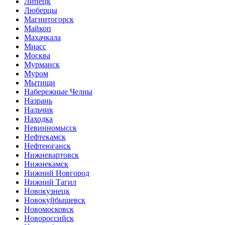
Липецк
Люберцы
Магнитогорск
Майкоп
Махачкала
Миасс
Москва
Мурманск
Муром
Мытищи
Набережные Челны
Назрань
Нальчик
Находка
Невинномысск
Нефтекамск
Нефтеюганск
Нижневартовск
Нижнекамск
Нижний Новгород
Нижний Тагил
Новокузнецк
Новокуйбышевск
Новомосковск
Новороссийск