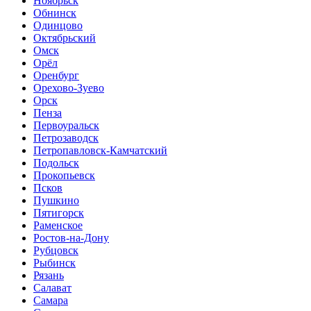
Ноябрьск
Обнинск
Одинцово
Октябрьский
Омск
Орёл
Оренбург
Орехово-Зуево
Орск
Пенза
Первоуральск
Петрозаводск
Петропавловск-Камчатский
Подольск
Прокопьевск
Псков
Пушкино
Пятигорск
Раменское
Ростов-на-Дону
Рубцовск
Рыбинск
Рязань
Салават
Самара