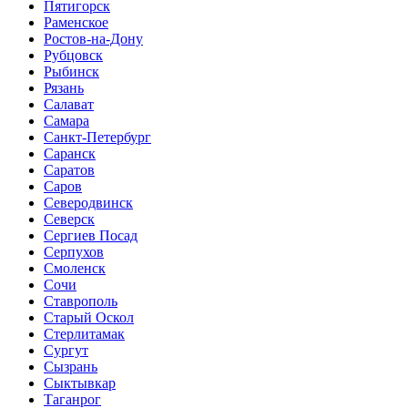
Пятигорск
Раменское
Ростов-на-Дону
Рубцовск
Рыбинск
Рязань
Салават
Самара
Санкт-Петербург
Саранск
Саратов
Саров
Северодвинск
Северск
Сергиев Посад
Серпухов
Смоленск
Сочи
Ставрополь
Старый Оскол
Стерлитамак
Сургут
Сызрань
Сыктывкар
Таганрог