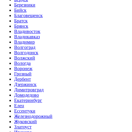
Березники
Бийск
Благовещенск
Братск
Брянск
Владивосток
Владикавказ
Владимир
Волгоград
Волгодонск
Волжский
Вологда
Воронеж
Грозный
Дербент
Дзержинск
Димитровград
Домодедово
Екатеринбург
Елец
Ессентуки
Железнодорожный
Жуковский
Златоуст