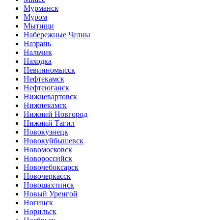
Мурманск
Муром
Мытищи
Набережные Челны
Назрань
Нальчик
Находка
Невинномысск
Нефтекамск
Нефтеюганск
Нижневартовск
Нижнекамск
Нижний Новгород
Нижний Тагил
Новокузнецк
Новокуйбышевск
Новомосковск
Новороссийск
Новочебоксарск
Новочеркасск
Новошахтинск
Новый Уренгой
Ногинск
Норильск