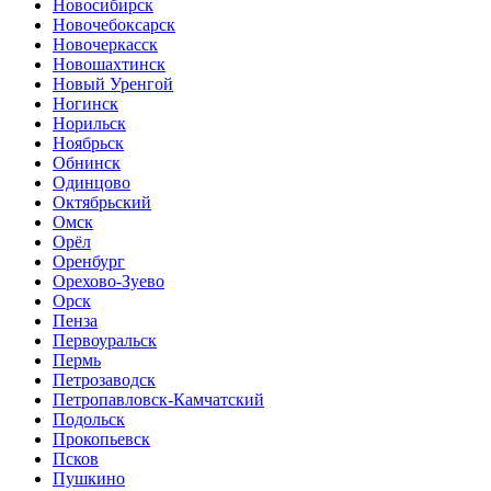
Новосибирск
Новочебоксарск
Новочеркасск
Новошахтинск
Новый Уренгой
Ногинск
Норильск
Ноябрьск
Обнинск
Одинцово
Октябрьский
Омск
Орёл
Оренбург
Орехово-Зуево
Орск
Пенза
Первоуральск
Пермь
Петрозаводск
Петропавловск-Камчатский
Подольск
Прокопьевск
Псков
Пушкино