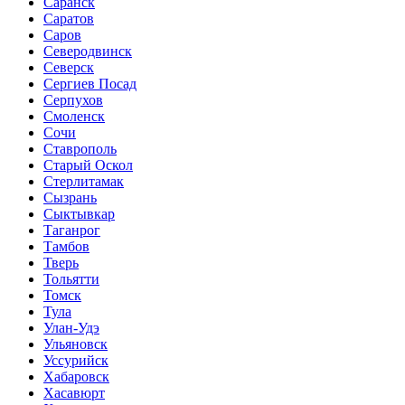
Саранск
Саратов
Саров
Северодвинск
Северск
Сергиев Посад
Серпухов
Смоленск
Сочи
Ставрополь
Старый Оскол
Стерлитамак
Сызрань
Сыктывкар
Таганрог
Тамбов
Тверь
Тольятти
Томск
Тула
Улан-Удэ
Ульяновск
Уссурийск
Хабаровск
Хасавюрт