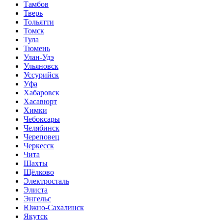
Тамбов
Тверь
Тольятти
Томск
Тула
Тюмень
Улан-Удэ
Ульяновск
Уссурийск
Уфа
Хабаровск
Хасавюрт
Химки
Чебоксары
Челябинск
Череповец
Черкесск
Чита
Шахты
Щёлково
Электросталь
Элиста
Энгельс
Южно-Сахалинск
Якутск