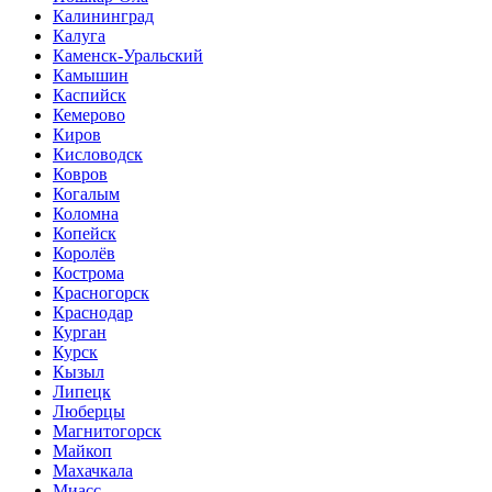
Калининград
Калуга
Каменск-Уральский
Камышин
Каспийск
Кемерово
Киров
Кисловодск
Ковров
Когалым
Коломна
Копейск
Королёв
Кострома
Красногорск
Краснодар
Курган
Курск
Кызыл
Липецк
Люберцы
Магнитогорск
Майкоп
Махачкала
Миасс