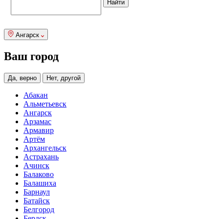
Ангарск
Ваш город
Да, верно
Нет, другой
Абакан
Альметьевск
Ангарск
Арзамас
Армавир
Артём
Архангельск
Астрахань
Ачинск
Балаково
Балашиха
Барнаул
Батайск
Белгород
Бердск