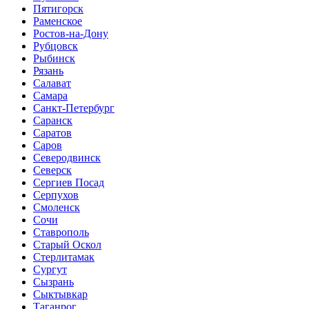
Пятигорск
Раменское
Ростов-на-Дону
Рубцовск
Рыбинск
Рязань
Салават
Самара
Санкт-Петербург
Саранск
Саратов
Саров
Северодвинск
Северск
Сергиев Посад
Серпухов
Смоленск
Сочи
Ставрополь
Старый Оскол
Стерлитамак
Сургут
Сызрань
Сыктывкар
Таганрог