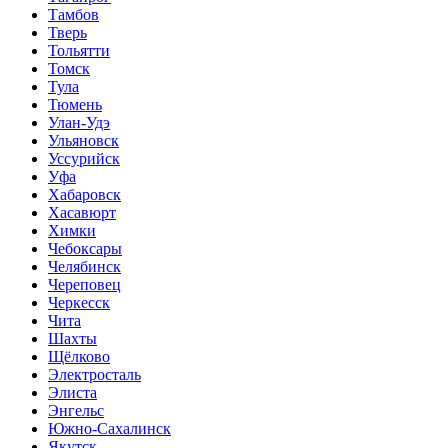
Тамбов
Тверь
Тольятти
Томск
Тула
Тюмень
Улан-Удэ
Ульяновск
Уссурийск
Уфа
Хабаровск
Хасавюрт
Химки
Чебоксары
Челябинск
Череповец
Черкесск
Чита
Шахты
Щёлково
Электросталь
Элиста
Энгельс
Южно-Сахалинск
Якутск