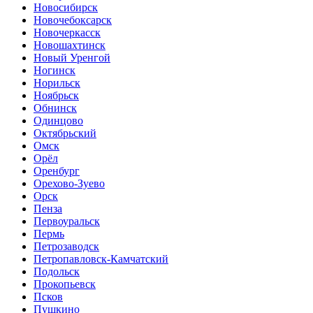
Новосибирск
Новочебоксарск
Новочеркасск
Новошахтинск
Новый Уренгой
Ногинск
Норильск
Ноябрьск
Обнинск
Одинцово
Октябрьский
Омск
Орёл
Оренбург
Орехово-Зуево
Орск
Пенза
Первоуральск
Пермь
Петрозаводск
Петропавловск-Камчатский
Подольск
Прокопьевск
Псков
Пушкино