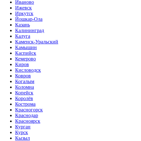
Иваново
Ижевск
Иркутск
Йошкар-Ола
Казань
Калининград
Калуга
Каменск-Уральский
Камышин
Каспийск
Кемерово
Киров
Кисловодск
Ковров
Когалым
Коломна
Копейск
Королёв
Кострома
Красногорск
Краснодар
Красноярск
Курган
Курск
Кызыл