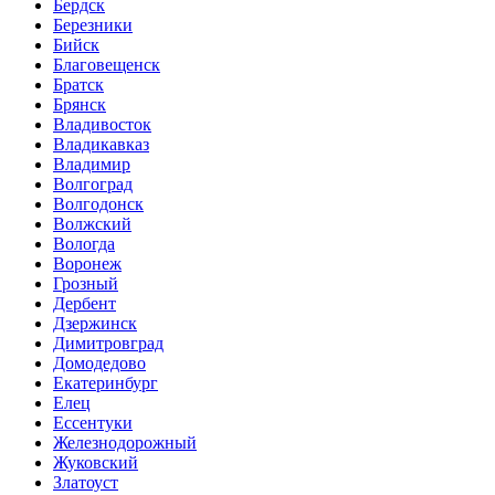
Бердск
Березники
Бийск
Благовещенск
Братск
Брянск
Владивосток
Владикавказ
Владимир
Волгоград
Волгодонск
Волжский
Вологда
Воронеж
Грозный
Дербент
Дзержинск
Димитровград
Домодедово
Екатеринбург
Елец
Ессентуки
Железнодорожный
Жуковский
Златоуст