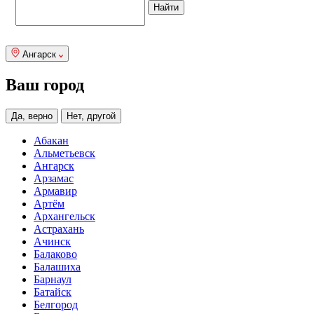
Ангарск
Ваш город
Да, верно
Нет, другой
Абакан
Альметьевск
Ангарск
Арзамас
Армавир
Артём
Архангельск
Астрахань
Ачинск
Балаково
Балашиха
Барнаул
Батайск
Белгород