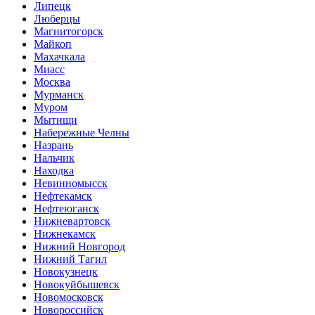
Липецк
Люберцы
Магнитогорск
Майкоп
Махачкала
Миасс
Москва
Мурманск
Муром
Мытищи
Набережные Челны
Назрань
Нальчик
Находка
Невинномысск
Нефтекамск
Нефтеюганск
Нижневартовск
Нижнекамск
Нижний Новгород
Нижний Тагил
Новокузнецк
Новокуйбышевск
Новомосковск
Новороссийск