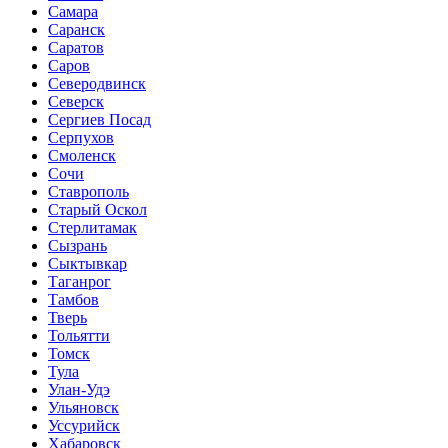
Самара
Саранск
Саратов
Саров
Северодвинск
Северск
Сергиев Посад
Серпухов
Смоленск
Сочи
Ставрополь
Старый Оскол
Стерлитамак
Сызрань
Сыктывкар
Таганрог
Тамбов
Тверь
Тольятти
Томск
Тула
Улан-Удэ
Ульяновск
Уссурийск
Хабаровск