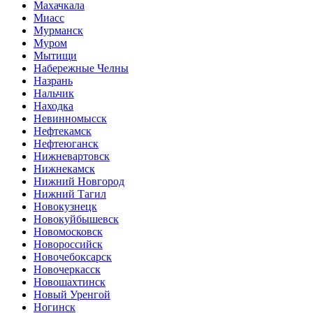
Махачкала
Миасс
Мурманск
Муром
Мытищи
Набережные Челны
Назрань
Нальчик
Находка
Невинномысск
Нефтекамск
Нефтеюганск
Нижневартовск
Нижнекамск
Нижний Новгород
Нижний Тагил
Новокузнецк
Новокуйбышевск
Новомосковск
Новороссийск
Новочебоксарск
Новочеркасск
Новошахтинск
Новый Уренгой
Ногинск