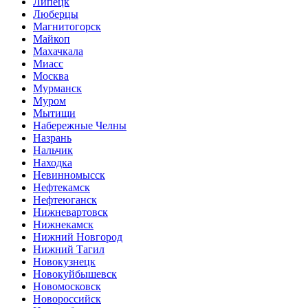
Липецк
Люберцы
Магнитогорск
Майкоп
Махачкала
Миасс
Москва
Мурманск
Муром
Мытищи
Набережные Челны
Назрань
Нальчик
Находка
Невинномысск
Нефтекамск
Нефтеюганск
Нижневартовск
Нижнекамск
Нижний Новгород
Нижний Тагил
Новокузнецк
Новокуйбышевск
Новомосковск
Новороссийск