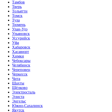
Тамбов
Тверь
Тольятти
Томск
Тула
Тюмень
Улан-Удэ
Ульяновск
Уссурийск
Уфа
Хабаровск
Хасавюрт
Химки
Чебоксары
Челябинск
Череповец
Черкесск
Чита
Шахты
Щёлково
Электросталь
Элиста
Энгельс
Южно-Сахалинск
Якутск