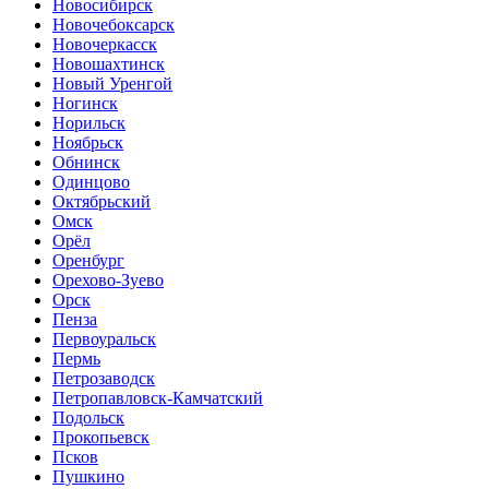
Новосибирск
Новочебоксарск
Новочеркасск
Новошахтинск
Новый Уренгой
Ногинск
Норильск
Ноябрьск
Обнинск
Одинцово
Октябрьский
Омск
Орёл
Оренбург
Орехово-Зуево
Орск
Пенза
Первоуральск
Пермь
Петрозаводск
Петропавловск-Камчатский
Подольск
Прокопьевск
Псков
Пушкино