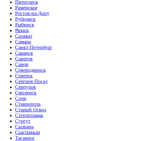
Пятигорск
Раменское
Ростов-на-Дону
Рубцовск
Рыбинск
Рязань
Салават
Самара
Санкт-Петербург
Саранск
Саратов
Саров
Северодвинск
Северск
Сергиев Посад
Серпухов
Смоленск
Сочи
Ставрополь
Старый Оскол
Стерлитамак
Сургут
Сызрань
Сыктывкар
Таганрог