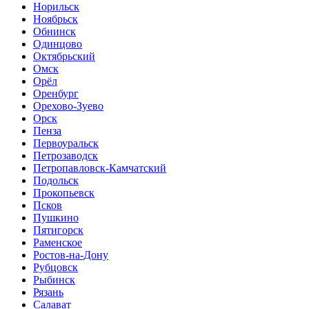
Норильск
Ноябрьск
Обнинск
Одинцово
Октябрьский
Омск
Орёл
Оренбург
Орехово-Зуево
Орск
Пенза
Первоуральск
Петрозаводск
Петропавловск-Камчатский
Подольск
Прокопьевск
Псков
Пушкино
Пятигорск
Раменское
Ростов-на-Дону
Рубцовск
Рыбинск
Рязань
Салават