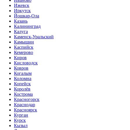
Иваново
Ижевск
Иркутск
Йошкар-Ола
Казань
Калининград
Калуга
Каменск-Уральский
Камышин
Каспийск
Кемерово
Киров
Кисловодск
Ковров
Когалым
Коломна
Копейск
Королёв
Кострома
Красногорск
Краснодар
Красноярск
Курган
Курск
Кызыл