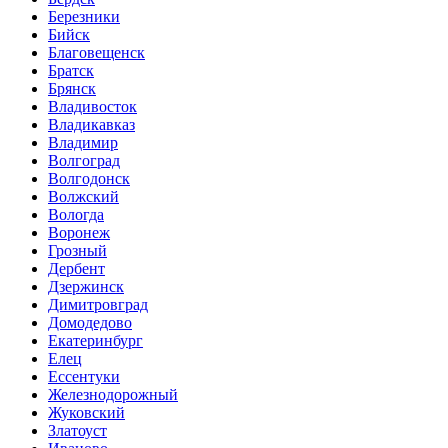
Березники
Бийск
Благовещенск
Братск
Брянск
Владивосток
Владикавказ
Владимир
Волгоград
Волгодонск
Волжский
Вологда
Воронеж
Грозный
Дербент
Дзержинск
Димитровград
Домодедово
Екатеринбург
Елец
Ессентуки
Железнодорожный
Жуковский
Златоуст