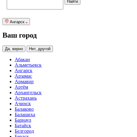
Ангарск
Ваш город
Да, верно
Нет, другой
Абакан
Альметьевск
Ангарск
Арзамас
Армавир
Артём
Архангельск
Астрахань
Ачинск
Балаково
Балашиха
Барнаул
Батайск
Белгород
Бердск