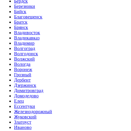
Бердск
Березники
Бийск
Благовещенск
Братск
Брянск
Владивосток
Владикавказ
Владимир
Волгоград
Волгодонск
Волжский
Вологда
Воронеж
Грозный
Дербент
Дзержинск
Димитровград
Домодедово
Елец
Ессентуки
Железнодорожный
Жуковский
Златоуст
Иваново