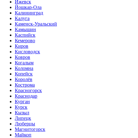
Ижевск
Йошкар-Ола
Калининград
Калуга
Каменск-Уральский
Камышин
Каспийск
Кемерово
Киров
Кисловодск
Ковров
Когалым
Коломна
Копейск
Королёв
Кострома
Красногорск
Краснодар
Курган
Курск
Кызыл
Липецк
Люберцы
Магнитогорск
Майкоп