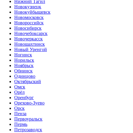
Нижний Тагил
Новокузнецк
Новокуйбышевск
Новомосковск
Новороссийск
Новосибирск
Новочебоксарск
Новочеркасск
Новошахтинск
Новый Уренгой
Ногинск
Норильск
Ноябрьск
Обнинск
Одинцово
Октябрьский
Омск
Орёл
Оренбург
Орехово-Зуево
Орск
Пенза
Первоуральск
Пермь
Петрозаводск