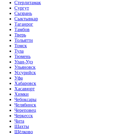
Стерлитамак
Сургут
Сызрань
Сыктывкар
Таганрог
Тамбов
Тверь
Тольятти
Томск
Тула
Тюмень
Улан-Удэ
Ульяновск
Уссурийск
Уфа
Хабаровск
Хасавюрт
Химки
Чебоксары
Челябинск
Череповец
Черкесск
Чита
Шахты
Щёлково