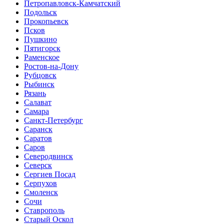
Петропавловск-Камчатский
Подольск
Прокопьевск
Псков
Пушкино
Пятигорск
Раменское
Ростов-на-Дону
Рубцовск
Рыбинск
Рязань
Салават
Самара
Санкт-Петербург
Саранск
Саратов
Саров
Северодвинск
Северск
Сергиев Посад
Серпухов
Смоленск
Сочи
Ставрополь
Старый Оскол