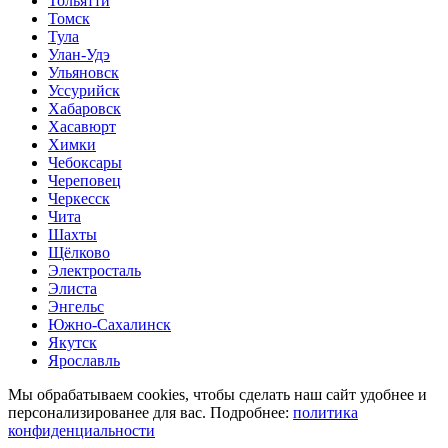
Тольятти
Томск
Тула
Улан-Удэ
Ульяновск
Уссурийск
Хабаровск
Хасавюрт
Химки
Чебоксары
Череповец
Черкесск
Чита
Шахты
Щёлково
Электросталь
Элиста
Энгельс
Южно-Сахалинск
Якутск
Ярославль
Мы обрабатываем cookies, чтобы сделать наш сайт удобнее и
персонализированее для вас. Подробнее:
политика
конфиденциальности