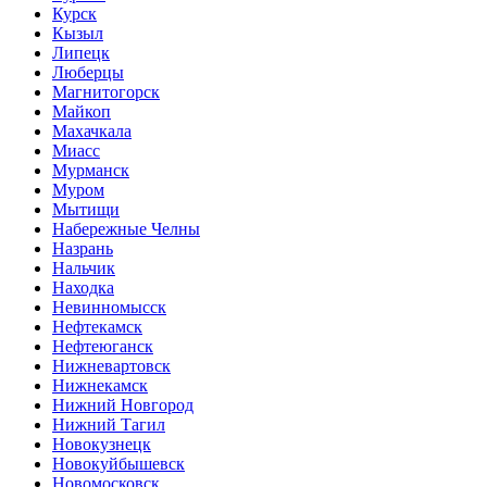
Курск
Кызыл
Липецк
Люберцы
Магнитогорск
Майкоп
Махачкала
Миасс
Мурманск
Муром
Мытищи
Набережные Челны
Назрань
Нальчик
Находка
Невинномысск
Нефтекамск
Нефтеюганск
Нижневартовск
Нижнекамск
Нижний Новгород
Нижний Тагил
Новокузнецк
Новокуйбышевск
Новомосковск