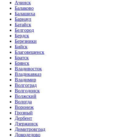
Ачинск
Балаково
Балашиха
Барнаул
Батайск
Белгород
Бердск
Березники
Бийск
Благовещенск
Братск
Брянск
Владивосток
Владикавказ
Владимир
Волгоград
Волгодонск
Волжский
Вологда
Воронеж
Грозный
Дербент
Дзержинск
Димитровград
Домодедово