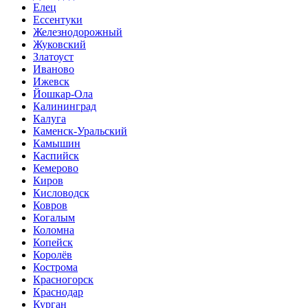
Елец
Ессентуки
Железнодорожный
Жуковский
Златоуст
Иваново
Ижевск
Йошкар-Ола
Калининград
Калуга
Каменск-Уральский
Камышин
Каспийск
Кемерово
Киров
Кисловодск
Ковров
Когалым
Коломна
Копейск
Королёв
Кострома
Красногорск
Краснодар
Курган