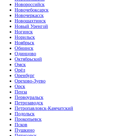
Новороссийск
Новочебоксарск
Новочеркасск
Новошахтинск
Новый Уренгой
Ногинск
Норильск
Ноябрьск
Обнинск
Одинцово
Октябрьский
Омск
Орёл
Оренбург
Орехово-Зуево
Орск
Пенза
Первоуральск
Петрозаводск
Петропавловск-Камчатский
Подольск
Прокопьевск
Псков
Пушкино
Пятигорск