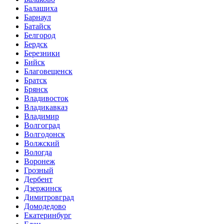
Балашиха
Барнаул
Батайск
Белгород
Бердск
Березники
Бийск
Благовещенск
Братск
Брянск
Владивосток
Владикавказ
Владимир
Волгоград
Волгодонск
Волжский
Вологда
Воронеж
Грозный
Дербент
Дзержинск
Димитровград
Домодедово
Екатеринбург