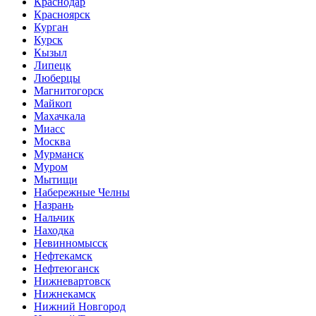
Краснодар
Красноярск
Курган
Курск
Кызыл
Липецк
Люберцы
Магнитогорск
Майкоп
Махачкала
Миасс
Москва
Мурманск
Муром
Мытищи
Набережные Челны
Назрань
Нальчик
Находка
Невинномысск
Нефтекамск
Нефтеюганск
Нижневартовск
Нижнекамск
Нижний Новгород