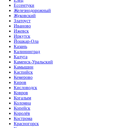
Елец
Ессентуки
Железнодорожный
Жуковский
Златоуст
Иваново
Ижевск
Иркутск
Йошкар-Ола
Казань
Калининград
Калуга
Каменск-Уральский
Камышин
Каспийск
Кемерово
Киров
Кисловодск
Ковров
Когалым
Коломна
Копейск
Королёв
Кострома
Красногорск