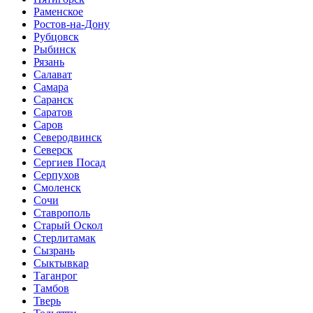
Раменское
Ростов-на-Дону
Рубцовск
Рыбинск
Рязань
Салават
Самара
Саранск
Саратов
Саров
Северодвинск
Северск
Сергиев Посад
Серпухов
Смоленск
Сочи
Ставрополь
Старый Оскол
Стерлитамак
Сызрань
Сыктывкар
Таганрог
Тамбов
Тверь