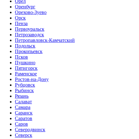
Орёл
Оренбург
Орехово-Зуево
Орск
Пенза
Первоуральск
Петрозаводск
Петропавловск-Камчатский
Подольск
Прокопьевск
Псков
Пушкино
Пятигорск
Раменское
Ростов-на-Дону
Рубцовск
Рыбинск
Рязань
Салават
Самара
Саранск
Саратов
Саров
Северодвинск
Северск