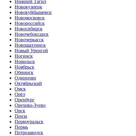
Нижний Тагил
Новокузнецк
Новокуйбышевск
Новомосковск
Новороссийск
Новосибирск
Новочебоксарск
Новочеркасск
Новошахтинск
Новый Уренгой
Ногинск
Норильск
Ноябрьск
Обнинск
Одинцово
Октябрьский
Омск
Орёл
Оренбург
Орехово-Зуево
Орск
Пенза
Первоуральск
Пермь
Петрозаводск