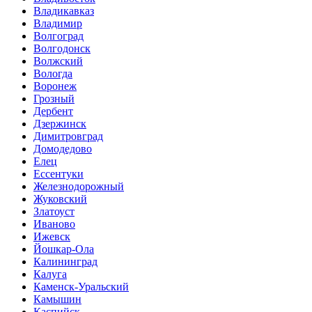
Владикавказ
Владимир
Волгоград
Волгодонск
Волжский
Вологда
Воронеж
Грозный
Дербент
Дзержинск
Димитровград
Домодедово
Елец
Ессентуки
Железнодорожный
Жуковский
Златоуст
Иваново
Ижевск
Йошкар-Ола
Калининград
Калуга
Каменск-Уральский
Камышин
Каспийск