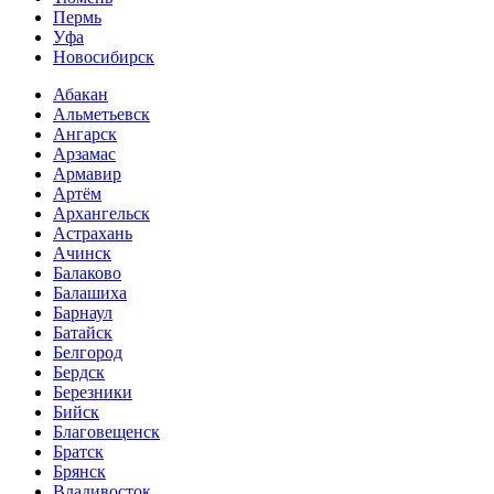
Пермь
Уфа
Новосибирск
Абакан
Альметьевск
Ангарск
Арзамас
Армавир
Артём
Архангельск
Астрахань
Ачинск
Балаково
Балашиха
Барнаул
Батайск
Белгород
Бердск
Березники
Бийск
Благовещенск
Братск
Брянск
Владивосток