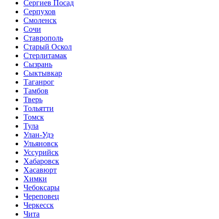
Сергиев Посад
Серпухов
Смоленск
Сочи
Ставрополь
Старый Оскол
Стерлитамак
Сызрань
Сыктывкар
Таганрог
Тамбов
Тверь
Тольятти
Томск
Тула
Улан-Удэ
Ульяновск
Уссурийск
Хабаровск
Хасавюрт
Химки
Чебоксары
Череповец
Черкесск
Чита