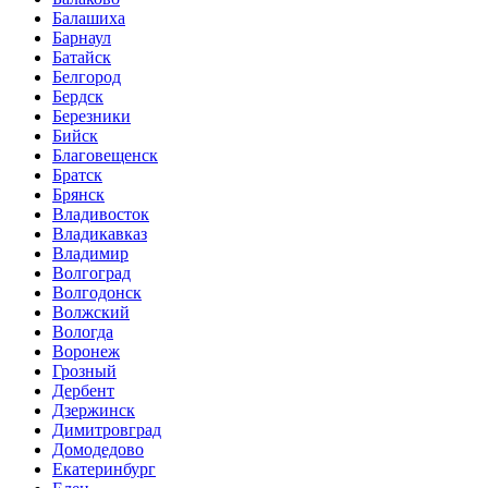
Балашиха
Барнаул
Батайск
Белгород
Бердск
Березники
Бийск
Благовещенск
Братск
Брянск
Владивосток
Владикавказ
Владимир
Волгоград
Волгодонск
Волжский
Вологда
Воронеж
Грозный
Дербент
Дзержинск
Димитровград
Домодедово
Екатеринбург