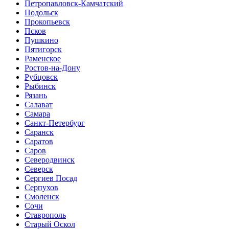
Петропавловск-Камчатский
Подольск
Прокопьевск
Псков
Пушкино
Пятигорск
Раменское
Ростов-на-Дону
Рубцовск
Рыбинск
Рязань
Салават
Самара
Санкт-Петербург
Саранск
Саратов
Саров
Северодвинск
Северск
Сергиев Посад
Серпухов
Смоленск
Сочи
Ставрополь
Старый Оскол