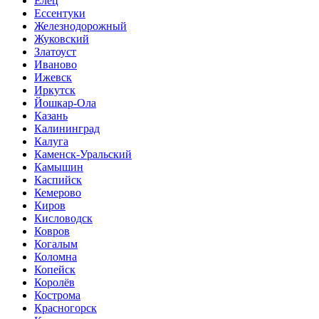
Елец
Ессентуки
Железнодорожный
Жуковский
Златоуст
Иваново
Ижевск
Иркутск
Йошкар-Ола
Казань
Калининград
Калуга
Каменск-Уральский
Камышин
Каспийск
Кемерово
Киров
Кисловодск
Ковров
Когалым
Коломна
Копейск
Королёв
Кострома
Красногорск