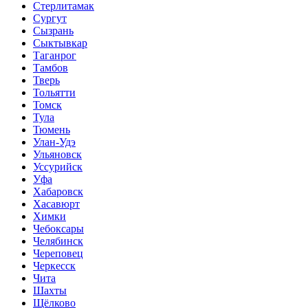
Стерлитамак
Сургут
Сызрань
Сыктывкар
Таганрог
Тамбов
Тверь
Тольятти
Томск
Тула
Тюмень
Улан-Удэ
Ульяновск
Уссурийск
Уфа
Хабаровск
Хасавюрт
Химки
Чебоксары
Челябинск
Череповец
Черкесск
Чита
Шахты
Щёлково