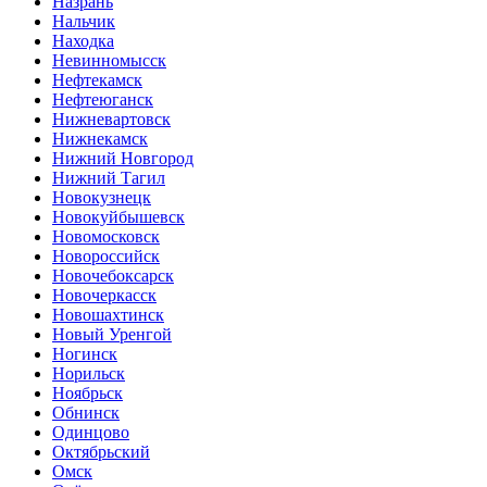
Назрань
Нальчик
Находка
Невинномысск
Нефтекамск
Нефтеюганск
Нижневартовск
Нижнекамск
Нижний Новгород
Нижний Тагил
Новокузнецк
Новокуйбышевск
Новомосковск
Новороссийск
Новочебоксарск
Новочеркасск
Новошахтинск
Новый Уренгой
Ногинск
Норильск
Ноябрьск
Обнинск
Одинцово
Октябрьский
Омск