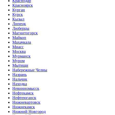
Краснодар
Красноярск
Курган
Курск
Кызыл
Липецк
Люберцы
Магнитогорск
Майкоп
Махачкала
Миасс
Москва
Мурманск
Муром
Мытищи
Набережные Челны
Назрань
Нальчик
Находка
Невинномысск
Нефтекамск
Нефтеюганск
Нижневартовск
Нижнекамск
Нижний Новгород