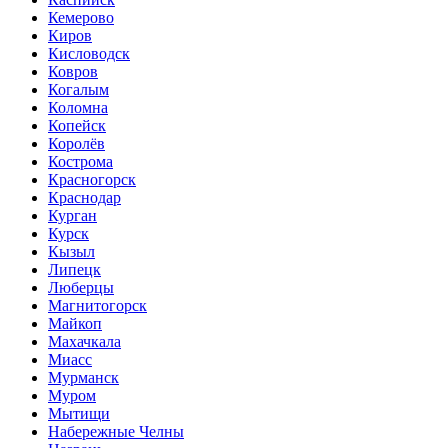
Кемерово
Киров
Кисловодск
Ковров
Когалым
Коломна
Копейск
Королёв
Кострома
Красногорск
Краснодар
Курган
Курск
Кызыл
Липецк
Люберцы
Магнитогорск
Майкоп
Махачкала
Миасс
Мурманск
Муром
Мытищи
Набережные Челны