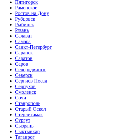
Пятигорск
Раменское
Ростов-на-Дону
Рубцовск
Рыбинск
Рязань
Салават
Самара
Санкт-Петербург
Саранск
Саратов
Саров
Северодвинск
Северск
Сергиев Посад
Серпухов
Смоленск
Сочи
Ставрополь
Старый Оскол
Стерлитамак
Сургут
Сызрань
Сыктывкар
Таганрог