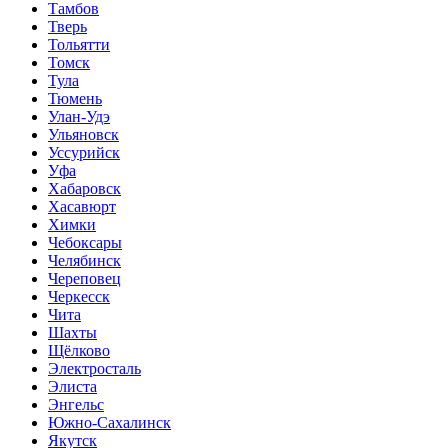
Тамбов
Тверь
Тольятти
Томск
Тула
Тюмень
Улан-Удэ
Ульяновск
Уссурийск
Уфа
Хабаровск
Хасавюрт
Химки
Чебоксары
Челябинск
Череповец
Черкесск
Чита
Шахты
Щёлково
Электросталь
Элиста
Энгельс
Южно-Сахалинск
Якутск