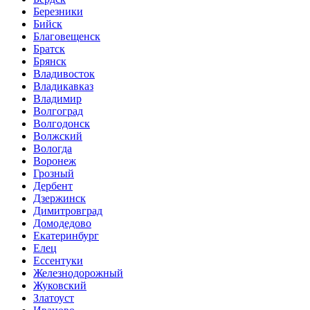
Березники
Бийск
Благовещенск
Братск
Брянск
Владивосток
Владикавказ
Владимир
Волгоград
Волгодонск
Волжский
Вологда
Воронеж
Грозный
Дербент
Дзержинск
Димитровград
Домодедово
Екатеринбург
Елец
Ессентуки
Железнодорожный
Жуковский
Златоуст