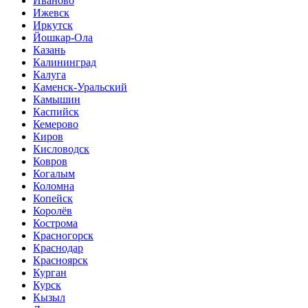
Иваново
Ижевск
Иркутск
Йошкар-Ола
Казань
Калининград
Калуга
Каменск-Уральский
Камышин
Каспийск
Кемерово
Киров
Кисловодск
Ковров
Когалым
Коломна
Копейск
Королёв
Кострома
Красногорск
Краснодар
Красноярск
Курган
Курск
Кызыл