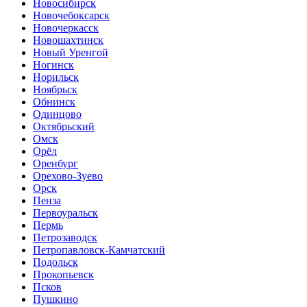
Новосибирск
Новочебоксарск
Новочеркасск
Новошахтинск
Новый Уренгой
Ногинск
Норильск
Ноябрьск
Обнинск
Одинцово
Октябрьский
Омск
Орёл
Оренбург
Орехово-Зуево
Орск
Пенза
Первоуральск
Пермь
Петрозаводск
Петропавловск-Камчатский
Подольск
Прокопьевск
Псков
Пушкино