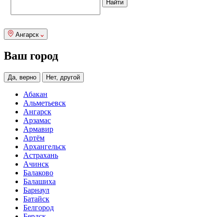
Ангарск
Ваш город
Да, верно
Нет, другой
Абакан
Альметьевск
Ангарск
Арзамас
Армавир
Артём
Архангельск
Астрахань
Ачинск
Балаково
Балашиха
Барнаул
Батайск
Белгород
Бердск