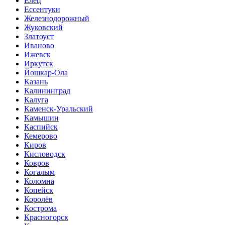
Елец
Ессентуки
Железнодорожный
Жуковский
Златоуст
Иваново
Ижевск
Иркутск
Йошкар-Ола
Казань
Калининград
Калуга
Каменск-Уральский
Камышин
Каспийск
Кемерово
Киров
Кисловодск
Ковров
Когалым
Коломна
Копейск
Королёв
Кострома
Красногорск