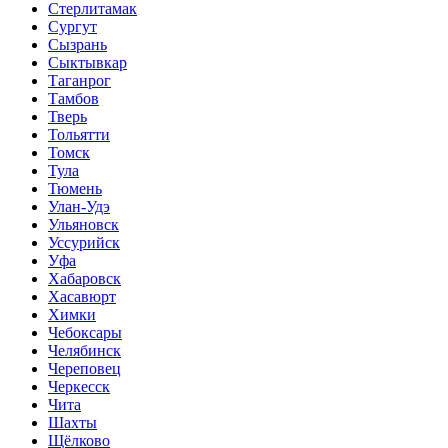
Стерлитамак
Сургут
Сызрань
Сыктывкар
Таганрог
Тамбов
Тверь
Тольятти
Томск
Тула
Тюмень
Улан-Удэ
Ульяновск
Уссурийск
Уфа
Хабаровск
Хасавюрт
Химки
Чебоксары
Челябинск
Череповец
Черкесск
Чита
Шахты
Щёлково