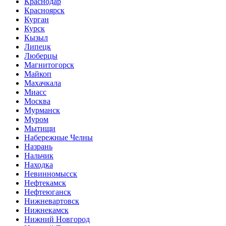
Краснодар
Красноярск
Курган
Курск
Кызыл
Липецк
Люберцы
Магнитогорск
Майкоп
Махачкала
Миасс
Москва
Мурманск
Муром
Мытищи
Набережные Челны
Назрань
Нальчик
Находка
Невинномысск
Нефтекамск
Нефтеюганск
Нижневартовск
Нижнекамск
Нижний Новгород