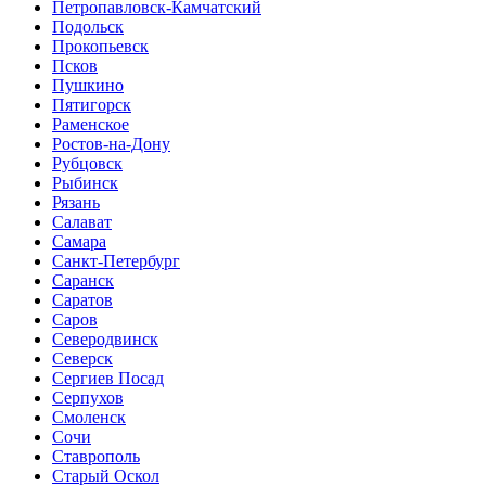
Петропавловск-Камчатский
Подольск
Прокопьевск
Псков
Пушкино
Пятигорск
Раменское
Ростов-на-Дону
Рубцовск
Рыбинск
Рязань
Салават
Самара
Санкт-Петербург
Саранск
Саратов
Саров
Северодвинск
Северск
Сергиев Посад
Серпухов
Смоленск
Сочи
Ставрополь
Старый Оскол