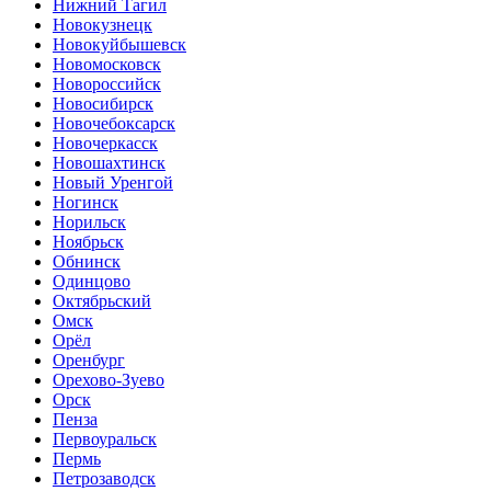
Нижний Тагил
Новокузнецк
Новокуйбышевск
Новомосковск
Новороссийск
Новосибирск
Новочебоксарск
Новочеркасск
Новошахтинск
Новый Уренгой
Ногинск
Норильск
Ноябрьск
Обнинск
Одинцово
Октябрьский
Омск
Орёл
Оренбург
Орехово-Зуево
Орск
Пенза
Первоуральск
Пермь
Петрозаводск