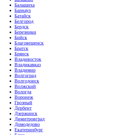
Балашиха
Барнаул
Батайск
Белгород
Бердск
Березники
Бийск
Благовещенск
Братск
Брянск
Владивосток
Владикавказ
Владимир
Волгоград
Волгодонск
Волжский
Вологда
Воронеж
Грозный
Дербент
Дзержинск
Димитровград
Домодедово
Екатеринбург