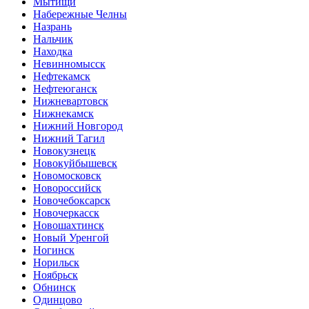
Мытищи
Набережные Челны
Назрань
Нальчик
Находка
Невинномысск
Нефтекамск
Нефтеюганск
Нижневартовск
Нижнекамск
Нижний Новгород
Нижний Тагил
Новокузнецк
Новокуйбышевск
Новомосковск
Новороссийск
Новочебоксарск
Новочеркасск
Новошахтинск
Новый Уренгой
Ногинск
Норильск
Ноябрьск
Обнинск
Одинцово