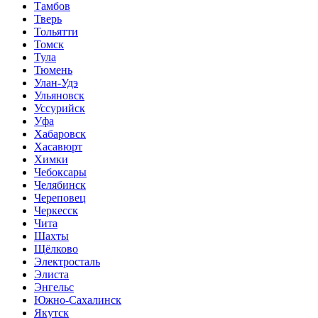
Тамбов
Тверь
Тольятти
Томск
Тула
Тюмень
Улан-Удэ
Ульяновск
Уссурийск
Уфа
Хабаровск
Хасавюрт
Химки
Чебоксары
Челябинск
Череповец
Черкесск
Чита
Шахты
Щёлково
Электросталь
Элиста
Энгельс
Южно-Сахалинск
Якутск