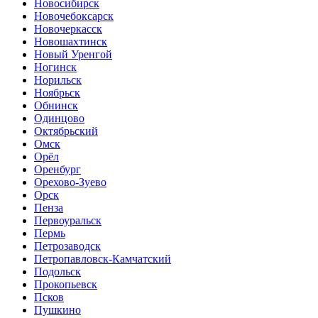
Новосибирск
Новочебоксарск
Новочеркасск
Новошахтинск
Новый Уренгой
Ногинск
Норильск
Ноябрьск
Обнинск
Одинцово
Октябрьский
Омск
Орёл
Оренбург
Орехово-Зуево
Орск
Пенза
Первоуральск
Пермь
Петрозаводск
Петропавловск-Камчатский
Подольск
Прокопьевск
Псков
Пушкино