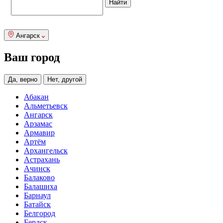
Ангарск
Ваш город
Да, верно
Нет, другой
Абакан
Альметьевск
Ангарск
Арзамас
Армавир
Артём
Архангельск
Астрахань
Ачинск
Балаково
Балашиха
Барнаул
Батайск
Белгород
Бердск