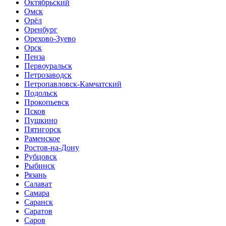
Октябрьский
Омск
Орёл
Оренбург
Орехово-Зуево
Орск
Пенза
Первоуральск
Петрозаводск
Петропавловск-Камчатский
Подольск
Прокопьевск
Псков
Пушкино
Пятигорск
Раменское
Ростов-на-Дону
Рубцовск
Рыбинск
Рязань
Салават
Самара
Саранск
Саратов
Саров