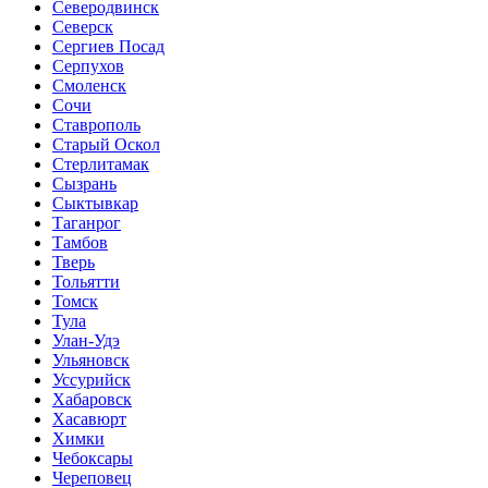
Северодвинск
Северск
Сергиев Посад
Серпухов
Смоленск
Сочи
Ставрополь
Старый Оскол
Стерлитамак
Сызрань
Сыктывкар
Таганрог
Тамбов
Тверь
Тольятти
Томск
Тула
Улан-Удэ
Ульяновск
Уссурийск
Хабаровск
Хасавюрт
Химки
Чебоксары
Череповец