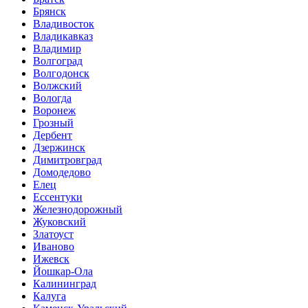
Брянск
Владивосток
Владикавказ
Владимир
Волгоград
Волгодонск
Волжский
Вологда
Воронеж
Грозный
Дербент
Дзержинск
Димитровград
Домодедово
Елец
Ессентуки
Железнодорожный
Жуковский
Златоуст
Иваново
Ижевск
Йошкар-Ола
Калининград
Калуга