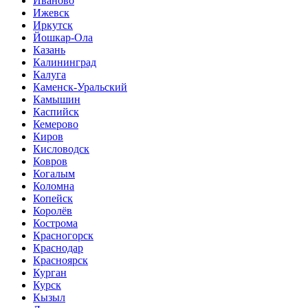
Иваново
Ижевск
Иркутск
Йошкар-Ола
Казань
Калининград
Калуга
Каменск-Уральский
Камышин
Каспийск
Кемерово
Киров
Кисловодск
Ковров
Когалым
Коломна
Копейск
Королёв
Кострома
Красногорск
Краснодар
Красноярск
Курган
Курск
Кызыл