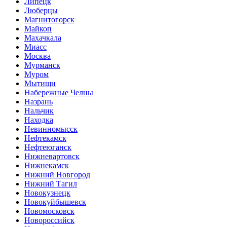
Липецк
Люберцы
Магнитогорск
Майкоп
Махачкала
Миасс
Москва
Мурманск
Муром
Мытищи
Набережные Челны
Назрань
Нальчик
Находка
Невинномысск
Нефтекамск
Нефтеюганск
Нижневартовск
Нижнекамск
Нижний Новгород
Нижний Тагил
Новокузнецк
Новокуйбышевск
Новомосковск
Новороссийск