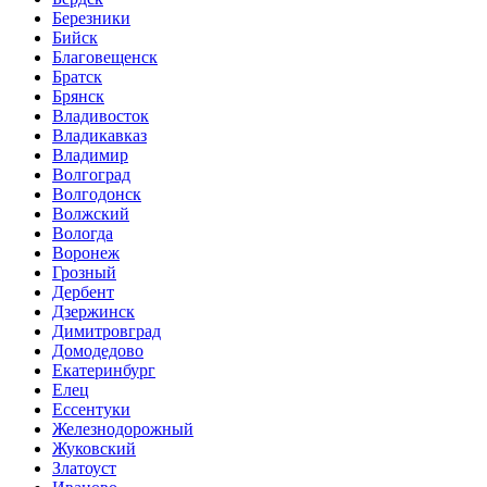
Березники
Бийск
Благовещенск
Братск
Брянск
Владивосток
Владикавказ
Владимир
Волгоград
Волгодонск
Волжский
Вологда
Воронеж
Грозный
Дербент
Дзержинск
Димитровград
Домодедово
Екатеринбург
Елец
Ессентуки
Железнодорожный
Жуковский
Златоуст