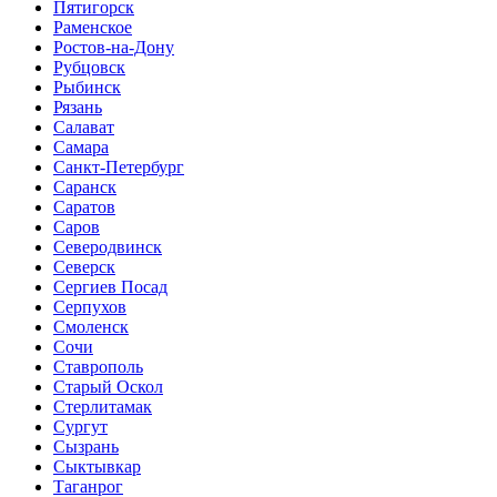
Пятигорск
Раменское
Ростов-на-Дону
Рубцовск
Рыбинск
Рязань
Салават
Самара
Санкт-Петербург
Саранск
Саратов
Саров
Северодвинск
Северск
Сергиев Посад
Серпухов
Смоленск
Сочи
Ставрополь
Старый Оскол
Стерлитамак
Сургут
Сызрань
Сыктывкар
Таганрог