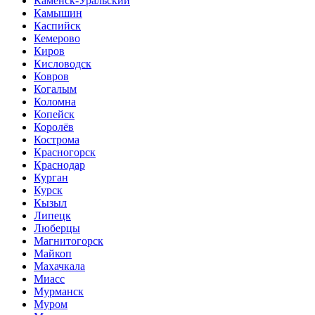
Каменск-Уральский
Камышин
Каспийск
Кемерово
Киров
Кисловодск
Ковров
Когалым
Коломна
Копейск
Королёв
Кострома
Красногорск
Краснодар
Курган
Курск
Кызыл
Липецк
Люберцы
Магнитогорск
Майкоп
Махачкала
Миасс
Мурманск
Муром