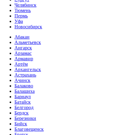
Челябинск
Тюмень
Пермь
Уфа
Новосибирск
Абакан
Альметьевск
Ангарск
Арзамас
Армавир
Артём
Архангельск
Астрахань
Ачинск
Балаково
Балашиха
Барнаул
Батайск
Белгород
Бердск
Березники
Бийск
Благовещенск
Братск