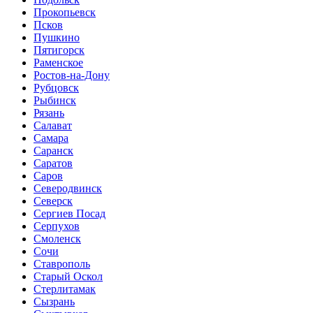
Прокопьевск
Псков
Пушкино
Пятигорск
Раменское
Ростов-на-Дону
Рубцовск
Рыбинск
Рязань
Салават
Самара
Саранск
Саратов
Саров
Северодвинск
Северск
Сергиев Посад
Серпухов
Смоленск
Сочи
Ставрополь
Старый Оскол
Стерлитамак
Сызрань