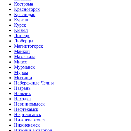
Кострома
Красногорск
Краснодар
Курган
Курск
Кызыл
Липецк
Люберцы
Магнитогорск
Майкоп
Махачкала
Миасс
Мурманск
Муром
Мытищи
Набережные Челны
Назрань
Нальчик
Находка
Невинномысск
Нефтекамск
Нефтеюганск
Нижневартовск
Нижнекамск
Нижний Новгород