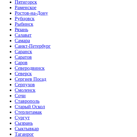
Пятигорск
Раменское
Ростов-на-Дону
Рубцовск
Рыбинск
Рязань
Салават
Самара
Санкт-Петербург
Саранск
Саратов
Саров
Северодвинск
Северск
Сергиев Посад
Серпухов
Смоленск
Сочи
Ставрополь
Старый Оскол
Стерлитамак
Сургут
Сызрань
Сыктывкар
Таганрог