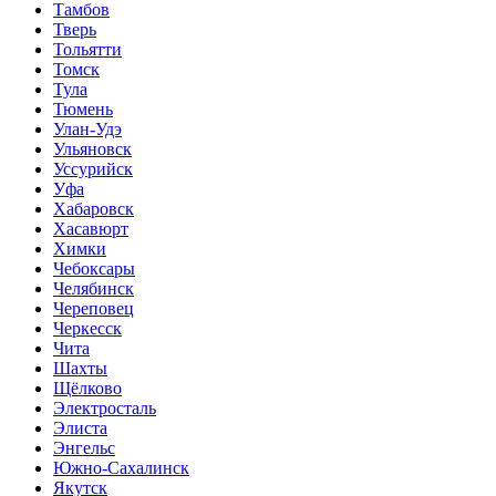
Тамбов
Тверь
Тольятти
Томск
Тула
Тюмень
Улан-Удэ
Ульяновск
Уссурийск
Уфа
Хабаровск
Хасавюрт
Химки
Чебоксары
Челябинск
Череповец
Черкесск
Чита
Шахты
Щёлково
Электросталь
Элиста
Энгельс
Южно-Сахалинск
Якутск