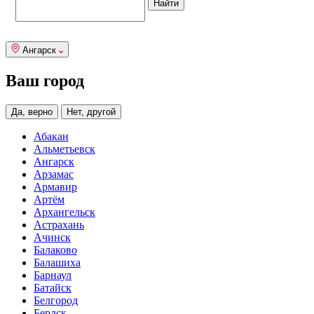
Ангарск
Ваш город
Да, верно
Нет, другой
Абакан
Альметьевск
Ангарск
Арзамас
Армавир
Артём
Архангельск
Астрахань
Ачинск
Балаково
Балашиха
Барнаул
Батайск
Белгород
Бердск