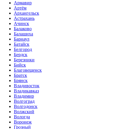
Армавир
Артём
Архангельск
Астрахань
Ачинск
Балаково
Балашиха
Барнаул
Батайск
Белгород
Бердск
Березники
Бийск
Благовещенск
Братск
Брянск
Владивосток
Владикавказ
Владимир
Волгоград
Волгодонск
Волжский
Вологда
Воронеж
Грозный