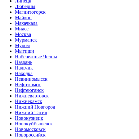
Липецк
Люберцы
Магнитогорск
Майкоп
Махачкала
Миасс
Москва
Мурманск
Муром
Мытищи
Набережные Челны
Назрань
Нальчик
Находка
Невинномысск
Нефтекамск
Нефтеюганск
Нижневартовск
Нижнекамск
Нижний Новгород
Нижний Тагил
Новокузнецк
Новокуйбышевск
Новомосковск
Новороссийск