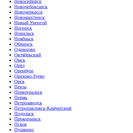
Новосибирск
Новочебоксарск
Новочеркасск
Новошахтинск
Новый Уренгой
Ногинск
Норильск
Ноябрьск
Обнинск
Одинцово
Октябрьский
Омск
Орёл
Оренбург
Орехово-Зуево
Орск
Пенза
Первоуральск
Пермь
Петрозаводск
Петропавловск-Камчатский
Подольск
Прокопьевск
Псков
Пушкино