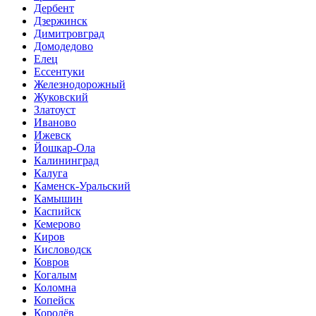
Дербент
Дзержинск
Димитровград
Домодедово
Елец
Ессентуки
Железнодорожный
Жуковский
Златоуст
Иваново
Ижевск
Йошкар-Ола
Калининград
Калуга
Каменск-Уральский
Камышин
Каспийск
Кемерово
Киров
Кисловодск
Ковров
Когалым
Коломна
Копейск
Королёв