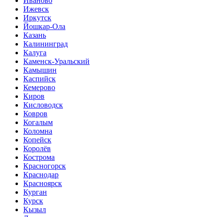
Иваново
Ижевск
Иркутск
Йошкар-Ола
Казань
Калининград
Калуга
Каменск-Уральский
Камышин
Каспийск
Кемерово
Киров
Кисловодск
Ковров
Когалым
Коломна
Копейск
Королёв
Кострома
Красногорск
Краснодар
Красноярск
Курган
Курск
Кызыл