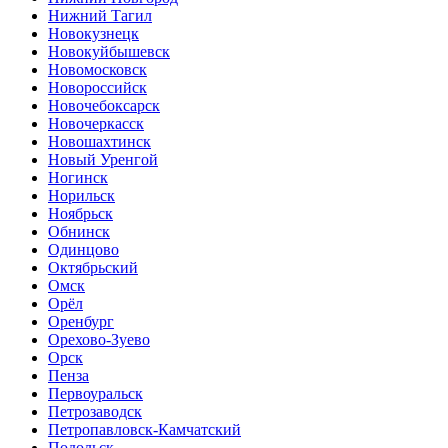
Нижний Тагил
Новокузнецк
Новокуйбышевск
Новомосковск
Новороссийск
Новочебоксарск
Новочеркасск
Новошахтинск
Новый Уренгой
Ногинск
Норильск
Ноябрьск
Обнинск
Одинцово
Октябрьский
Омск
Орёл
Оренбург
Орехово-Зуево
Орск
Пенза
Первоуральск
Петрозаводск
Петропавловск-Камчатский
Подольск