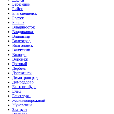
Березники
Бийск
Благовещенск
Братск
Брянск
Владивосток
Владикавказ
Владимир
Волгоград
Волгодонск
Волжский
Вологда
Воронеж
Грозный
Дербент
Дзержинск
Димитровград
Домодедово
Екатеринбург
Елец
Ессентуки
Железнодорожный
Жуковский
Златоуст