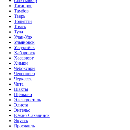
Сыктывкар
Таганрог
Тамбов
Тверь
Тольятти
Томск
Тула
Улан-Удэ
Ульяновск
Уссурийск
Хабаровск
Хасавюрт
Химки
Чебоксары
Череповец
Черкесск
Чита
Шахты
Щёлково
Электросталь
Элиста
Энгельс
Южно-Сахалинск
Якутск
Ярославль