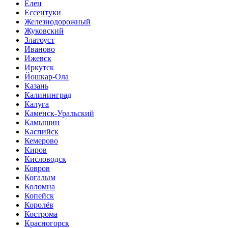
Елец
Ессентуки
Железнодорожный
Жуковский
Златоуст
Иваново
Ижевск
Иркутск
Йошкар-Ола
Казань
Калининград
Калуга
Каменск-Уральский
Камышин
Каспийск
Кемерово
Киров
Кисловодск
Ковров
Когалым
Коломна
Копейск
Королёв
Кострома
Красногорск