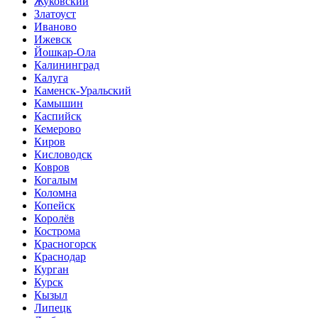
Жуковский
Златоуст
Иваново
Ижевск
Йошкар-Ола
Калининград
Калуга
Каменск-Уральский
Камышин
Каспийск
Кемерово
Киров
Кисловодск
Ковров
Когалым
Коломна
Копейск
Королёв
Кострома
Красногорск
Краснодар
Курган
Курск
Кызыл
Липецк