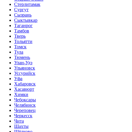
Стерлитамак
Сургут
Сызрань
Сыктывкар
Таганрог
Тамбов
Тверь
Тольятти
Томск
Тула
Тюмень
Улан-Удэ
Ульяновск
Уссурийск
Уфа
Хабаровск
Хасавюрт
Химки
Чебоксары
Челябинск
Череповец
Черкесск
Чита
Шахты
Щёлково