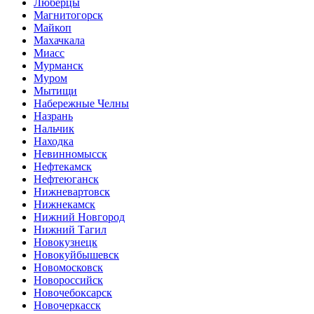
Люберцы
Магнитогорск
Майкоп
Махачкала
Миасс
Мурманск
Муром
Мытищи
Набережные Челны
Назрань
Нальчик
Находка
Невинномысск
Нефтекамск
Нефтеюганск
Нижневартовск
Нижнекамск
Нижний Новгород
Нижний Тагил
Новокузнецк
Новокуйбышевск
Новомосковск
Новороссийск
Новочебоксарск
Новочеркасск