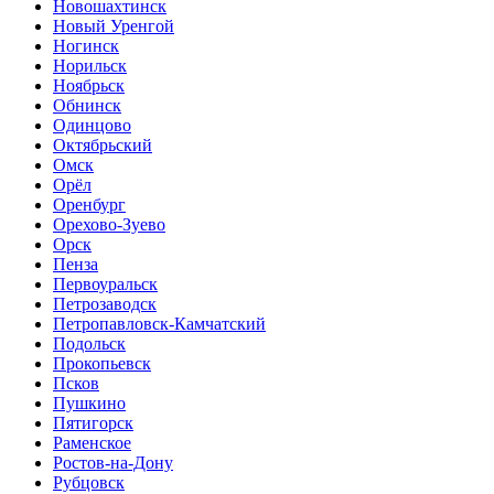
Новошахтинск
Новый Уренгой
Ногинск
Норильск
Ноябрьск
Обнинск
Одинцово
Октябрьский
Омск
Орёл
Оренбург
Орехово-Зуево
Орск
Пенза
Первоуральск
Петрозаводск
Петропавловск-Камчатский
Подольск
Прокопьевск
Псков
Пушкино
Пятигорск
Раменское
Ростов-на-Дону
Рубцовск