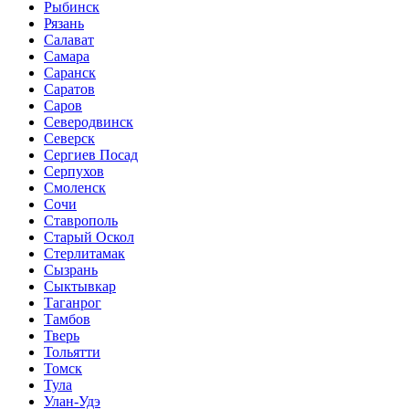
Рыбинск
Рязань
Салават
Самара
Саранск
Саратов
Саров
Северодвинск
Северск
Сергиев Посад
Серпухов
Смоленск
Сочи
Ставрополь
Старый Оскол
Стерлитамак
Сызрань
Сыктывкар
Таганрог
Тамбов
Тверь
Тольятти
Томск
Тула
Улан-Удэ