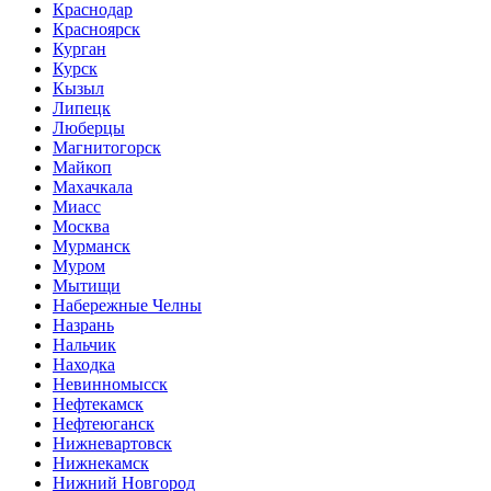
Краснодар
Красноярск
Курган
Курск
Кызыл
Липецк
Люберцы
Магнитогорск
Майкоп
Махачкала
Миасс
Москва
Мурманск
Муром
Мытищи
Набережные Челны
Назрань
Нальчик
Находка
Невинномысск
Нефтекамск
Нефтеюганск
Нижневартовск
Нижнекамск
Нижний Новгород