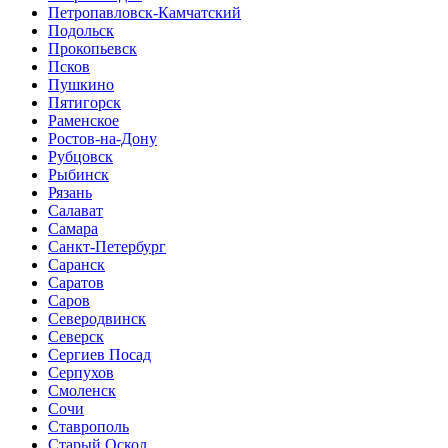
Петропавловск-Камчатский
Подольск
Прокопьевск
Псков
Пушкино
Пятигорск
Раменское
Ростов-на-Дону
Рубцовск
Рыбинск
Рязань
Салават
Самара
Санкт-Петербург
Саранск
Саратов
Саров
Северодвинск
Северск
Сергиев Посад
Серпухов
Смоленск
Сочи
Ставрополь
Старый Оскол