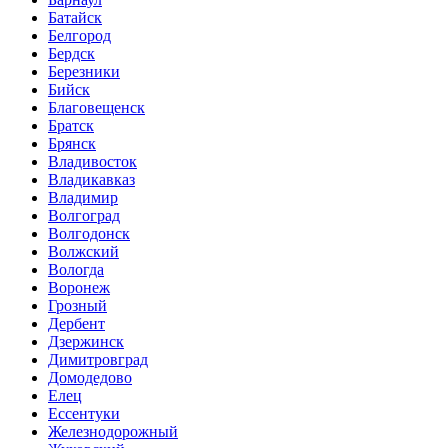
Батайск
Белгород
Бердск
Березники
Бийск
Благовещенск
Братск
Брянск
Владивосток
Владикавказ
Владимир
Волгоград
Волгодонск
Волжский
Вологда
Воронеж
Грозный
Дербент
Дзержинск
Димитровград
Домодедово
Елец
Ессентуки
Железнодорожный