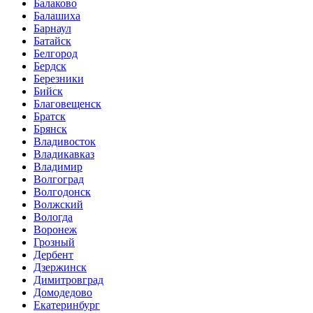
Балаково
Балашиха
Барнаул
Батайск
Белгород
Бердск
Березники
Бийск
Благовещенск
Братск
Брянск
Владивосток
Владикавказ
Владимир
Волгоград
Волгодонск
Волжский
Вологда
Воронеж
Грозный
Дербент
Дзержинск
Димитровград
Домодедово
Екатеринбург