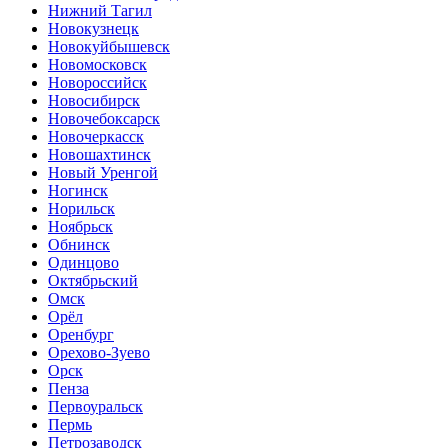
Нижний Тагил
Новокузнецк
Новокуйбышевск
Новомосковск
Новороссийск
Новосибирск
Новочебоксарск
Новочеркасск
Новошахтинск
Новый Уренгой
Ногинск
Норильск
Ноябрьск
Обнинск
Одинцово
Октябрьский
Омск
Орёл
Оренбург
Орехово-Зуево
Орск
Пенза
Первоуральск
Пермь
Петрозаводск