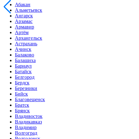
Абакан
Альметьевск
Ангарск
Арзамас
Армавир
Артём
Архангельск
Астрахань
Ачинск
Балаково
Балашиха
Барнаул
Батайск
Белгород
Бердск
Березники
Бийск
Благовещенск
Братск
Брянск
Владивосток
Владикавказ
Владимир
Волгоград
Волгодонск