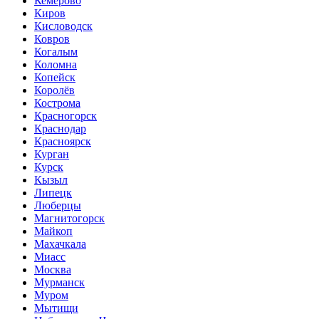
Кемерово
Киров
Кисловодск
Ковров
Когалым
Коломна
Копейск
Королёв
Кострома
Красногорск
Краснодар
Красноярск
Курган
Курск
Кызыл
Липецк
Люберцы
Магнитогорск
Майкоп
Махачкала
Миасс
Москва
Мурманск
Муром
Мытищи