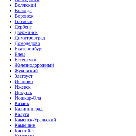
Волжский
Вологда
Воронеж
Грозный
Дербент
Дзержинск
Димитровград
Домодедово
Екатеринбург
Елец
Ессентуки
Железнодорожный
Жуковский
Златоуст
Иваново
Ижевск
Иркутск
Йошкар-Ола
Казань
Калининград
Калуга
Каменск-Уральский
Камышин
Каспийск