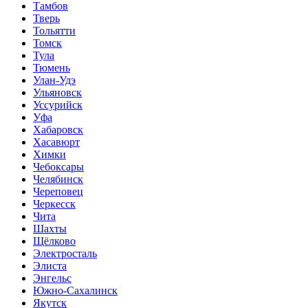
Тамбов
Тверь
Тольятти
Томск
Тула
Тюмень
Улан-Удэ
Ульяновск
Уссурийск
Уфа
Хабаровск
Хасавюрт
Химки
Чебоксары
Челябинск
Череповец
Черкесск
Чита
Шахты
Щёлково
Электросталь
Элиста
Энгельс
Южно-Сахалинск
Якутск