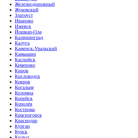
Железнодорожный
Жуковский
Златоуст
Иваново
Ижевск
Йошкар-Ола
Калининград
Калуга
Каменск-Уральский
Камышин
Каспийск
Кемерово
Киров
Кисловодск
Ковров
Когалым
Коломна
Копейск
Королёв
Кострома
Красногорск
Краснодар
Курган
Курск
Кызыл