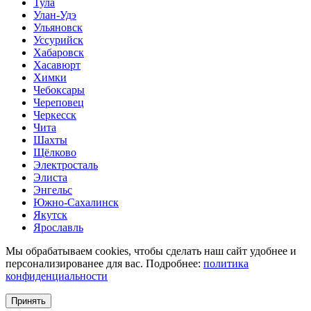
Тула
Улан-Удэ
Ульяновск
Уссурийск
Хабаровск
Хасавюрт
Химки
Чебоксары
Череповец
Черкесск
Чита
Шахты
Щёлково
Электросталь
Элиста
Энгельс
Южно-Сахалинск
Якутск
Ярославль
Мы обрабатываем cookies, чтобы сделать наш сайт удобнее и
персонализированее для вас. Подробнее:
политика
конфиденциальности
Принять