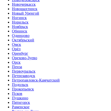
Новочеркасск
Новошахтинск
Новый Уренгой
Ногинск
Норильск
Ноябрьск
Обнинск
Одинцово
Октябрьский
Омск
Орёл
Оренбург
Орехово-Зуево
Орск
Пенза
Первоуральск
Петрозаводск
Петропавловск-Камчатский
Подольск
Прокопьевск
Псков
Пушкино
Пятигорск
Раменское