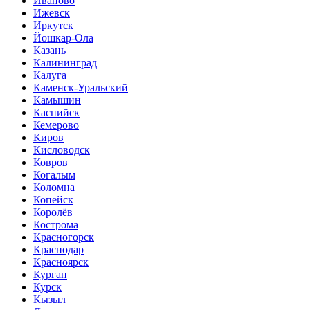
Иваново
Ижевск
Иркутск
Йошкар-Ола
Казань
Калининград
Калуга
Каменск-Уральский
Камышин
Каспийск
Кемерово
Киров
Кисловодск
Ковров
Когалым
Коломна
Копейск
Королёв
Кострома
Красногорск
Краснодар
Красноярск
Курган
Курск
Кызыл