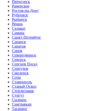
Пятигорск
Раменское
Ростов-на-Дону
Рубцовск
Рыбинск
Рязань
Салават
Самара
Санкт-Петербург
Саранск
Саратов
Саров
Северодвинск
Северск
Сергиев Посад
Серпухов
Смоленск
Сочи
Ставрополь
Старый Оскол
Стерлитамак
Сургут
Сызрань
Сыктывкар
Таганрог