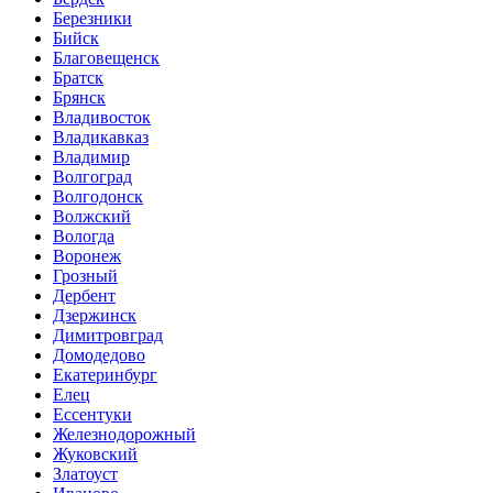
Березники
Бийск
Благовещенск
Братск
Брянск
Владивосток
Владикавказ
Владимир
Волгоград
Волгодонск
Волжский
Вологда
Воронеж
Грозный
Дербент
Дзержинск
Димитровград
Домодедово
Екатеринбург
Елец
Ессентуки
Железнодорожный
Жуковский
Златоуст