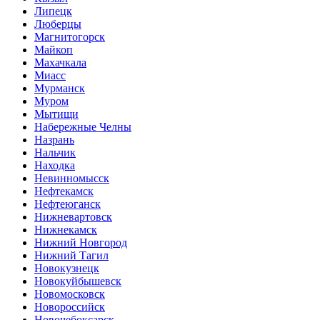
Липецк
Люберцы
Магнитогорск
Майкоп
Махачкала
Миасс
Мурманск
Муром
Мытищи
Набережные Челны
Назрань
Нальчик
Находка
Невинномысск
Нефтекамск
Нефтеюганск
Нижневартовск
Нижнекамск
Нижний Новгород
Нижний Тагил
Новокузнецк
Новокуйбышевск
Новомосковск
Новороссийск
Новочебоксарск