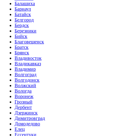
Балашиха
Барнаул
Батайск
Белгород
Бердск
Березники
Бийск
Благовещенск
Братск
Брянск
Владивосток
Владикавказ
Владимир
Волгоград
Волгодонск
Волжский
Вологда
Воронеж
Грозный
Дербент
Дзержинск
Димитровград
Домодедово
Елец
Ессентуки