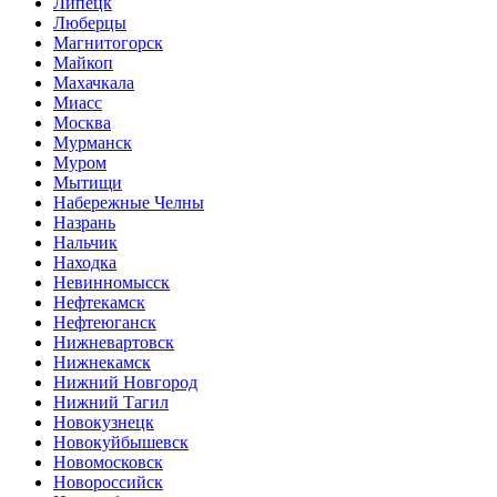
Липецк
Люберцы
Магнитогорск
Майкоп
Махачкала
Миасс
Москва
Мурманск
Муром
Мытищи
Набережные Челны
Назрань
Нальчик
Находка
Невинномысск
Нефтекамск
Нефтеюганск
Нижневартовск
Нижнекамск
Нижний Новгород
Нижний Тагил
Новокузнецк
Новокуйбышевск
Новомосковск
Новороссийск