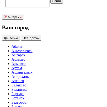
Ангарск
Ваш город
Да, верно
Нет, другой
Абакан
Альметьевск
Ангарск
Арзамас
Армавир
Артём
Архангельск
Астрахань
Ачинск
Балаково
Балашиха
Барнаул
Батайск
Белгород
Бердск