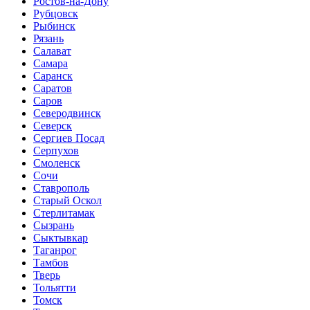
Ростов-на-Дону
Рубцовск
Рыбинск
Рязань
Салават
Самара
Саранск
Саратов
Саров
Северодвинск
Северск
Сергиев Посад
Серпухов
Смоленск
Сочи
Ставрополь
Старый Оскол
Стерлитамак
Сызрань
Сыктывкар
Таганрог
Тамбов
Тверь
Тольятти
Томск