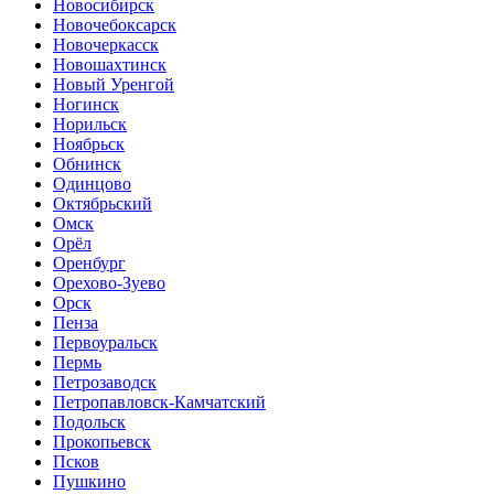
Новосибирск
Новочебоксарск
Новочеркасск
Новошахтинск
Новый Уренгой
Ногинск
Норильск
Ноябрьск
Обнинск
Одинцово
Октябрьский
Омск
Орёл
Оренбург
Орехово-Зуево
Орск
Пенза
Первоуральск
Пермь
Петрозаводск
Петропавловск-Камчатский
Подольск
Прокопьевск
Псков
Пушкино