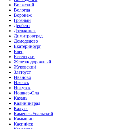
Волжский
Вологда
Воронеж
Грозный
Дербент
Дзержинск
Димитровград
Домодедово
Екатеринбург
Елец
Ессентуки
Железнодорожный
Жуковский
Златоуст
Иваново
Ижевск
Иркутск
Йошкар-Ола
Казань
Калининград
Калуга
Каменск-Уральский
Камышин
Каспийск