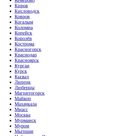
Кемерово
Киров
Кисловодск
Ковров
Когалым
Коломна
Копейск
Королёв
Кострома
Красногорск
Краснодар
Красноярск
Курган
Курск
Кызыл
Липецк
Люберцы
Магнитогорск
Майкоп
Махачкала
Миасс
Москва
Мурманск
Муром
Мытищи