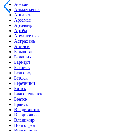
Абакан
Альметьевск
Ангарск
Арзамас
Армавир
Артём
Архангельск
Астрахань
Ачинск
Балаково
Балашиха
Барнаул
Батайск
Белгород
Бердск
Березники
Бийск
Благовещенск
Братск
Брянск
Владивосток
Владикавказ
Владимир
Волгоград
Волгодонск