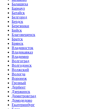
Балашиха
Барнаул
Батайск
Белгород
Бердск
Березники
Бийск
Благовещенск
Братск
Брянск
Владивосток
Владикавказ
Владимир
Волгоград
Волгодонск
Волжский
Вологда
Воронеж
Грозный
Дербент
Дзержинск
Димитровград
Домодедово
Екатеринбург