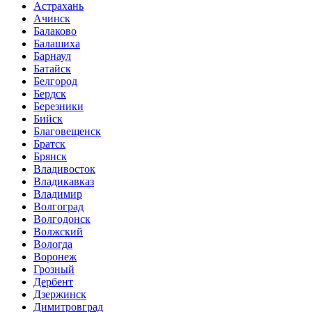
Астрахань
Ачинск
Балаково
Балашиха
Барнаул
Батайск
Белгород
Бердск
Березники
Бийск
Благовещенск
Братск
Брянск
Владивосток
Владикавказ
Владимир
Волгоград
Волгодонск
Волжский
Вологда
Воронеж
Грозный
Дербент
Дзержинск
Димитровград