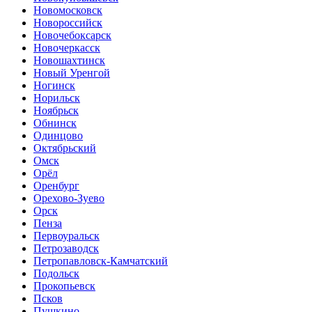
Новомосковск
Новороссийск
Новочебоксарск
Новочеркасск
Новошахтинск
Новый Уренгой
Ногинск
Норильск
Ноябрьск
Обнинск
Одинцово
Октябрьский
Омск
Орёл
Оренбург
Орехово-Зуево
Орск
Пенза
Первоуральск
Петрозаводск
Петропавловск-Камчатский
Подольск
Прокопьевск
Псков
Пушкино