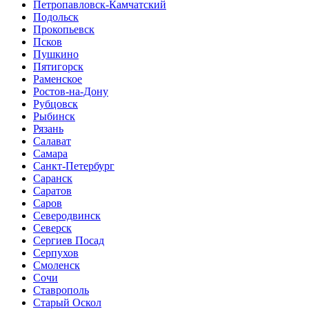
Петропавловск-Камчатский
Подольск
Прокопьевск
Псков
Пушкино
Пятигорск
Раменское
Ростов-на-Дону
Рубцовск
Рыбинск
Рязань
Салават
Самара
Санкт-Петербург
Саранск
Саратов
Саров
Северодвинск
Северск
Сергиев Посад
Серпухов
Смоленск
Сочи
Ставрополь
Старый Оскол