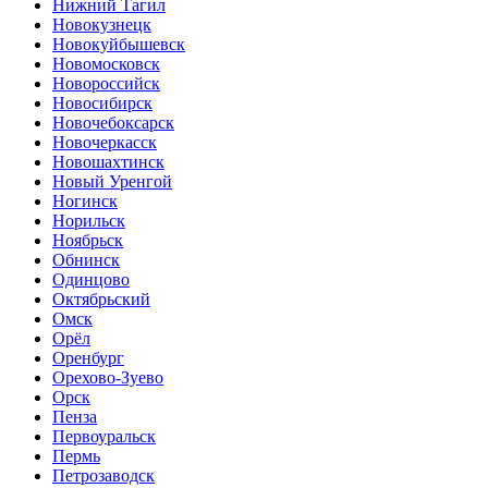
Нижний Тагил
Новокузнецк
Новокуйбышевск
Новомосковск
Новороссийск
Новосибирск
Новочебоксарск
Новочеркасск
Новошахтинск
Новый Уренгой
Ногинск
Норильск
Ноябрьск
Обнинск
Одинцово
Октябрьский
Омск
Орёл
Оренбург
Орехово-Зуево
Орск
Пенза
Первоуральск
Пермь
Петрозаводск