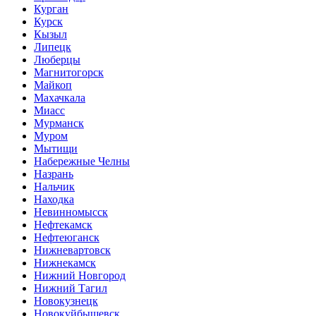
Курган
Курск
Кызыл
Липецк
Люберцы
Магнитогорск
Майкоп
Махачкала
Миасс
Мурманск
Муром
Мытищи
Набережные Челны
Назрань
Нальчик
Находка
Невинномысск
Нефтекамск
Нефтеюганск
Нижневартовск
Нижнекамск
Нижний Новгород
Нижний Тагил
Новокузнецк
Новокуйбышевск