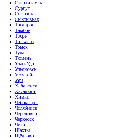
Стерлитамак
Сургут
Сызрань
Сыктывкар
Таганрог
Тамбов
Тверь
Тольятти
Томск
Тула
Тюмень
Улан-Удэ
Ульяновск
Уссурийск
Уфа
Хабаровск
Хасавюрт
Химки
Чебоксары
Челябинск
Череповец
Черкесск
Чита
Шахты
Щёлково