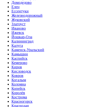
Домодедово
Елец
Ессентуки
Железнодорожный
Жуковский
Златоуст
Иваново
Ижевск
Йошкар-Ола
Калининград
Калуга
Каменск-Уральский
Камышин
Каспийск
Кемерово
Киров
Кисловодск
Ковров
Когалым
Коломна
Копейск
Королёв
Кострома
Красногорск
Краснодар