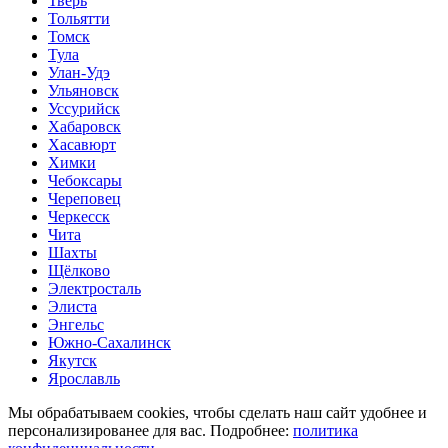
Тверь
Тольятти
Томск
Тула
Улан-Удэ
Ульяновск
Уссурийск
Хабаровск
Хасавюрт
Химки
Чебоксары
Череповец
Черкесск
Чита
Шахты
Щёлково
Электросталь
Элиста
Энгельс
Южно-Сахалинск
Якутск
Ярославль
Мы обрабатываем cookies, чтобы сделать наш сайт удобнее и
персонализированее для вас. Подробнее:
политика