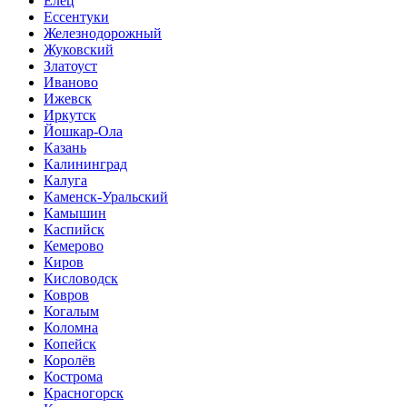
Елец
Ессентуки
Железнодорожный
Жуковский
Златоуст
Иваново
Ижевск
Иркутск
Йошкар-Ола
Казань
Калининград
Калуга
Каменск-Уральский
Камышин
Каспийск
Кемерово
Киров
Кисловодск
Ковров
Когалым
Коломна
Копейск
Королёв
Кострома
Красногорск