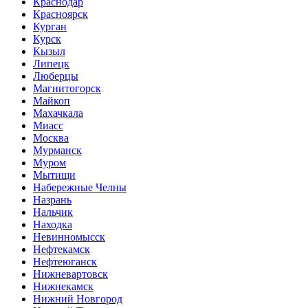
Краснодар
Красноярск
Курган
Курск
Кызыл
Липецк
Люберцы
Магнитогорск
Майкоп
Махачкала
Миасс
Москва
Мурманск
Муром
Мытищи
Набережные Челны
Назрань
Нальчик
Находка
Невинномысск
Нефтекамск
Нефтеюганск
Нижневартовск
Нижнекамск
Нижний Новгород