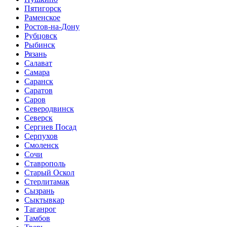
Пятигорск
Раменское
Ростов-на-Дону
Рубцовск
Рыбинск
Рязань
Салават
Самара
Саранск
Саратов
Саров
Северодвинск
Северск
Сергиев Посад
Серпухов
Смоленск
Сочи
Ставрополь
Старый Оскол
Стерлитамак
Сызрань
Сыктывкар
Таганрог
Тамбов