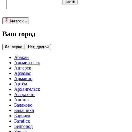
Ангарск
Ваш город
Да, верно
Нет, другой
Абакан
Альметьевск
Ангарск
Арзамас
Армавир
Артём
Архангельск
Астрахань
Ачинск
Балаково
Балашиха
Барнаул
Батайск
Белгород
Бердск