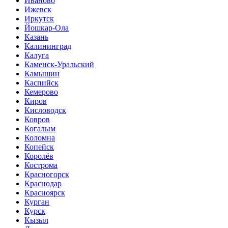
Иваново
Ижевск
Иркутск
Йошкар-Ола
Казань
Калининград
Калуга
Каменск-Уральский
Камышин
Каспийск
Кемерово
Киров
Кисловодск
Ковров
Когалым
Коломна
Копейск
Королёв
Кострома
Красногорск
Краснодар
Красноярск
Курган
Курск
Кызыл