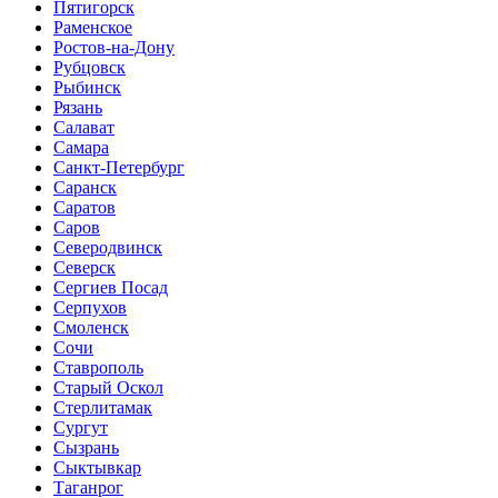
Пятигорск
Раменское
Ростов-на-Дону
Рубцовск
Рыбинск
Рязань
Салават
Самара
Санкт-Петербург
Саранск
Саратов
Саров
Северодвинск
Северск
Сергиев Посад
Серпухов
Смоленск
Сочи
Ставрополь
Старый Оскол
Стерлитамак
Сургут
Сызрань
Сыктывкар
Таганрог