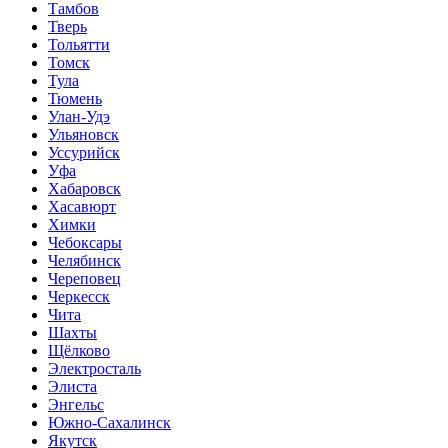
Тамбов
Тверь
Тольятти
Томск
Тула
Тюмень
Улан-Удэ
Ульяновск
Уссурийск
Уфа
Хабаровск
Хасавюрт
Химки
Чебоксары
Челябинск
Череповец
Черкесск
Чита
Шахты
Щёлково
Электросталь
Элиста
Энгельс
Южно-Сахалинск
Якутск