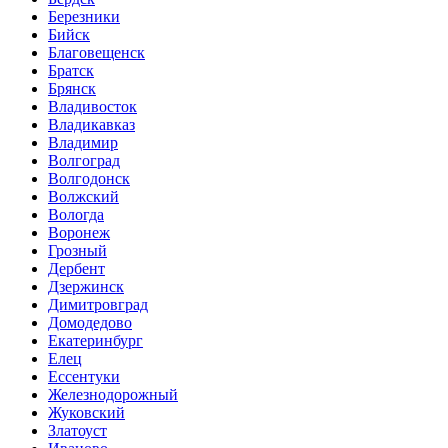
Березники
Бийск
Благовещенск
Братск
Брянск
Владивосток
Владикавказ
Владимир
Волгоград
Волгодонск
Волжский
Вологда
Воронеж
Грозный
Дербент
Дзержинск
Димитровград
Домодедово
Екатеринбург
Елец
Ессентуки
Железнодорожный
Жуковский
Златоуст