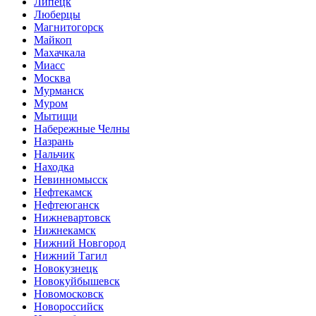
Липецк
Люберцы
Магнитогорск
Майкоп
Махачкала
Миасс
Москва
Мурманск
Муром
Мытищи
Набережные Челны
Назрань
Нальчик
Находка
Невинномысск
Нефтекамск
Нефтеюганск
Нижневартовск
Нижнекамск
Нижний Новгород
Нижний Тагил
Новокузнецк
Новокуйбышевск
Новомосковск
Новороссийск