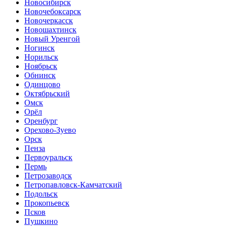
Новосибирск
Новочебоксарск
Новочеркасск
Новошахтинск
Новый Уренгой
Ногинск
Норильск
Ноябрьск
Обнинск
Одинцово
Октябрьский
Омск
Орёл
Оренбург
Орехово-Зуево
Орск
Пенза
Первоуральск
Пермь
Петрозаводск
Петропавловск-Камчатский
Подольск
Прокопьевск
Псков
Пушкино