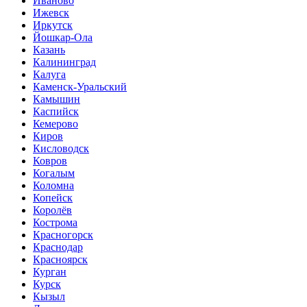
Иваново
Ижевск
Иркутск
Йошкар-Ола
Казань
Калининград
Калуга
Каменск-Уральский
Камышин
Каспийск
Кемерово
Киров
Кисловодск
Ковров
Когалым
Коломна
Копейск
Королёв
Кострома
Красногорск
Краснодар
Красноярск
Курган
Курск
Кызыл