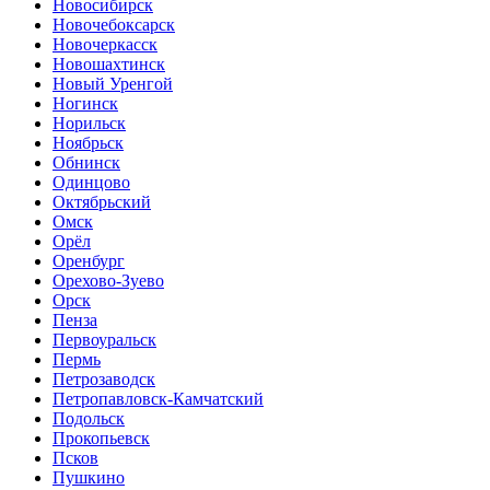
Новосибирск
Новочебоксарск
Новочеркасск
Новошахтинск
Новый Уренгой
Ногинск
Норильск
Ноябрьск
Обнинск
Одинцово
Октябрьский
Омск
Орёл
Оренбург
Орехово-Зуево
Орск
Пенза
Первоуральск
Пермь
Петрозаводск
Петропавловск-Камчатский
Подольск
Прокопьевск
Псков
Пушкино