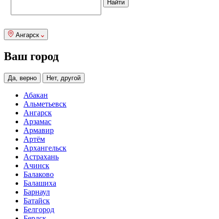
Ангарск
Ваш город
Да, верно
Нет, другой
Абакан
Альметьевск
Ангарск
Арзамас
Армавир
Артём
Архангельск
Астрахань
Ачинск
Балаково
Балашиха
Барнаул
Батайск
Белгород
Бердск