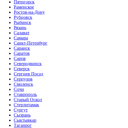
Пятигорск
Раменское
Ростов-на-Дону
Рубцовск
Рыбинск
Рязань
Салават
Самара
Санкт-Петербург
Саранск
Саратов
Саров
Северодвинск
Северск
Сергиев Посад
Серпухов
Смоленск
Сочи
Ставрополь
Старый Оскол
Стерлитамак
Сургут
Сызрань
Сыктывкар
Таганрог