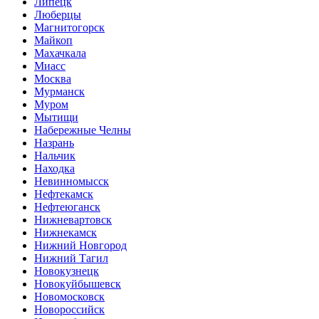
Липецк
Люберцы
Магнитогорск
Майкоп
Махачкала
Миасс
Москва
Мурманск
Муром
Мытищи
Набережные Челны
Назрань
Нальчик
Находка
Невинномысск
Нефтекамск
Нефтеюганск
Нижневартовск
Нижнекамск
Нижний Новгород
Нижний Тагил
Новокузнецк
Новокуйбышевск
Новомосковск
Новороссийск