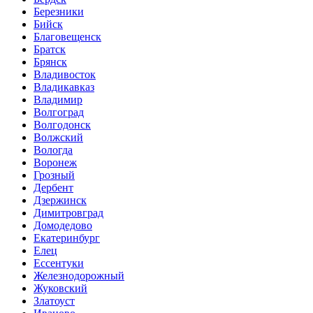
Березники
Бийск
Благовещенск
Братск
Брянск
Владивосток
Владикавказ
Владимир
Волгоград
Волгодонск
Волжский
Вологда
Воронеж
Грозный
Дербент
Дзержинск
Димитровград
Домодедово
Екатеринбург
Елец
Ессентуки
Железнодорожный
Жуковский
Златоуст