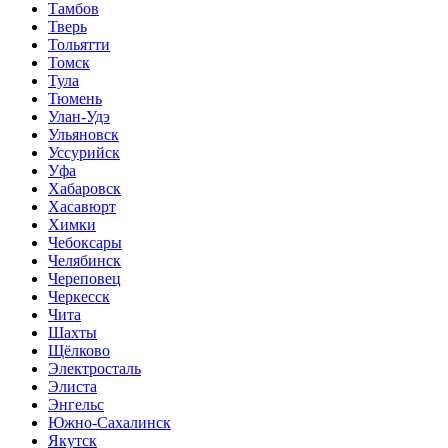
Тамбов
Тверь
Тольятти
Томск
Тула
Тюмень
Улан-Удэ
Ульяновск
Уссурийск
Уфа
Хабаровск
Хасавюрт
Химки
Чебоксары
Челябинск
Череповец
Черкесск
Чита
Шахты
Щёлково
Электросталь
Элиста
Энгельс
Южно-Сахалинск
Якутск