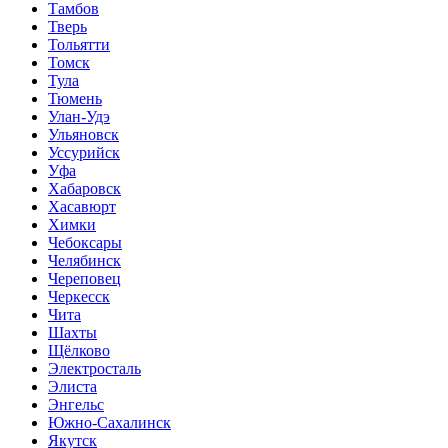
Тамбов
Тверь
Тольятти
Томск
Тула
Тюмень
Улан-Удэ
Ульяновск
Уссурийск
Уфа
Хабаровск
Хасавюрт
Химки
Чебоксары
Челябинск
Череповец
Черкесск
Чита
Шахты
Щёлково
Электросталь
Элиста
Энгельс
Южно-Сахалинск
Якутск