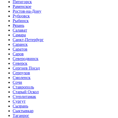
Пятигорск
Раменское
Ростов-на-Дону
Рубцовск
Рыбинск
Рязань
Салават
Самара
Санкт-Петербург
Саранск
Саратов
Саров
Северодвинск
Северск
Сергиев Посад
Серпухов
Смоленск
Сочи
Ставрополь
Старый Оскол
Стерлитамак
Сургут
Сызрань
Сыктывкар
Таганрог