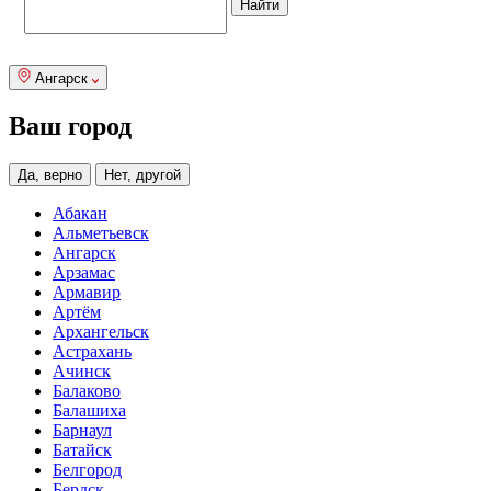
Ангарск
Ваш город
Да, верно
Нет, другой
Абакан
Альметьевск
Ангарск
Арзамас
Армавир
Артём
Архангельск
Астрахань
Ачинск
Балаково
Балашиха
Барнаул
Батайск
Белгород
Бердск