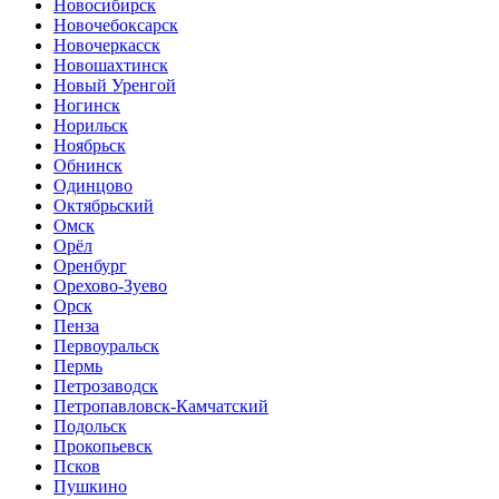
Новосибирск
Новочебоксарск
Новочеркасск
Новошахтинск
Новый Уренгой
Ногинск
Норильск
Ноябрьск
Обнинск
Одинцово
Октябрьский
Омск
Орёл
Оренбург
Орехово-Зуево
Орск
Пенза
Первоуральск
Пермь
Петрозаводск
Петропавловск-Камчатский
Подольск
Прокопьевск
Псков
Пушкино