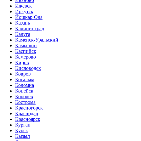
Иваново
Ижевск
Иркутск
Йошкар-Ола
Казань
Калининград
Калуга
Каменск-Уральский
Камышин
Каспийск
Кемерово
Киров
Кисловодск
Ковров
Когалым
Коломна
Копейск
Королёв
Кострома
Красногорск
Краснодар
Красноярск
Курган
Курск
Кызыл