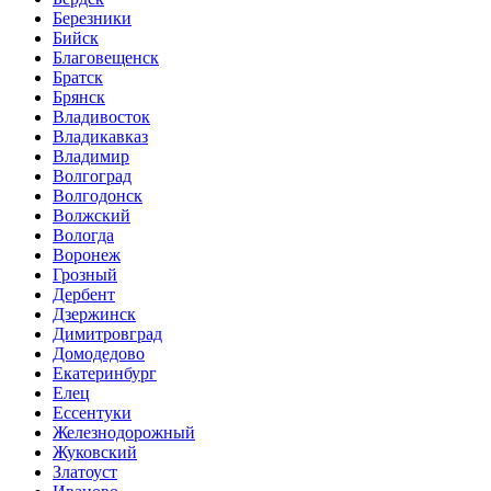
Березники
Бийск
Благовещенск
Братск
Брянск
Владивосток
Владикавказ
Владимир
Волгоград
Волгодонск
Волжский
Вологда
Воронеж
Грозный
Дербент
Дзержинск
Димитровград
Домодедово
Екатеринбург
Елец
Ессентуки
Железнодорожный
Жуковский
Златоуст