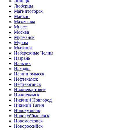
Липецк
Люберцы
Магнитогорск
Майкоп
Махачкала
Миасс
Москва
Мурманск
Муром
Мытищи
Набережные Челны
Назрань
Нальчик
Находка
Невинномысск
Нефтекамск
Нефтеюганск
Нижневартовск
Нижнекамск
Нижний Новгород
Нижний Тагил
Новокузнецк
Новокуйбышевск
Новомосковск
Новороссийск