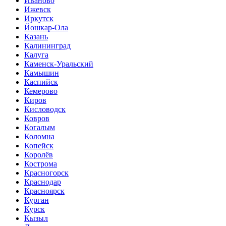
Иваново
Ижевск
Иркутск
Йошкар-Ола
Казань
Калининград
Калуга
Каменск-Уральский
Камышин
Каспийск
Кемерово
Киров
Кисловодск
Ковров
Когалым
Коломна
Копейск
Королёв
Кострома
Красногорск
Краснодар
Красноярск
Курган
Курск
Кызыл