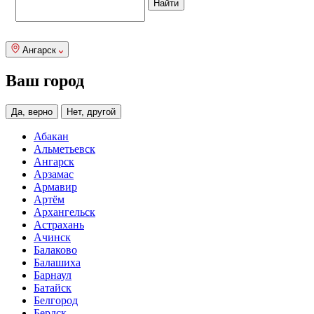
Ангарск
Ваш город
Да, верно
Нет, другой
Абакан
Альметьевск
Ангарск
Арзамас
Армавир
Артём
Архангельск
Астрахань
Ачинск
Балаково
Балашиха
Барнаул
Батайск
Белгород
Бердск