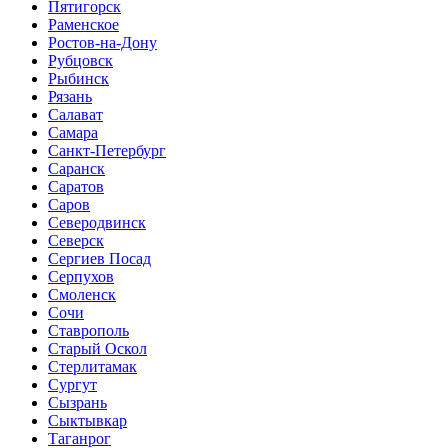
Пятигорск
Раменское
Ростов-на-Дону
Рубцовск
Рыбинск
Рязань
Салават
Самара
Санкт-Петербург
Саранск
Саратов
Саров
Северодвинск
Северск
Сергиев Посад
Серпухов
Смоленск
Сочи
Ставрополь
Старый Оскол
Стерлитамак
Сургут
Сызрань
Сыктывкар
Таганрог