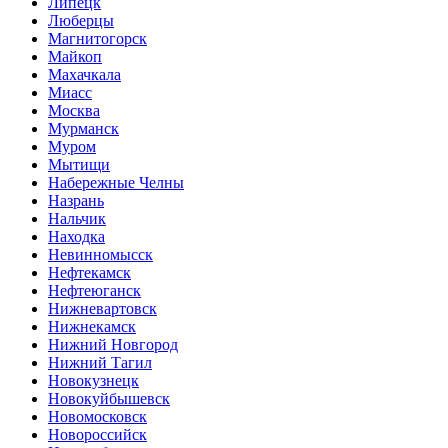
Липецк
Люберцы
Магнитогорск
Майкоп
Махачкала
Миасс
Москва
Мурманск
Муром
Мытищи
Набережные Челны
Назрань
Нальчик
Находка
Невинномысск
Нефтекамск
Нефтеюганск
Нижневартовск
Нижнекамск
Нижний Новгород
Нижний Тагил
Новокузнецк
Новокуйбышевск
Новомосковск
Новороссийск