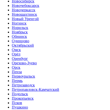
Новосибирск
Новочебоксарск
Новочеркасск
Новошахтинск
Новый Уренгой
Ногинск
Норильск
Ноябрьск
Обнинск
Одинцово
Октябрьский
Омск
Орёл
Оренбург
Орехово-Зуево
Орск
Пенза
Первоуральск
Пермь
Петрозаводск
Петропавловск-Камчатский
Подольск
Прокопьевск
Псков
Пушкино