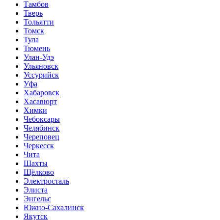
Тамбов
Тверь
Тольятти
Томск
Тула
Тюмень
Улан-Удэ
Ульяновск
Уссурийск
Уфа
Хабаровск
Хасавюрт
Химки
Чебоксары
Челябинск
Череповец
Черкесск
Чита
Шахты
Щёлково
Электросталь
Элиста
Энгельс
Южно-Сахалинск
Якутск