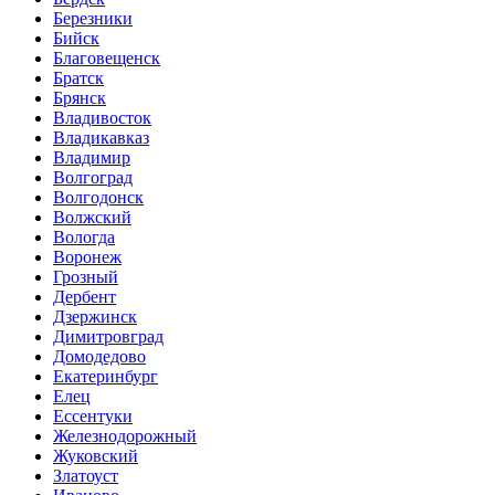
Березники
Бийск
Благовещенск
Братск
Брянск
Владивосток
Владикавказ
Владимир
Волгоград
Волгодонск
Волжский
Вологда
Воронеж
Грозный
Дербент
Дзержинск
Димитровград
Домодедово
Екатеринбург
Елец
Ессентуки
Железнодорожный
Жуковский
Златоуст