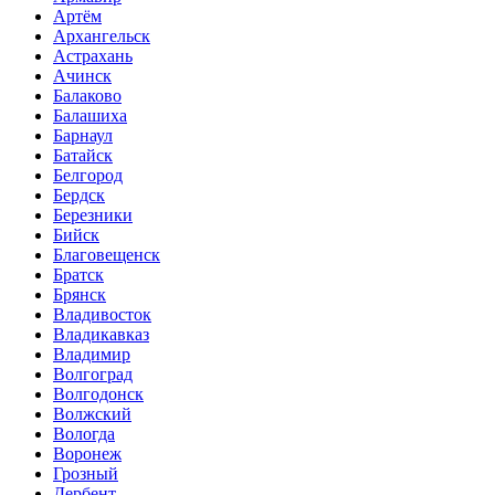
Артём
Архангельск
Астрахань
Ачинск
Балаково
Балашиха
Барнаул
Батайск
Белгород
Бердск
Березники
Бийск
Благовещенск
Братск
Брянск
Владивосток
Владикавказ
Владимир
Волгоград
Волгодонск
Волжский
Вологда
Воронеж
Грозный
Дербент