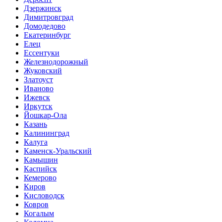
Дзержинск
Димитровград
Домодедово
Екатеринбург
Елец
Ессентуки
Железнодорожный
Жуковский
Златоуст
Иваново
Ижевск
Иркутск
Йошкар-Ола
Казань
Калининград
Калуга
Каменск-Уральский
Камышин
Каспийск
Кемерово
Киров
Кисловодск
Ковров
Когалым