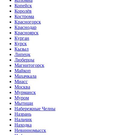
Коломна
Копейск
Королёв
Кострома
Красногорск
Краснодар
Красноярск
Курган
Курск
Кызыл
Липецк
Люберцы
Магнитогорск
Майкоп
Махачкала
Миасс
Москва
Мурманск
Муром
Мытищи
Набережные Челны
Назрань
Нальчик
Находка
Невинномысск